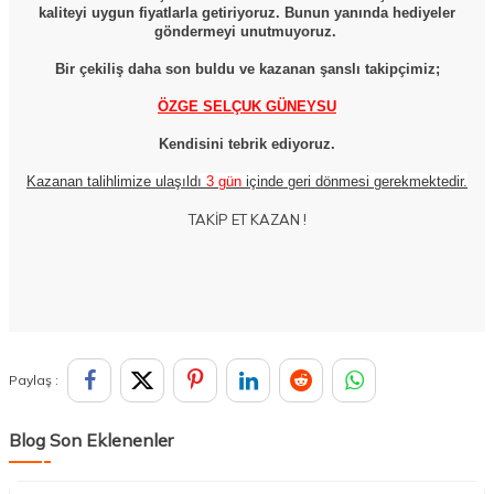
kaliteyi uygun fiyatlarla getiriyoruz. Bunun yanında hediyeler
göndermeyi unutmuyoruz.
Bir çekiliş daha son buldu ve kazanan şanslı takipçimiz;
ÖZGE SELÇUK GÜNEYSU
Kendisini tebrik ediyoruz.
Kazanan talihlimize ulaşıldı
3 gün
içinde geri dönmesi gerekmektedir.
TAKİP ET KAZAN !
Paylaş :
Blog Son Eklenenler