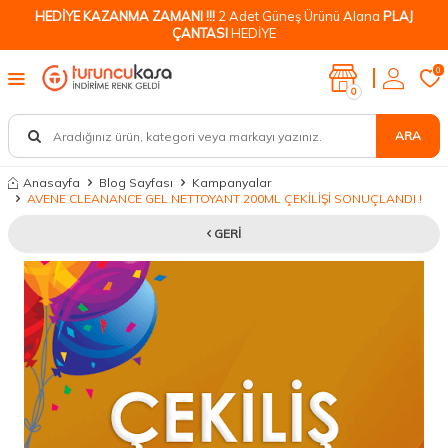
HEDİYE KAZANMA ZAMANI !!!
2 Adet Güneş Ürünü Alana
PLAJ
ÇANTASI
HEDİYE
0
0
ARA
Anasayfa
Blog Sayfası
Kampanyalar
AVENE CLEANANCE GEL NETTOYANT 200ML ÇEKİLİŞİ SONUÇLANDI !
GERI