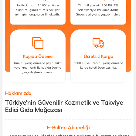
Hafta içi saat 14:00’ten önce
Tüm bilgileriniz 256 Bit SSL
oluşturduğunuz tüm siparişler
sertifikasıyla korunmaktadır.
aynı gün kargoya verilmektedir.
Güvenle alışveriş yapabilirsiniz.
Kapıda Ödeme
Ücretsiz Kargo
Tüm alışverişlerinizde peşin nakit
1000 TL ve üzeri alışverişlerinizde
veya kredi kartı ile kapıda ödeme
kargo ücreti ödemezsiniz.
gerçekleştirebilirsiniz.
Hakkımızda
Türkiye’nin Güvenilir Kozmetik ve Takviye
Edici Gıda Mağazası
Güzellik, sağlık ve iyi hissetmek herkesin hakkı! Biz de bu vizyonla, hem
kişisel bakım hem de takviye edici gıda ürünlerini sizlerle
E-Bülten Aboneliği
buluşturuyoruz. Artık mağaza mağaza dolaşmanıza gerek yok;
Kampanya ve yeniliklerden haberdar olmak için e-bültenimize abone