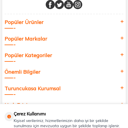
buluşturuyor ve online alışveriş deneyiminizi en iyi hale getiriyoruz.
Sağlık, güzellik ve iyi yaşam için aradığınız her şey burada!
Siz de kendinizi yenilemek, sağlığınızı desteklemek ve güzelliğinize
Popüler Ürünler
değer katmak için bize katılın!
Popüler Markalar
Popüler Kategoriler
Önemli Bilgiler
Turuncukasa Kurumsal
Hızlı Erişim
Çerez Kullanımı
Kişisel verileriniz, hizmetlerimizin daha iyi bir şekilde
Uygulamalarımız
sunulması için mevzuata uygun bir şekilde toplanıp işlenir.