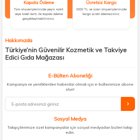
Kapıda Ödeme
Ücretsiz Kargo
Tüm alışverişlerinizde peşin nakit
1000 TL ve üzeri alışverişlerinizde
veya kredi kartı ile kapıda ödeme
kargo ücreti ödemezsiniz.
gerçekleştirebilirsiniz.
Hakkımızda
Türkiye’nin Güvenilir Kozmetik ve Takviye
Edici Gıda Mağazası
Güzellik, sağlık ve iyi hissetmek herkesin hakkı! Biz de bu vizyonla, hem
kişisel bakım hem de takviye edici gıda ürünlerini sizlerle
E-Bülten Aboneliği
buluşturuyoruz. Artık mağaza mağaza dolaşmanıza gerek yok;
Kampanya ve yeniliklerden haberdar olmak için e-bültenimize abone
ihtiyacınız olan her şeyi tek bir çatı altında topluyor ve kapınıza kadar
olun!
güvenle ulaştırıyoruz.
%100 orijinal kozmetik ve sağlık ürünleriyle güzelliğinizi tamamlayabilir,
vücudunuzu desteklemek için güvenilir takviye edici gıdalara
ulaşabilirsiniz. Cilt bakımından saç bakımına, makyajdan vitamin ve
Sosyal Medya
minerallere kadar binlerce ürünü uygun fiyat ve hızlı kargo avantajıyla
sunuyoruz.
Takipçilerimize özel kampanyalar için sosyal medyadan bizleri takip
edin.
Müşteri memnuniyetini ön planda tutarak, en kaliteli markaları sizlerle