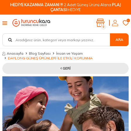
HEDİYE KAZANMA ZAMANI !!!
2 Adet Güneş Ürünü Alana
PLAJ
ÇANTASI
HEDİYE
0
0
ARA
Anasayfa
Blog Sayfası
İnsan ve Yaşam
DAYLONG GÜNEŞ ÜRÜNLERİ İLE ETKİLİ KORUNMA
GERI