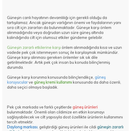
Güneşin canlı hayatının devamlılığı için gerekli olduğu da
tartışılamaz. Ancak güneşin varlığının önemi ve faydalarının yanı
sıra cilt için zararları da bulunmaktadır. Güneşe karşı önlem
alınmadığında veya doğrudan uzun süre güneş altında
kalındığında cilt için olumsuz etkiler gündeme gelebilir.
Güneşin zararlı etkilerine karşı
önlem alınmadığında kısa ve uzun
vadede pek çok istenmeyen sonuç ile karşılaşmak mümkündür.
Güneşe karşı alınması gereken önlemler sık sık dile
getirilmektedir. Artık pek çok insan bu konuda bilinçlenmiş
durumda.
Güneşe karşı korunma konusunda bilinçlendikçe,
güneş
koruyucular
ve
güneş kremi kullanımı
konusunda da daha özenli,
daha seçici olmaya başladık.
Pek çok markada ve farklı çeşitlerde
güneş ürünleri
bulunmaktadır. Önemli olan cildimize en etkin korumayı
sağlayabilecek ve cilt yapısıyla dost özellikte ürünlerin kullanımını
tercih etmektir.
Daylong markası
,
geliştirdiği güneş ürünleri ile cildi
güneşin zararlı