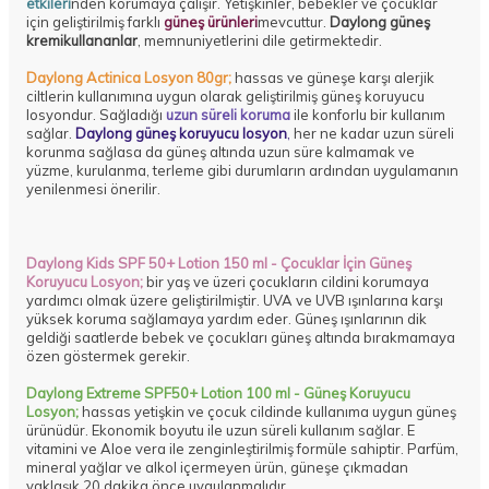
etkileri
nden korumaya çalışır. Yetişkinler, bebekler ve çocuklar
için geliştirilmiş farklı
güneş ürünleri
mevcuttur.
Daylong güneş
kremi
kullananlar
, memnuniyetlerini dile getirmektedir.
Daylong Actinica Losyon 80gr;
hassas ve güneşe karşı alerjik
ciltlerin kullanımına uygun olarak geliştirilmiş güneş koruyucu
losyondur. Sağladığı
uzun süreli koruma
ile konforlu bir kullanım
sağlar.
Daylong güneş koruyucu losyon
,
her ne kadar uzun süreli
korunma sağlasa da güneş altında uzun süre kalmamak ve
yüzme, kurulanma, terleme gibi durumların ardından uygulamanın
yenilenmesi önerilir.
Daylong Kids SPF 50+ Lotion 150 ml -
Çocuklar İçin Güneş
Koruyucu
Losyon;
bir yaş ve üzeri çocukların cildini korumaya
yardımcı olmak üzere geliştirilmiştir. UVA ve UVB ışınlarına karşı
yüksek koruma sağlamaya yardım eder. Güneş ışınlarının dik
geldiği saatlerde bebek ve çocukları güneş altında bırakmamaya
özen göstermek gerekir.
Daylong Extreme SPF50+ Lotion 100 ml -
Güneş Koruyucu
Losyon
;
hassas yetişkin ve çocuk cildinde kullanıma uygun güneş
ürünüdür. Ekonomik boyutu ile uzun süreli kullanım sağlar. E
vitamini ve Aloe vera ile zenginleştirilmiş formüle sahiptir. Parfüm,
mineral yağlar ve alkol içermeyen ürün, güneşe çıkmadan
yaklaşık 20 dakika önce uygulanmalıdır.