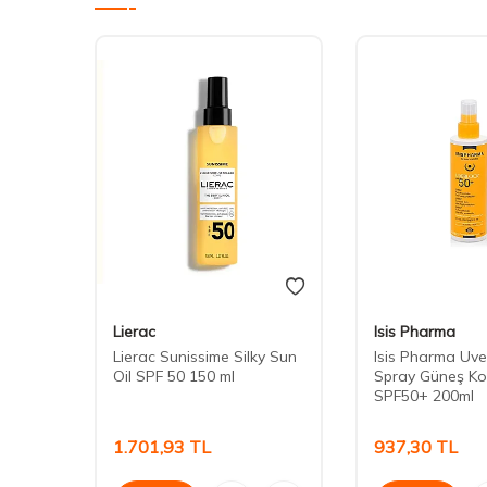
Lierac
Isis Pharma
+
Lierac Sunissime Silky Sun
Isis Pharma Uve
ey
Oil SPF 50 150 ml
Spray Güneş Ko
SPF50+ 200ml
1.701,93
TL
937,30
TL