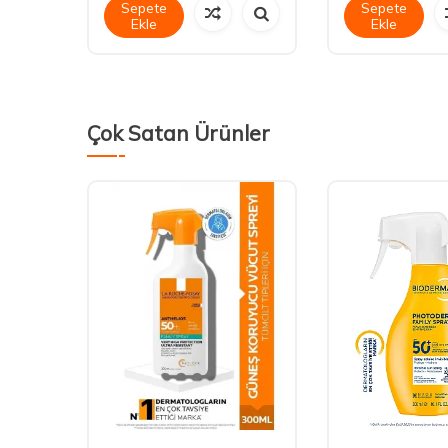
Sepete
Sepete
Ekle
Ekle
Çok Satan Ürünler