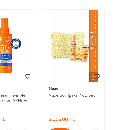
Nuxe
Nuxe
esun Invisible
Nuxe Sun İpeksi Yaz Seti
Nuxe S
cented SPF50+
TL
2.016,00
TL
2.16