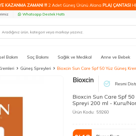
YE KAZANMA ZAMANI !!!
2 Adet Güneş Ürünü Alana
PLAJ ÇANTASI
H
rimiz
Whatsapp Destek Hattı
isel Bakım
Saç Bakımı
Sağlık ve Medikal
Anne ve Bebek
Kremleri
Güneş Spreyleri
Bioxcin Sun Care Spf 50 Yüz Güneş Kremi
Bioxcin
Resmi Dist
Bioxcin Sun Care Spf 5
Spreyi 200 ml - Kuru/Nor
Ürün Kodu:
59260