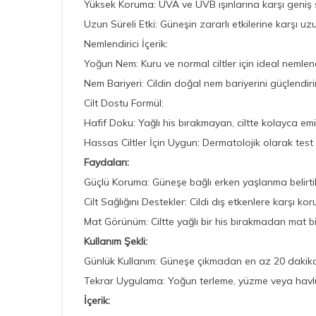
Yüksek Koruma: UVA ve UVB ışınlarına karşı geniş
Uzun Süreli Etki: Güneşin zararlı etkilerine karşı u
Nemlendirici İçerik:
Yoğun Nem: Kuru ve normal ciltler için ideal nemle
Nem Bariyeri: Cildin doğal nem bariyerini güçlendirir
Cilt Dostu Formül:
Hafif Doku: Yağlı his bırakmayan, ciltte kolayca emi
Hassas Ciltler İçin Uygun: Dermatolojik olarak test ed
Faydaları:
Güçlü Koruma: Güneşe bağlı erken yaşlanma belirtiler
Cilt Sağlığını Destekler: Cildi dış etkenlere karşı ko
Mat Görünüm: Ciltte yağlı bir his bırakmadan mat b
Kullanım Şekli:
Günlük Kullanım: Güneşe çıkmadan en az 20 dakika 
Tekrar Uygulama: Yoğun terleme, yüzme veya havlu
İçerik: