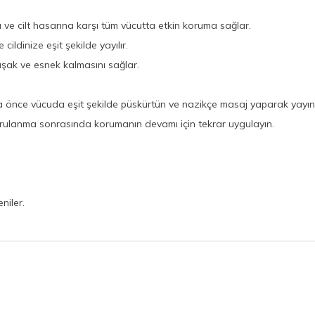
e cilt hasarına karşı tüm vücutta etkin koruma sağlar.
ildinize eşit şekilde yayılır.
uşak ve esnek kalmasını sağlar.
 önce vücuda eşit şekilde püskürtün ve nazikçe masaj yaparak yayın
urulanma sonrasında korumanın devamı için tekrar uygulayın.
niler.