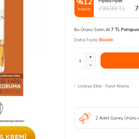
%
12
Piyasa Fiyatı
799,99
TL
7
İndirim
Bu Ürünü Satın Al
7 TL Parapua
Daha Fazla
Bioxcin
Listeye Ekle
Fiyat Alarmı
2 Adet Güneş Ürünü