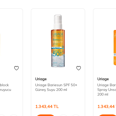
Uriage
Uriage
block
Uriage Bariesun SPF 50+
Uriage Bari
ruyucu
Güneş Suyu 200 ml
Spray Uns
200 ml
1.343,44
TL
1.343,44