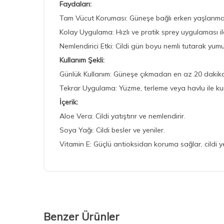
Faydaları:
Tam Vücut Koruması: Güneşe bağlı erken yaşlanma v
Kolay Uygulama: Hızlı ve pratik sprey uygulaması ile c
Nemlendirici Etki: Cildi gün boyu nemli tutarak yum
Kullanım Şekli:
Günlük Kullanım: Güneşe çıkmadan en az 20 dakika
Tekrar Uygulama: Yüzme, terleme veya havlu ile k
İçerik:
Aloe Vera: Cildi yatıştırır ve nemlendirir.
Soya Yağı: Cildi besler ve yeniler.
Vitamin E: Güçlü antioksidan koruma sağlar, cildi ye
Benzer Ürünler