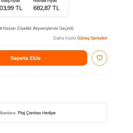
Satış Fiyatı
Havale Fiyatı
03,99
TL
682,87
TL
n
Kazan
(Üyelikli Alışverişlerde Geçerli)
Daha Fazla
Güneş Spreyleri
Sepete Ekle
 Alanlara
Plaj Çantası Hediye