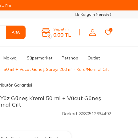
EDİYE
Kargom Nerede?
Sepetim
0
ARA
0,00
TL
0
Makyaj
Süpermarket
Petshop
Outlet
 50 ml + Vücut Güneş Spreyi 200 ml - Kuru/Normal Cilt
ribütör Garantisi
0 Yüz Güneş Kremi 50 ml + Vücut Güneş
mal Cilt
Barkod:
8680512634492