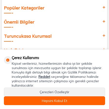
Popüler Kategoriler
Önemli Bilgiler
Turuncukasa Kurumsal
Hızlı Erişim
Çerez Kullanımı
Kişisel verileriniz, hizmetlerimizin daha iyi bir şekilde
Uygulamalarımız
sunulması için mevzuata uygun bir şekilde toplanıp işlenir.
Konuyla ilgili detaylı bilgi almak için Gizlilik Politikamızı
inceleyebilirsiniz.
Reddet
seçeneğine tıklamanız halinde
Adres & İletişim
yalnızca internet sitemizin çalışması için gerekli çerezler
kullanılacaktır.
Çerezleri Özelleştir
Hepsini Kabul Et