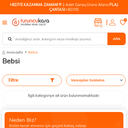
HEDİYE KAZANMA ZAMANI !!!
2 Adet Güneş Ürünü Alana
PLAJ
ÇANTASI
HEDİYE
0
0
ARA
Anasayfa
Bebsi
Bebsi
Filtre
İlgili kategoriye ait ürün bulunmamaktadır.
Neden Biz?
Bizleri tercih etmeniz için geçerli birkaç sebep.