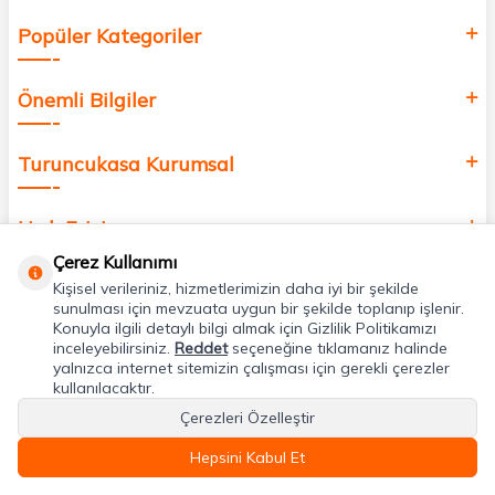
Popüler Kategoriler
Önemli Bilgiler
Turuncukasa Kurumsal
Hızlı Erişim
Çerez Kullanımı
Kişisel verileriniz, hizmetlerimizin daha iyi bir şekilde
Uygulamalarımız
sunulması için mevzuata uygun bir şekilde toplanıp işlenir.
Konuyla ilgili detaylı bilgi almak için Gizlilik Politikamızı
inceleyebilirsiniz.
Reddet
seçeneğine tıklamanız halinde
Adres & İletişim
yalnızca internet sitemizin çalışması için gerekli çerezler
kullanılacaktır.
Çerezleri Özelleştir
Hepsini Kabul Et