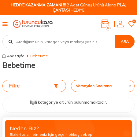
HEDİYE KAZANMA ZAMANI !!!
2 Adet Güneş Ürünü Alana
PLAJ
ÇANTASI
HEDİYE
0
0
ARA
Anasayfa
Bebetime
Bebetime
Filtre
İlgili kategoriye ait ürün bulunmamaktadır.
Neden Biz?
Bizleri tercih etmeniz için geçerli birkaç sebep.