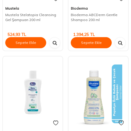
Mustela
Bioderma
Mustela Stelatopia Cleansing
Bioderma ABCDerm Gentle
Gel Şampuan 200 ml
Shampoo 200 ml
524,93
TL
1.394,25
TL
Sepete Ekle
Sepete Ekle