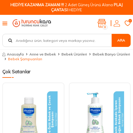
HEDİYE KAZANMA ZAMANI !!!
2 Adet Güneş Ürünü Alana
PLAJ
ÇANTASI
HEDİYE
0
0
ARA
Anasayfa
Anne ve Bebek
Bebek Ürünleri
Bebek Banyo Ürünleri
Bebek Şampuanları
Çok Satanlar