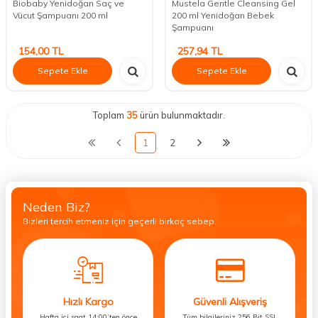
Biobaby Yenidoğan Saç ve
Mustela Gentle Cleansing Gel
Vücut Şampuanı 200 ml
200 ml Yenidoğan Bebek
Şampuanı
154,00
TL
257,94
TL
Sepete Ekle
Sepete Ekle
Toplam
35
ürün bulunmaktadır.
1
2
Neden Biz?
Bizleri tercih etmeniz için geçerli birkaç sebep.
Hızlı Kargo
Güvenli Alışveriş
Hafta içi saat 14:00’ten önce
Tüm bilgileriniz 256 Bit SSL