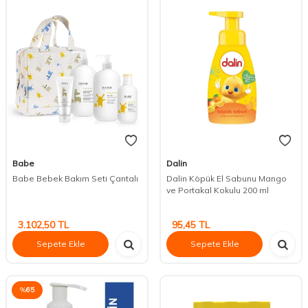
Babe
Dalin
Babe Bebek Bakım Seti Çantalı
Dalin Köpük El Sabunu Mango
ve Portakal Kokulu 200 ml
3.102,50
TL
95,45
TL
Sepete Ekle
Sepete Ekle
%
65