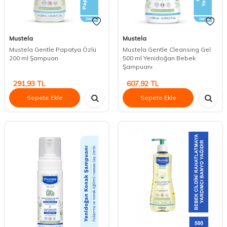
Mustela
Mustela
Mustela Gentle Papatya Özlü
Mustela Gentle Cleansing Gel
200 ml Şampuan
500 ml Yenidoğan Bebek
Şampuanı
291,93
TL
607,92
TL
Sepete Ekle
Sepete Ekle