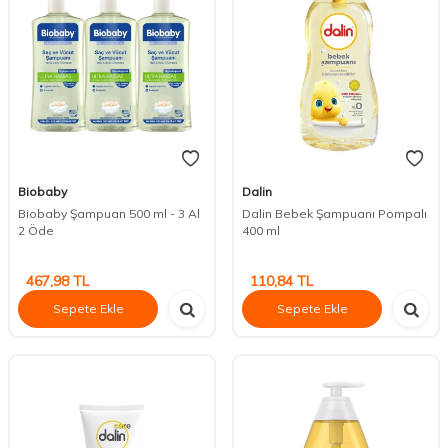
Biobaby
Dalin
Biobaby Şampuan 500 ml - 3 Al
Dalin Bebek Şampuanı Pompalı
2 Öde
400 ml
467,98
TL
110,84
TL
Sepete Ekle
Sepete Ekle