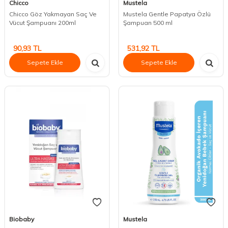
Chicco
Mustela
Chicco Göz Yakmayan Saç Ve
Mustela Gentle Papatya Özlü
Vücut Şampuanı 200ml
Şampuan 500 ml
90,93
TL
531,92
TL
Sepete Ekle
Sepete Ekle
Biobaby
Mustela