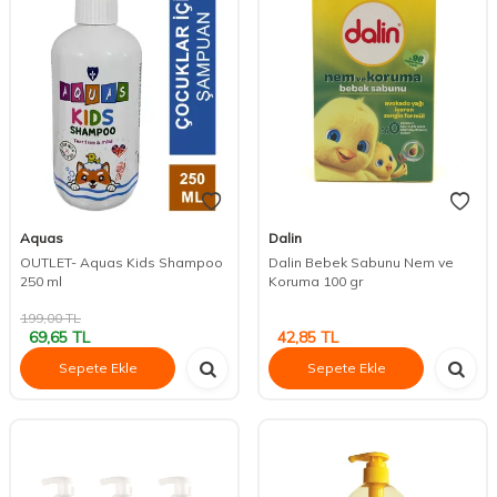
Aquas
Dalin
OUTLET- Aquas Kids Shampoo
Dalin Bebek Sabunu Nem ve
250 ml
Koruma 100 gr
199,00
TL
69,65
TL
42,85
TL
Sepete Ekle
Sepete Ekle