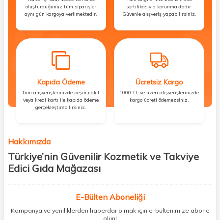
oluşturduğunuz tüm siparişler
sertifikasıyla korunmaktadır.
aynı gün kargoya verilmektedir.
Güvenle alışveriş yapabilirsiniz.
Kapıda Ödeme
Ücretsiz Kargo
Tüm alışverişlerinizde peşin nakit
1000 TL ve üzeri alışverişlerinizde
veya kredi kartı ile kapıda ödeme
kargo ücreti ödemezsiniz.
gerçekleştirebilirsiniz.
Hakkımızda
Türkiye’nin Güvenilir Kozmetik ve Takviye
Edici Gıda Mağazası
Güzellik, sağlık ve iyi hissetmek herkesin hakkı! Biz de bu vizyonla, hem
kişisel bakım hem de takviye edici gıda ürünlerini sizlerle
E-Bülten Aboneliği
buluşturuyoruz. Artık mağaza mağaza dolaşmanıza gerek yok;
Kampanya ve yeniliklerden haberdar olmak için e-bültenimize abone
ihtiyacınız olan her şeyi tek bir çatı altında topluyor ve kapınıza kadar
olun!