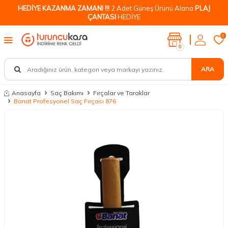
HEDİYE KAZANMA ZAMANI !!!
2 Adet Güneş Ürünü Alana
PLAJ
ÇANTASI
HEDİYE
0
0
ARA
Anasayfa
Saç Bakımı
Fırçalar ve Taraklar
Banat Profesyonel Saç Fırçası 876