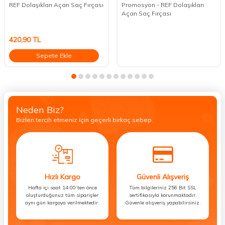
REF Dolaşıkları Açan Saç Fırçası
Promosyon - REF Dolaşıkları
Açan Saç Fırçası
420,90
TL
Sepete Ekle
Neden Biz?
Bizleri tercih etmeniz için geçerli birkaç sebep.
Hızlı Kargo
Güvenli Alışveriş
Hafta içi saat 14:00’ten önce
Tüm bilgileriniz 256 Bit SSL
oluşturduğunuz tüm siparişler
sertifikasıyla korunmaktadır.
aynı gün kargoya verilmektedir.
Güvenle alışveriş yapabilirsiniz.