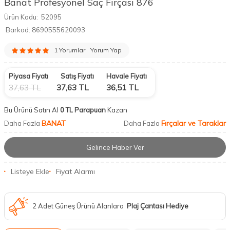
Banat Profesyonel Saç Fırçası 876
Ürün Kodu:
52095
Barkod:
8690555620093
1 Yorumlar
Yorum Yap
Piyasa Fiyatı
Satış Fiyatı
Havale Fiyatı
37,63
TL
37,63
TL
36,51
TL
Bu Ürünü Satın Al
0 TL Parapuan
Kazan
BANAT
Fırçalar ve Taraklar
Daha Fazla
Daha Fazla
Gelince Haber Ver
Listeye Ekle
Fiyat Alarmı
2 Adet Güneş Ürünü Alanlara
Plaj Çantası Hediye