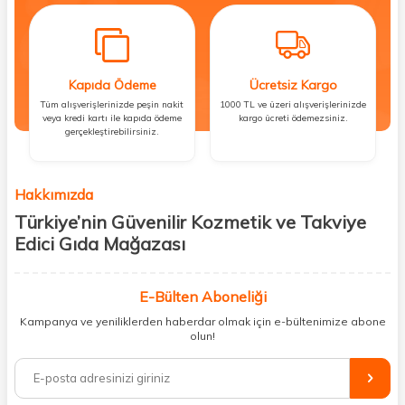
Kapıda Ödeme
Ücretsiz Kargo
Tüm alışverişlerinizde peşin nakit
1000 TL ve üzeri alışverişlerinizde
veya kredi kartı ile kapıda ödeme
kargo ücreti ödemezsiniz.
gerçekleştirebilirsiniz.
Hakkımızda
Türkiye’nin Güvenilir Kozmetik ve Takviye
Edici Gıda Mağazası
Güzellik, sağlık ve iyi hissetmek herkesin hakkı! Biz de bu vizyonla, hem
kişisel bakım hem de takviye edici gıda ürünlerini sizlerle
E-Bülten Aboneliği
buluşturuyoruz. Artık mağaza mağaza dolaşmanıza gerek yok;
Kampanya ve yeniliklerden haberdar olmak için e-bültenimize abone
ihtiyacınız olan her şeyi tek bir çatı altında topluyor ve kapınıza kadar
olun!
güvenle ulaştırıyoruz.
%100 orijinal kozmetik ve sağlık ürünleriyle güzelliğinizi tamamlayabilir,
vücudunuzu desteklemek için güvenilir takviye edici gıdalara