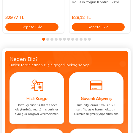
Roll-On Yoğun Kontrol 50ml
329,77
TL
828,12
TL
Sepete Ekle
Sepete Ekle
Neden Biz?
Bizleri tercih etmeniz için geçerli birkaç sebep.
Hızlı Kargo
Güvenli Alışveriş
Hafta içi saat 14:00’ten önce
Tüm bilgileriniz 256 Bit SSL
oluşturduğunuz tüm siparişler
sertifikasıyla korunmaktadır.
aynı gün kargoya verilmektedir.
Güvenle alışveriş yapabilirsiniz.