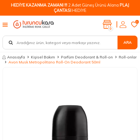
HEDİYE KAZANMA ZAMANI !!!
2 Adet Güneş Ürünü Alana
PLAJ
ÇANTASI
HEDİYE
0
0
ARA
Anasayfa
Kişisel Bakım
Parfüm Deodorant & Roll-on
Roll-onlar
Avon Musk Metropolitano Roll-On Deodorant 50ml