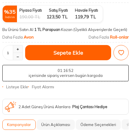
Piyasa Fiyatı
Satış Fiyatı
Havale Fiyatı
%
35
190,00
TL
123,50
TL
119,79
TL
İndirim
Bu Ürünü Satın Al
1 TL Parapuan
Kazan
(Üyelikli Alışverişlerde Geçerli)
Avon
Roll-onlar
Daha Fazla
Daha Fazla
Sepete Ekle
01
:16
:51
içerisinde sipariş verirsen bugün kargoda
Listeye Ekle
Fiyat Alarmı
2 Adet Güneş Ürünü Alanlara
Plaj Çantası Hediye
Kampanyalar
Ürün Açıklaması
Ödeme Seçenekleri