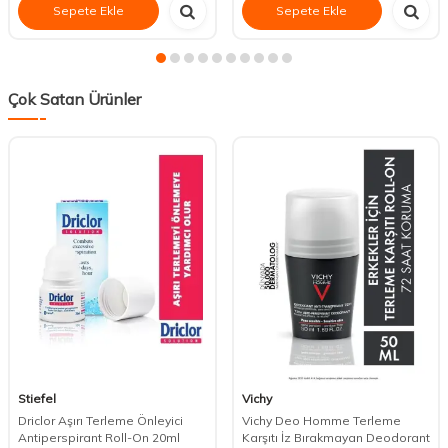
Sepete Ekle
Sepete Ekle
Çok Satan Ürünler
Stiefel
Vichy
Driclor Aşırı Terleme Önleyici
Vichy Deo Homme Terleme
Antiperspirant Roll-On 20ml
Karşıtı İz Bırakmayan Deodorant