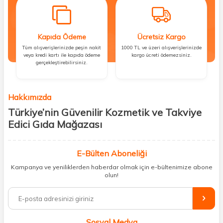
Kapıda Ödeme
Ücretsiz Kargo
Tüm alışverişlerinizde peşin nakit
1000 TL ve üzeri alışverişlerinizde
veya kredi kartı ile kapıda ödeme
kargo ücreti ödemezsiniz.
gerçekleştirebilirsiniz.
Hakkımızda
Türkiye’nin Güvenilir Kozmetik ve Takviye
Edici Gıda Mağazası
Güzellik, sağlık ve iyi hissetmek herkesin hakkı! Biz de bu vizyonla, hem
kişisel bakım hem de takviye edici gıda ürünlerini sizlerle
E-Bülten Aboneliği
buluşturuyoruz. Artık mağaza mağaza dolaşmanıza gerek yok;
Kampanya ve yeniliklerden haberdar olmak için e-bültenimize abone
ihtiyacınız olan her şeyi tek bir çatı altında topluyor ve kapınıza kadar
olun!
güvenle ulaştırıyoruz.
%100 orijinal kozmetik ve sağlık ürünleriyle güzelliğinizi tamamlayabilir,
vücudunuzu desteklemek için güvenilir takviye edici gıdalara
ulaşabilirsiniz. Cilt bakımından saç bakımına, makyajdan vitamin ve
Sosyal Medya