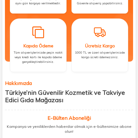
aynı gün kargoya verilmektedir.
Güvenle alışveriş yapabilirsiniz.
Kapıda Ödeme
Ücretsiz Kargo
Tüm alışverişlerinizde peşin nakit
1000 TL ve üzeri alışverişlerinizde
veya kredi kartı ile kapıda ödeme
kargo ücreti ödemezsiniz.
gerçekleştirebilirsiniz.
Hakkımızda
Türkiye’nin Güvenilir Kozmetik ve Takviye
Edici Gıda Mağazası
Güzellik, sağlık ve iyi hissetmek herkesin hakkı! Biz de bu vizyonla, hem
kişisel bakım hem de takviye edici gıda ürünlerini sizlerle
E-Bülten Aboneliği
buluşturuyoruz. Artık mağaza mağaza dolaşmanıza gerek yok;
Kampanya ve yeniliklerden haberdar olmak için e-bültenimize abone
ihtiyacınız olan her şeyi tek bir çatı altında topluyor ve kapınıza kadar
olun!
güvenle ulaştırıyoruz.