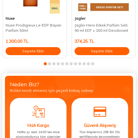
Nuxe
Jagler
Nuxe Prodigieux Le EDP Bayan
Jagler Hero Erkek Parfüm Seti
Parfüm 50ml
90 ml EDT + 150 ml Deodorant
1.300,00
TL
374,25
TL
Sepete Ekle
Sepete Ekle
Neden Biz?
Bizleri tercih etmeniz için geçerli birkaç sebep.
Hızlı Kargo
Güvenli Alışveriş
Hafta içi saat 14:00’ten önce
Tüm bilgileriniz 256 Bit SSL
oluşturduğunuz tüm siparişler
sertifikasıyla korunmaktadır.