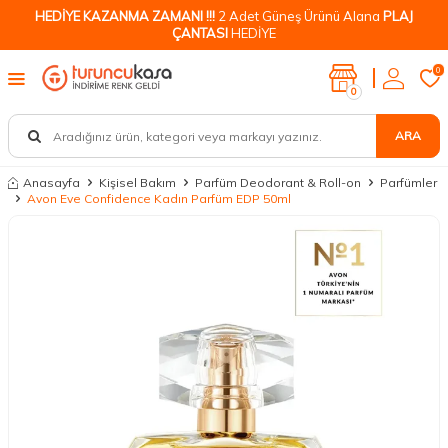
HEDİYE KAZANMA ZAMANI !!!
2 Adet Güneş Ürünü Alana
PLAJ
ÇANTASI
HEDİYE
0
0
ARA
Anasayfa
Kişisel Bakım
Parfüm Deodorant & Roll-on
Parfümler
Avon Eve Confidence Kadın Parfüm EDP 50ml