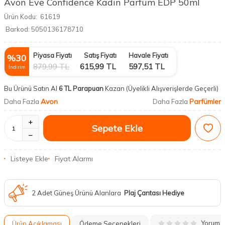
Avon Eve Confidence Kadın Parfüm EDP 50ml
Ürün Kodu:
61619
Barkod:
5050136178710
Piyasa Fiyatı
Satış Fiyatı
Havale Fiyatı
%
30
879,99
TL
615,99
TL
597,51
TL
İndirim
Bu Ürünü Satın Al
6 TL Parapuan
Kazan
(Üyelikli Alışverişlerde Geçerli)
Avon
Parfümler
Daha Fazla
Daha Fazla
Sepete Ekle
Listeye Ekle
Fiyat Alarmı
2 Adet Güneş Ürünü Alanlara
Plaj Çantası Hediye
Yorum
Ürün Açıklaması
Ödeme Seçenekleri