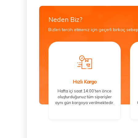
Neden Biz?
Bizleri tercih etmeniz için geçerli birkaç sebep
Hızlı Kargo
Hafta içi saat 14:00’ten önce
oluşturduğunuz tüm siparişler
aynı gün kargoya verilmektedir.