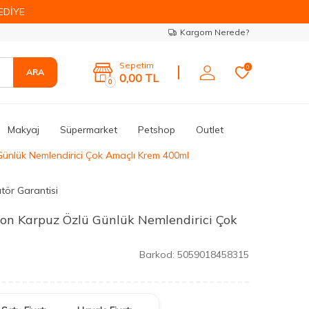
EDİYE
Kargom Nerede?
Sepetim
0
ARA
0,00
TL
0
Makyaj
Süpermarket
Petshop
Outlet
ünlük Nemlendirici Çok Amaçlı Krem 400ml
ütör Garantisi
on Karpuz Özlü Günlük Nemlendirici Çok
Barkod:
5059018458315