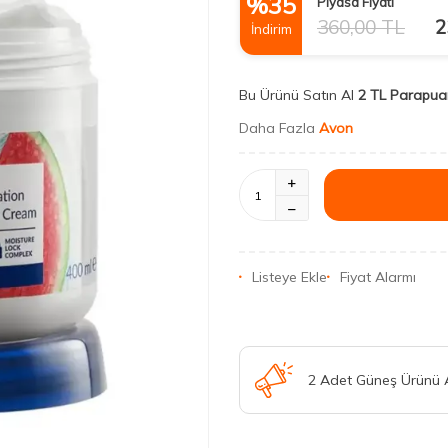
%
35
Piyasa Fiyatı
360,00
TL
2
İndirim
Bu Ürünü Satın Al
2 TL Parapua
Daha Fazla
Avon
Listeye Ekle
Fiyat Alarmı
2 Adet Güneş Ürünü