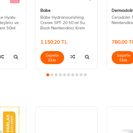
Babe
Dermadoli
se Hyalu
Babe Hydranourishing
Ceradolin 
ştirici ve
Cream SPF 20 50 ml Su
Nemlendiri
Krem 50ml
Bazlı Nemlendirici Krem
1.150,20
TL
780,00
T
Sepete
Sepete
Ekle
Ekle