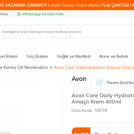
YE KAZANMA ZAMANI !!!
2 Adet Güneş Ürünü Alana
PLAJ ÇANTASI
H
rimiz
Whatsapp Destek Hattı
isel Bakım
Saç Bakımı
Sağlık ve Medikal
Anne ve Bebek
 Karma Cilt Nemlendirici
Avon Care Daily Hydration Karpuz Özlü G
Avon
Resmi Distrib
Avon Care Daily Hydrati
Amaçlı Krem 400ml
Ürün Kodu:
59778