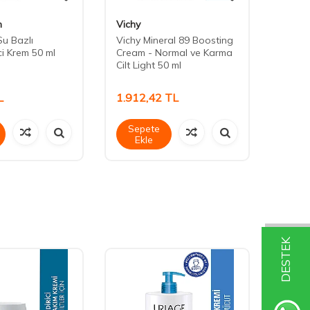
n
Vichy
Otacı
Su Bazlı
Vichy Mineral 89 Boosting
Otacı 
ci Krem 50 ml
Cream - Normal ve Karma
Boyun
Cilt Light 50 ml
L
1.912,42
TL
452,
Sepete
Sep
Ekle
Ek
DESTEK