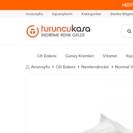
HEDİ
Anasayfa
Siparişlerim
Kategoriler
Banka Bilgile
Cilt Bakımı
Güneş Kremleri
Vitamin
Kiş
Anasayfa
Cilt Bakımı
Nemlendiriciler
Normal Ve