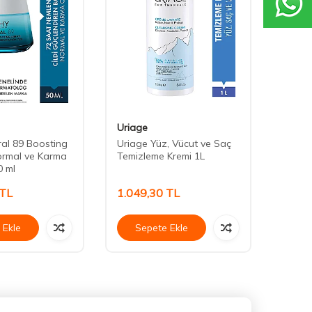
Uriage
Derma
ral 89 Boosting
Uriage Yüz, Vücut ve Saç
Cerado
ormal ve Karma
Temizleme Kremi 1L
Nemlen
0 ml
TL
1.049,30
TL
780,
 Ekle
Sepete Ekle
Se