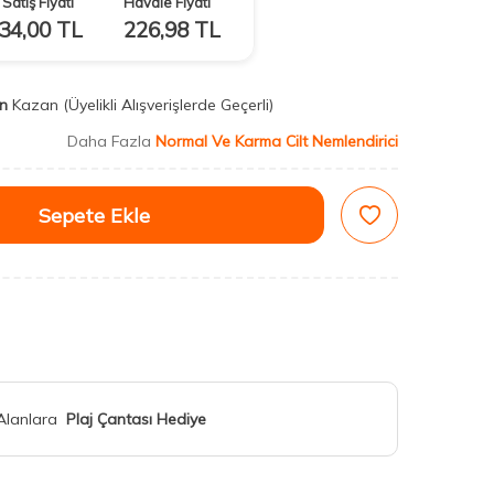
Satış Fiyatı
Havale Fiyatı
34,00
TL
226,98
TL
n
Kazan
(Üyelikli Alışverişlerde Geçerli)
Daha Fazla
Normal Ve Karma Cilt Nemlendirici
Sepete Ekle
 Alanlara
Plaj Çantası Hediye