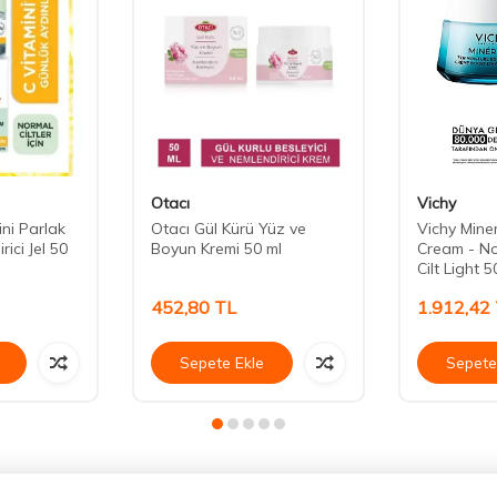
Otacı
Vichy
ini Parlak
Otacı Gül Kürü Yüz ve
Vichy Mine
ici Jel 50
Boyun Kremi 50 ml
Cream - N
Cilt Light 5
452,80
TL
1.912,42
Sepete Ekle
Sepete