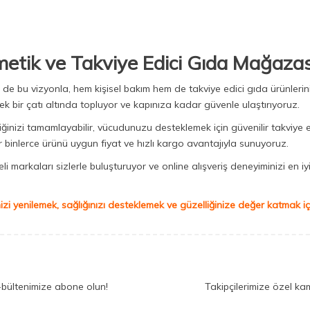
metik ve Takviye Edici Gıda Mağazas
Biz de bu vizyonla, hem kişisel bakım hem de takviye edici gıda ürünler
ek bir çatı altında topluyor ve kapınıza kadar güvenle ulaştırıyoruz.
iğinizi tamamlayabilir, vücudunuzu desteklemek için güvenilir takviye e
binlerce ürünü uygun fiyat ve hızlı kargo avantajıyla sunuyoruz.
 markaları sizlerle buluşturuyor ve online alışveriş deneyiminizi en iyi 
izi yenilemek, sağlığınızı desteklemek ve güzelliğinize değer katmak için
-bültenimize abone olun!
Takipçilerimize özel ka