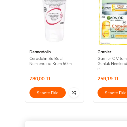
Dermadolin
Garnier
e Saç
Ceradolin Su Bazlı
Garnier C Vitam
Nemlendirici Krem 50 ml
Günlük Nemlendir
ml
780,00
TL
259,19
TL
Sepete Ekle
Sepete Ekle