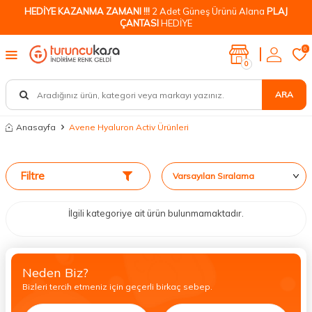
HEDİYE KAZANMA ZAMANI !!!
2 Adet Güneş Ürünü Alana
PLAJ
ÇANTASI
HEDİYE
0
0
ARA
Anasayfa
Avene Hyaluron Activ Ürünleri
Filtre
İlgili kategoriye ait ürün bulunmamaktadır.
Neden Biz?
Bizleri tercih etmeniz için geçerli birkaç sebep.