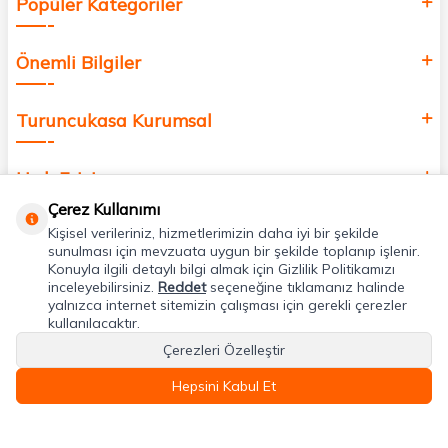
Popüler Kategoriler
Önemli Bilgiler
Turuncukasa Kurumsal
Hızlı Erişim
Çerez Kullanımı
Kişisel verileriniz, hizmetlerimizin daha iyi bir şekilde
Uygulamalarımız
sunulması için mevzuata uygun bir şekilde toplanıp işlenir.
Konuyla ilgili detaylı bilgi almak için Gizlilik Politikamızı
inceleyebilirsiniz.
Reddet
seçeneğine tıklamanız halinde
Adres & İletişim
yalnızca internet sitemizin çalışması için gerekli çerezler
kullanılacaktır.
Çerezleri Özelleştir
Hepsini Kabul Et