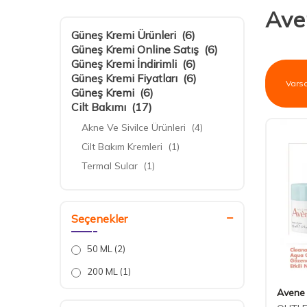
Ave
Güneş Kremi Ürünleri
(6)
Güneş Kremi Online Satış
(6)
Güneş Kremi İndirimli
(6)
Güneş Kremi Fiyatları
(6)
Güneş Kremi
(6)
Cilt Bakımı
(17)
Akne Ve Sivilce Ürünleri
(4)
Cilt Bakım Kremleri
(1)
Termal Sular
(1)
Nemlendiriciler
(3)
Leke Giderici Ürünler
(2)
Seçenekler
Kök Hücre & Büyüme Faktörü
(1)
Dudak Bakım Ürünleri
(1)
50 ML
(2)
Cilt Temizleme Ürünleri
(4)
200 ML
(1)
Güneş Kremleri
(6)
Avene
Cilt Tipine Göre Güneş Kremleri