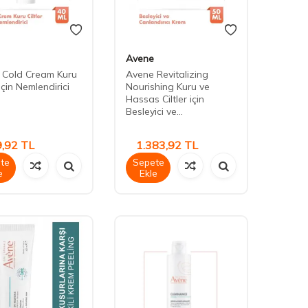
Avene
 Cold Cream Kuru
Avene Revitalizing
 için Nemlendirici
Nourishing Kuru ve
Hassas Ciltler için
Besleyici ve...
,92
TL
1.383,92
TL
te
Sepete
e
Ekle