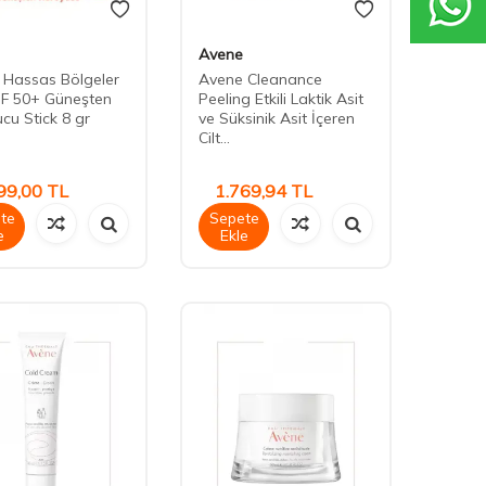
Avene
 Hassas Bölgeler
Avene Cleanance
PF 50+ Güneşten
Peeling Etkili Laktik Asit
cu Stick 8 gr
ve Süksinik Asit İçeren
Cilt...
99,00
TL
1.769,94
TL
te
Sepete
e
Ekle