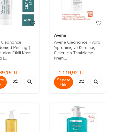
Avene
 Cleanance
Avene Cleanance Hydra
omed Peeling (
Yıpranmış ve Kurumuş
surları Etkili Krem
Ciltler için Temizleme
 )...
Kremi...
89,15
TL
1.119,92
TL
te
Sepete
e
Ekle