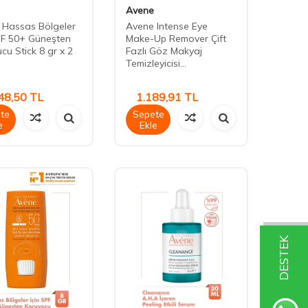
Avene
 Hassas Bölgeler
Avene Intense Eye
PF 50+ Güneşten
Make-Up Remover Çift
cu Stick 8 gr x 2
Fazlı Göz Makyaj
Temizleyicisi...
48,50
TL
1.189,91
TL
te
Sepete
e
Ekle
DESTEK