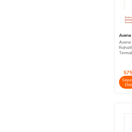
Avene
Avene Y
Rahatla
Termal
575
Sepe
Ekl