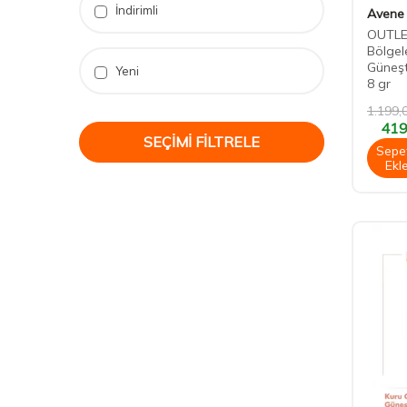
İndirimli
Avene
OUTLE
Bölgel
Güneşt
Yeni
8 gr
1.199,
419
SEÇIMI FILTRELE
Sepe
Ekl