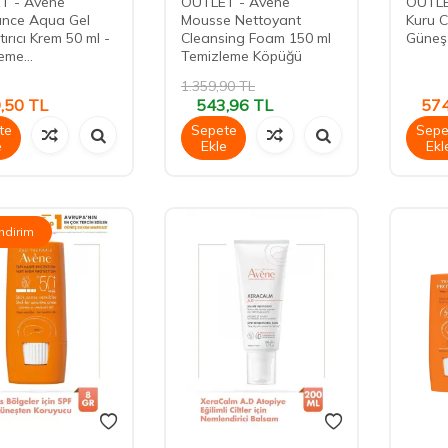
T - Avene
OUTLET - Avene
OUTLE
ance Aqua Gel
Mousse Nettoyant
Kuru C
ırıcı Krem 50 ml -
Cleansing Foam 150 ml
Güneş
eme...
Temizleme Köpüğü
1.359,90
TL
,50
TL
543,96
TL
574
te
Sepete
Sepe
e
Ekle
Ekl
İndirim