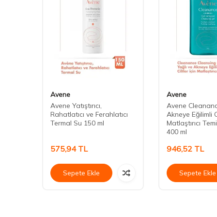
Avene
Avene
tler
Avene Yatıştırıcı,
Avene Cleananc
Rahatlatıcı ve Ferahlatıcı
Akneye Eğilimli Ci
Termal Su 150 ml
Matlaştırıcı Temi
400 ml
575,94
TL
946,52
TL
Sepete Ekle
Sepete Ekle