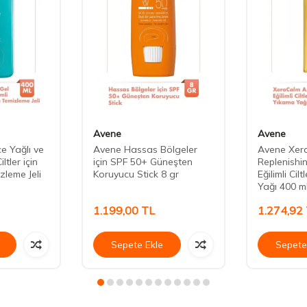
Avene
Avene
e Yağlı ve
Avene Hassas Bölgeler
Avene Xera
ltler için
için SPF 50+ Güneşten
Replenishi
zleme Jeli
Koruyucu Stick 8 gr
Eğilimli Cil
Yağı 400 m
1.199,00
TL
1.274,92
Sepete Ekle
Sepete