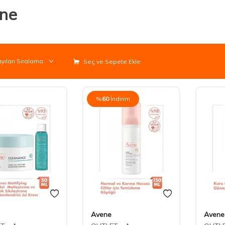
ne
Seç ve Sepete Ekle
%
60
İndirim
Avene
Avene