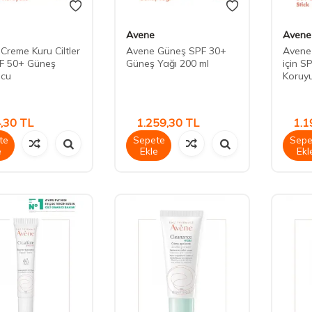
Avene
Avene
Creme Kuru Ciltler
Avene Güneş SPF 30+
Avene
PF 50+ Güneş
Güneş Yağı 200 ml
için S
ucu
Koruyu
,30
TL
1.259,30
TL
1.1
te
Sepete
Sepe
e
Ekle
Ekl