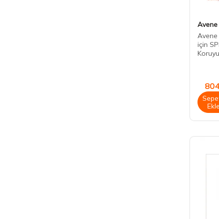
Avene
Avene 
için S
Koruy
804
Sepe
Ekl