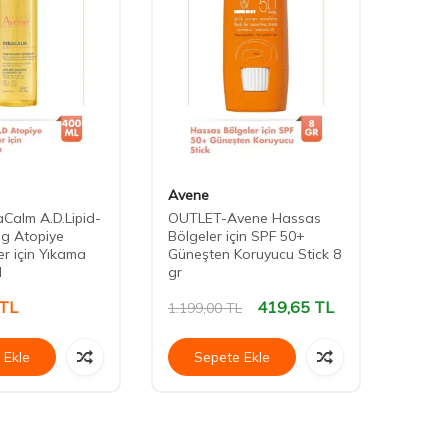
Avene
Aven
Calm A.D.Lipid-
OUTLET-Avene Hassas
Avene 
ng Atopiye
Bölgeler için SPF 50+
Nouri
tler için Yıkama
Güneşten Koruyucu Stick 8
Ciltler
l
gr
Canlan
TL
419,65
TL
1.38
1.199,00
TL
 Ekle
Sepete Ekle
Se