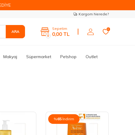
EDİYE
Kargom Nerede?
Sepetim
0
ARA
0,00
TL
0
Makyaj
Süpermarket
Petshop
Outlet
%
65
İndirim