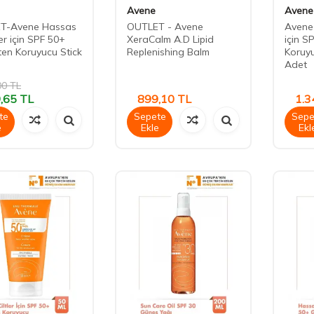
Avene
Avene
T-Avene Hassas
OUTLET - Avene
Avene
er için SPF 50+
XeraCalm A.D Lipid
için S
en Koruyucu Stick
Replenishing Balm
Koruyu
Adet
00
TL
,65
TL
899,10
TL
1.3
te
Sepete
Sepe
e
Ekle
Ekl