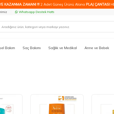
YE KAZANMA ZAMANI !!!
2 Adet Güneş Ürünü Alana
PLAJ ÇANTASI
H
rimiz
Whatsapp Destek Hattı
isel Bakım
Saç Bakımı
Sağlık ve Medikal
Anne ve Bebek