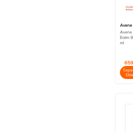
Avene
Avene 
Balm 
ml
659
Sepe
Ekl