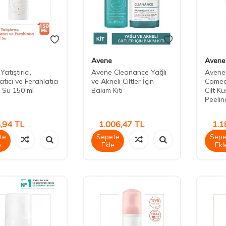
Avene
Avene
atıştırıcı,
Avene Cleanance Yağlı
Avene
tıcı ve Ferahlatıcı
ve Akneli Ciltler İçin
Comed
 Su 150 ml
Bakım Kiti
Cilt Ku
Peeling
,94
TL
1.006,47
TL
1.1
te
Sepete
Sepe
e
Ekle
Ekl