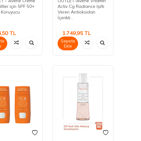
T - Avene Creme
OUTLET-Avene Vitamin
iltler için SPF 50+
Activ Cg Radiance Işıltı
 Koruyucu
Veren Antioksidan
İçerikli...
,50
TL
1.749,95
TL
te
Sepete
e
Ekle