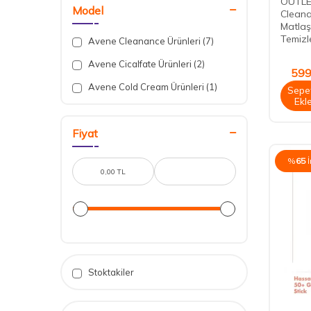
OUTLE
(6)
Model
Clean
Matlaşt
Makyaj
(1)
Temizl
Avene Cleanance Ürünleri
(7)
Makyaj Temizleyiciler
(1)
Avene Cicalfate Ürünleri
(2)
Outlet Ürünler
(5)
599
Avene Cold Cream Ürünleri
(1)
OUTLET - Cilt Bakımı
(3)
Sepe
Ekl
OUTLET - Güneş Ürünleri
(2)
Fiyat
%
65
Stoktakiler