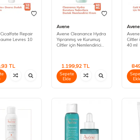
Avene
Avene
Cicalfate Repair
Avene Cleanance Hydra
Avene
Baume Levres 10
Yıpranmış ve Kurumuş
Ciltler
Ciltler için Nemlendirici...
40 ml
,93
TL
1.199,92
TL
849
te
Sepete
Sepe
e
Ekle
Ekl