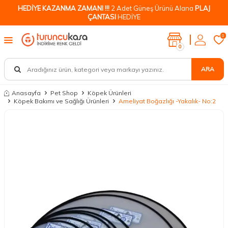
HEDİYE KAZANMA ZAMANI !!!
2 Adet Güneş Ürünü Alana
PLAJ
ÇANTASI
HEDİYE
0
0
ARA
Anasayfa
Pet Shop
Köpek Ürünleri
Köpek Bakımı ve Sağlığı Ürünleri
Ameliyat Boğazlığı -Yakalık- No:2