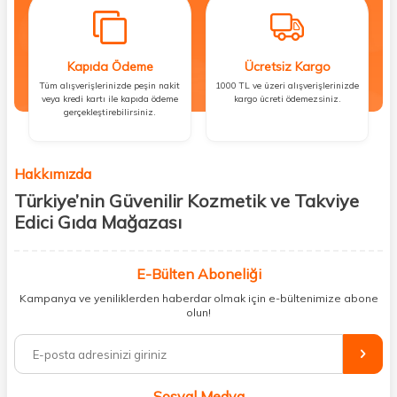
Kapıda Ödeme
Ücretsiz Kargo
Tüm alışverişlerinizde peşin nakit
1000 TL ve üzeri alışverişlerinizde
veya kredi kartı ile kapıda ödeme
kargo ücreti ödemezsiniz.
gerçekleştirebilirsiniz.
Hakkımızda
Türkiye’nin Güvenilir Kozmetik ve Takviye
Edici Gıda Mağazası
Güzellik, sağlık ve iyi hissetmek herkesin hakkı! Biz de bu vizyonla, hem
kişisel bakım hem de takviye edici gıda ürünlerini sizlerle
E-Bülten Aboneliği
buluşturuyoruz. Artık mağaza mağaza dolaşmanıza gerek yok;
Kampanya ve yeniliklerden haberdar olmak için e-bültenimize abone
ihtiyacınız olan her şeyi tek bir çatı altında topluyor ve kapınıza kadar
olun!
güvenle ulaştırıyoruz.
%100 orijinal kozmetik ve sağlık ürünleriyle güzelliğinizi tamamlayabilir,
vücudunuzu desteklemek için güvenilir takviye edici gıdalara
ulaşabilirsiniz. Cilt bakımından saç bakımına, makyajdan vitamin ve
Sosyal Medya