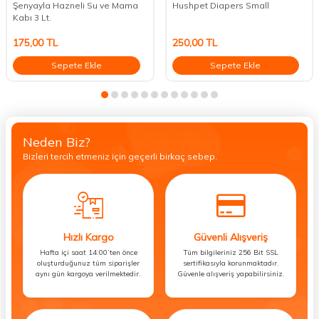
Şenyayla Hazneli Su ve Mama
Hushpet Diapers Small
Kabı 3 Lt.
175,00
TL
250,00
TL
Sepete Ekle
Sepete Ekle
Neden Biz?
Bizleri tercih etmeniz için geçerli birkaç sebep.
Hızlı Kargo
Güvenli Alışveriş
Hafta içi saat 14:00’ten önce
Tüm bilgileriniz 256 Bit SSL
oluşturduğunuz tüm siparişler
sertifikasıyla korunmaktadır.
aynı gün kargoya verilmektedir.
Güvenle alışveriş yapabilirsiniz.