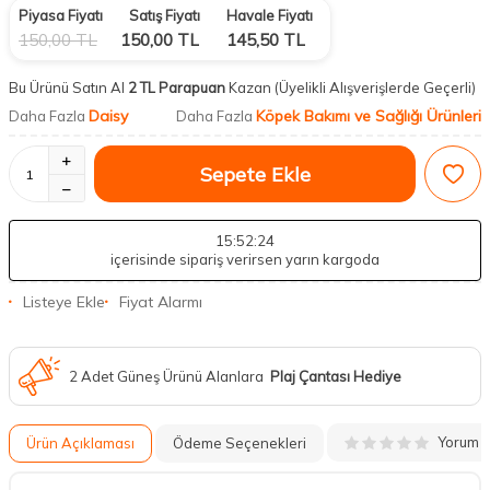
Piyasa Fiyatı
Satış Fiyatı
Havale Fiyatı
150,00
TL
150,00
TL
145,50
TL
Bu Ürünü Satın Al
2 TL Parapuan
Kazan
(Üyelikli Alışverişlerde Geçerli)
Daisy
Köpek Bakımı ve Sağlığı Ürünleri
Daha Fazla
Daha Fazla
Sepete Ekle
15
:52
:23
içerisinde sipariş verirsen yarın kargoda
Listeye Ekle
Fiyat Alarmı
2 Adet Güneş Ürünü Alanlara
Plaj Çantası Hediye
Yorum
Ürün Açıklaması
Ödeme Seçenekleri