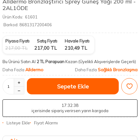
Alldermo Bronzlaştırıcı Sprey Güneş Yağı 200 ml -
2AL1ÖDE
Ürün Kodu:
61601
Barkod:
8681317200406
Piyasa Fiyatı
Satış Fiyatı
Havale Fiyatı
217,00
TL
217,00
TL
210,49
TL
Bu Ürünü Satın Al
2 TL Parapuan
Kazan
(Üyelikli Alışverişlerde Geçerli)
Alldermo
Sağlıklı Bronzlaşma
Daha Fazla
Daha Fazla
Sepete Ekle
17
:32
:37
içerisinde sipariş verirsen yarın kargoda
Listeye Ekle
Fiyat Alarmı