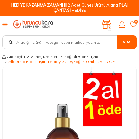
HEDİYE KAZANMA ZAMANI !!!
2 Adet Güneş Ürünü Alana
PLAJ
ÇANTASI
HEDİYE
0
0
ARA
Anasayfa
Güneş Kremleri
Sağlıklı Bronzlaşma
Alldermo Bronzlaştırıcı Sprey Güneş Yağı 200 ml - 2AL1ÖDE