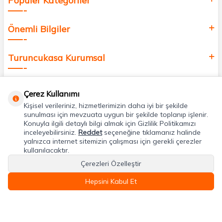
Popüler Kategoriler
Önemli Bilgiler
Turuncukasa Kurumsal
Hızlı Erişim
Çerez Kullanımı
Kişisel verileriniz, hizmetlerimizin daha iyi bir şekilde
Uygulamalarımız
sunulması için mevzuata uygun bir şekilde toplanıp işlenir.
Konuyla ilgili detaylı bilgi almak için Gizlilik Politikamızı
inceleyebilirsiniz.
Reddet
seçeneğine tıklamanız halinde
yalnızca internet sitemizin çalışması için gerekli çerezler
Adres & İletişim
kullanılacaktır.
Çerezleri Özelleştir
Hepsini Kabul Et