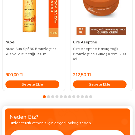
Nuxe
Cire Aseptine
Nuxe Sun Spf 30 Bronzlaştırıcı
Cire Aseptine Havuç Yağlı
Yüz ve Vücut Yağı 150 ml
Bronzlaştırıcı Güneş Kremi 200
ml
900,00
TL
212,50
TL
Sepete Ekle
Sepete Ekle
Neden Biz?
Bizleri tercih etmeniz için geçerli birkaç sebep.