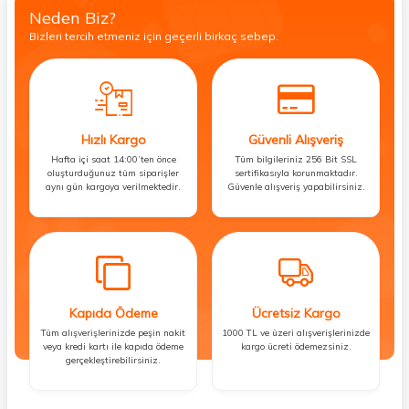
Neden Biz?
Bizleri tercih etmeniz için geçerli birkaç sebep.
Hızlı Kargo
Güvenli Alışveriş
Hafta içi saat 14:00’ten önce
Tüm bilgileriniz 256 Bit SSL
oluşturduğunuz tüm siparişler
sertifikasıyla korunmaktadır.
aynı gün kargoya verilmektedir.
Güvenle alışveriş yapabilirsiniz.
Kapıda Ödeme
Ücretsiz Kargo
Tüm alışverişlerinizde peşin nakit
1000 TL ve üzeri alışverişlerinizde
veya kredi kartı ile kapıda ödeme
kargo ücreti ödemezsiniz.
gerçekleştirebilirsiniz.