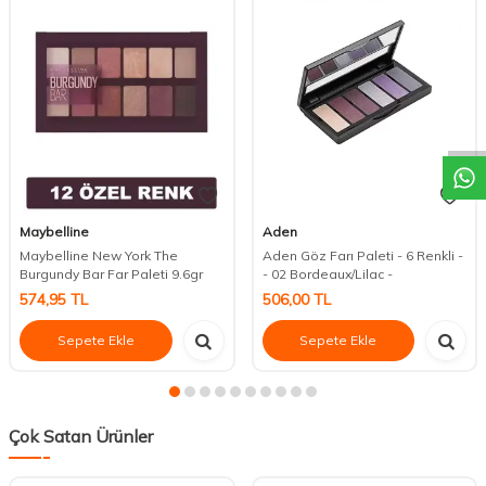
DESTEK
Maybelline
Aden
Maybelline New York The
Aden Göz Farı Paleti - 6 Renkli -
Burgundy Bar Far Paleti 9.6gr
- 02 Bordeaux/Lilac -
574,95
TL
506,00
TL
Sepete Ekle
Sepete Ekle
Çok Satan Ürünler