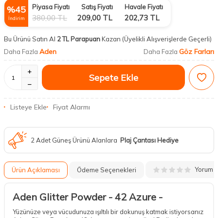
Piyasa Fiyatı
Satış Fiyatı
Havale Fiyatı
%
45
380,00
TL
209,00
TL
202,73
TL
İndirim
Bu Ürünü Satın Al
2 TL Parapuan
Kazan
(Üyelikli Alışverişlerde Geçerli)
Aden
Göz Farları
Daha Fazla
Daha Fazla
Sepete Ekle
Listeye Ekle
Fiyat Alarmı
2 Adet Güneş Ürünü Alanlara
Plaj Çantası Hediye
Yorum
Ürün Açıklaması
Ödeme Seçenekleri
Aden Glitter Powder - 42 Azure -
Yüzünüze veya vücudunuza ışıltılı bir dokunuş katmak istiyorsanız