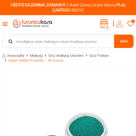
HEDİYE KAZANMA ZAMANI !!!
2 Adet Güneş Ürünü Alana
PLAJ
ÇANTASI
HEDİYE
0
0
ARA
Anasayfa
Makyaj
Göz Makyaj Ürünleri
Göz Farları
Aden Glitter Powder - 42 Azure -