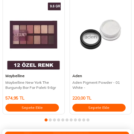
Maybelline
Aden
Maybelline New York The
Aden Pigment Powder - 01
Burgundy Bar Far Paleti 9.6gr
White -
574,95
TL
220,00
TL
Sepete Ekle
Sepete Ekle