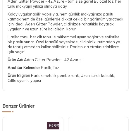
Aden Glitter Powder - 42 Azure - tam size göre! Bu özel toz, her
türlü makyajın yıldızı olmaya aday.
Kolay uygulanabilir yapısıyla, hem günlük makyajınıza parıltı
katmak hem de özel günlerde dikkat çekici bir görünüm yaratmak
için ideal. Aden Glitter Powder, cildinizde rahatlıkla kayarak
uygulanır ve uzun süre kalıcılığını korur.
Harika tonu, her cilt tonu ile mükemmel uyum sağlar ve sofistike
bir parıltı sunar. Özel formülü sayesinde, cildinizi kurutmadan ya
da tahriş etmeden kullanabilirsiniz. Parıltınızla etrafınızdakilere
ışıltı saçın!
Ürün Adı
Aden Glitter Powder - 42 Azure -
Anahtar Kelimeler
Parıltı, Toz
Ürün Bilgileri
Parlak metalik pembe renk, Uzun süreli kalıcılık,
Ciltle uyumlu yapısı
Benzer Ürünler