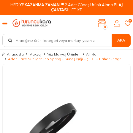
HEDİYE KAZANMA ZAMANI !!!
2 Adet Güneş Ürünü Alana
PLAJ
ÇANTASI
HEDİYE
0
0
ARA
Anasayfa
Makyaj
Yüz Makyaj Ürünleri
Allıklar
Aden Face Sunlight Trio Spring - Güneş Işığı Üçlüsü – Bahar - 19gr