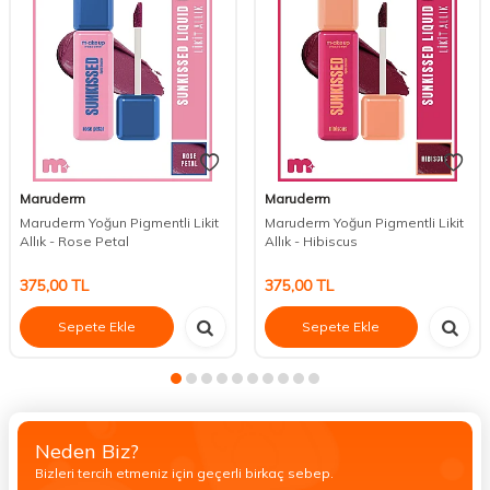
Maruderm
Maruderm
Maruderm Yoğun Pigmentli Likit
Maruderm Yoğun Pigmentli Likit
Allık - Rose Petal
Allık - Hibiscus
375,00
TL
375,00
TL
Sepete Ekle
Sepete Ekle
Neden Biz?
Bizleri tercih etmeniz için geçerli birkaç sebep.