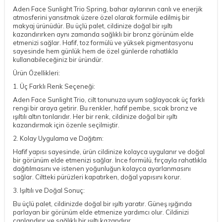
Aden Face Sunlight Trio Spring, bahar aylarının canlı ve enerjik
atmosferini yansıtmak üzere özel olarak formüle edilmiş bir
makyaj ürünüdür. Bu üçlü palet, cildinize doğal bir ışıltı
kazandırırken aynı zamanda sağlıklı bir bronz görünüm elde
etmenizi sağlar. Hafif, toz formülü ve yüksek pigmentasyonu
sayesinde hem günlük hem de özel günlerde rahatlıkla
kullanabileceğiniz bir üründür.
Ürün Özellikleri:
1. Üç Farklı Renk Seçeneği:
Aden Face Sunlight Trio, cilt tonunuza uyum sağlayacak üç farklı
rengi bir araya getirir. Bu renkler, hafif pembe, sıcak bronz ve
ışıltılı altın tonlarıdır. Her bir renk, cildinize doğal bir ışıltı
kazandırmak için özenle seçilmiştir.
2. Kolay Uygulama ve Dağıtım:
Hafif yapısı sayesinde, ürün cildinize kolayca uygulanır ve doğal
bir görünüm elde etmenizi sağlar. İnce formülü, fırçayla rahatlıkla
dağıtılmasını ve istenen yoğunluğun kolayca ayarlanmasını
sağlar. Ciltteki pürüzleri kapatırken, doğal yapısını korur.
3. Işıltılı ve Doğal Sonuç:
Bu üçlü palet, cildinizde doğal bir ışıltı yaratır. Güneş ışığında
parlayan bir görünüm elde etmenize yardımcı olur. Cildinizi
canlandırır ve sağlıklı bir ışıltı kazandırır.