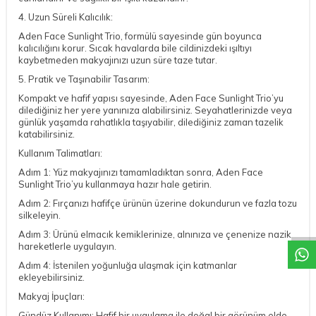
4. Uzun Süreli Kalıcılık:
Aden Face Sunlight Trio, formülü sayesinde gün boyunca
kalıcılığını korur. Sıcak havalarda bile cildinizdeki ışıltıyı
kaybetmeden makyajınızı uzun süre taze tutar.
5. Pratik ve Taşınabilir Tasarım:
Kompakt ve hafif yapısı sayesinde, Aden Face Sunlight Trio’yu
dilediğiniz her yere yanınıza alabilirsiniz. Seyahatlerinizde veya
günlük yaşamda rahatlıkla taşıyabilir, dilediğiniz zaman tazelik
katabilirsiniz.
Kullanım Talimatları:
Adım 1: Yüz makyajınızı tamamladıktan sonra, Aden Face
Sunlight Trio’yu kullanmaya hazır hale getirin.
DESTEK
Adım 2: Fırçanızı hafifçe ürünün üzerine dokundurun ve fazla tozu
silkeleyin.
Adım 3: Ürünü elmacık kemiklerinize, alnınıza ve çenenize nazik
hareketlerle uygulayın.
Adım 4: İstenilen yoğunluğa ulaşmak için katmanlar
ekleyebilirsiniz.
Makyaj İpuçları:
Gündüz Kullanımı: Hafif bir uygulama ile doğal bir görünüm elde