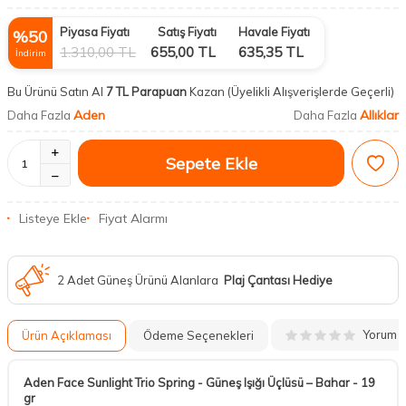
Piyasa Fiyatı
Satış Fiyatı
Havale Fiyatı
%
50
1.310,00
TL
655,00
TL
635,35
TL
İndirim
Bu Ürünü Satın Al
7 TL Parapuan
Kazan
(Üyelikli Alışverişlerde Geçerli)
Aden
Allıklar
Daha Fazla
Daha Fazla
Sepete Ekle
Listeye Ekle
Fiyat Alarmı
2 Adet Güneş Ürünü Alanlara
Plaj Çantası Hediye
Yorum
Ürün Açıklaması
Ödeme Seçenekleri
Aden Face Sunlight Trio Spring - Güneş Işığı Üçlüsü – Bahar - 19
gr