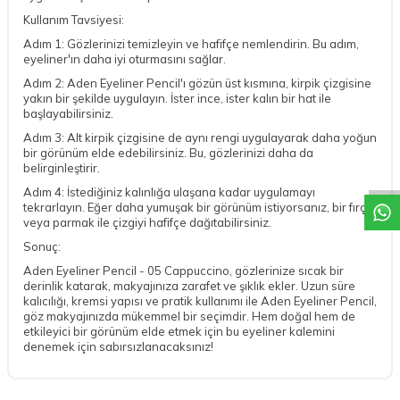
Kullanım Tavsiyesi:
Adım 1: Gözlerinizi temizleyin ve hafifçe nemlendirin. Bu adım,
eyeliner'ın daha iyi oturmasını sağlar.
Adım 2: Aden Eyeliner Pencil'ı gözün üst kısmına, kirpik çizgisine
yakın bir şekilde uygulayın. İster ince, ister kalın bir hat ile
başlayabilirsiniz.
Adım 3: Alt kirpik çizgisine de aynı rengi uygulayarak daha yoğun
DESTEK
bir görünüm elde edebilirsiniz. Bu, gözlerinizi daha da
belirginleştirir.
Adım 4: İstediğiniz kalınlığa ulaşana kadar uygulamayı
tekrarlayın. Eğer daha yumuşak bir görünüm istiyorsanız, bir fırça
veya parmak ile çizgiyi hafifçe dağıtabilirsiniz.
Sonuç:
Aden Eyeliner Pencil - 05 Cappuccino, gözlerinize sıcak bir
derinlik katarak, makyajınıza zarafet ve şıklık ekler. Uzun süre
kalıcılığı, kremsi yapısı ve pratik kullanımı ile Aden Eyeliner Pencil,
göz makyajınızda mükemmel bir seçimdir. Hem doğal hem de
etkileyici bir görünüm elde etmek için bu eyeliner kalemini
denemek için sabırsızlanacaksınız!