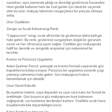
sunarken, aynı zamanda şıklığı ve derinliği gözlerinize kazandırır.
Hem günlük kullanım hem de özel günler için ideal bir seçenek
olan bu ürün, makyaj rutininizin vazgeçilmez bir parçası olmaya
aday.
Ürün Özellikleri:
Zengin ve Sıcak Kahverengi Renk:
"Cappuccino" rengi, sıcak alt tonları ile gözlerinizi daha belirgin
hale getirir. Bu renk, gözlerinizi vurgularken doğal bir görünüm
sunar ve her cilt tonuna uyum sağlar. Özellikle göz makyajında
hafif bir derinlik ve zenginlik arayanlar için mükemmel bir
tercihtir.
Kremsi ve Pürüzsüz Uygulama:
Aden Eyeliner Pencil, yumuşak ve kremsi formülü sayesinde göz
kapaklarına kolayca kayar. Pürüzsüz bir uygulama sunarak çizgi
çekmeyi zahmetsiz hale getirir. Göz makyajınızı hızlıca
tamamlamak için idealdir.
Uzun Süreli Kalıcılık:
Bu eyeliner kalemi, suya dayanıklı ve uzun süre kalıcı bir formül ile
üretilmiştir. Gün boyunca göz makyajınızın taze kalmasını
sağlayarak, sizi tazeleme derdinden kurtarır. Özellikle sıcak hava
koşullarında bile dayanıklılığını korur.
Kolay Kontrol ve Hassas Uç: