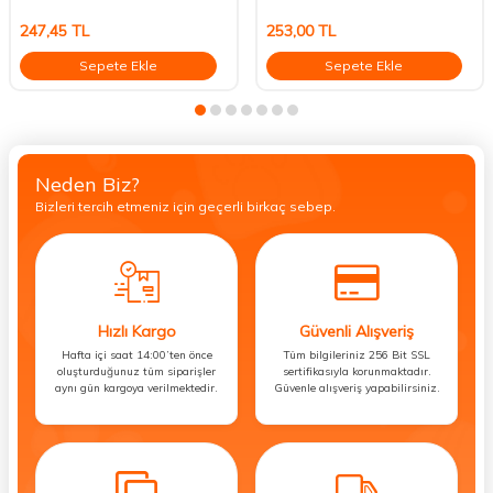
247,45
TL
253,00
TL
Sepete Ekle
Sepete Ekle
Neden Biz?
Bizleri tercih etmeniz için geçerli birkaç sebep.
Hızlı Kargo
Güvenli Alışveriş
Hafta içi saat 14:00’ten önce
Tüm bilgileriniz 256 Bit SSL
oluşturduğunuz tüm siparişler
sertifikasıyla korunmaktadır.
aynı gün kargoya verilmektedir.
Güvenle alışveriş yapabilirsiniz.