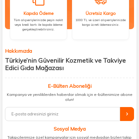
Kapıda Ödeme
Ücretsiz Kargo
Tüm alışverişlerinizde peşin nakit
1000 TL ve üzeri alışverişlerinizde
veya kredi kartı ile kapıda ödeme
kargo ücreti ödemezsiniz.
gerçekleştirebilirsiniz.
Hakkımızda
Türkiye’nin Güvenilir Kozmetik ve Takviye
Edici Gıda Mağazası
Güzellik, sağlık ve iyi hissetmek herkesin hakkı! Biz de bu vizyonla, hem
kişisel bakım hem de takviye edici gıda ürünlerini sizlerle
E-Bülten Aboneliği
buluşturuyoruz. Artık mağaza mağaza dolaşmanıza gerek yok;
Kampanya ve yeniliklerden haberdar olmak için e-bültenimize abone
ihtiyacınız olan her şeyi tek bir çatı altında topluyor ve kapınıza kadar
olun!
güvenle ulaştırıyoruz.
%100 orijinal kozmetik ve sağlık ürünleriyle güzelliğinizi tamamlayabilir,
vücudunuzu desteklemek için güvenilir takviye edici gıdalara
ulaşabilirsiniz. Cilt bakımından saç bakımına, makyajdan vitamin ve
Sosyal Medya
minerallere kadar binlerce ürünü uygun fiyat ve hızlı kargo avantajıyla
sunuyoruz.
Takipçilerimize özel kampanyalar için sosyal medyadan bizleri takip