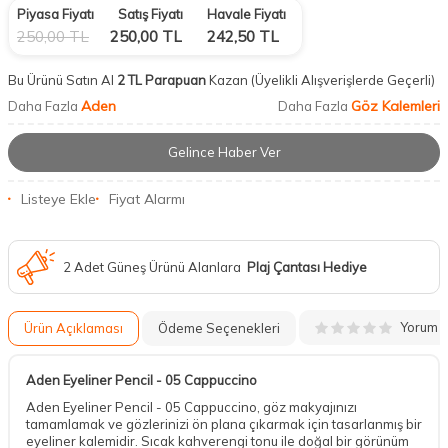
Piyasa Fiyatı
Satış Fiyatı
Havale Fiyatı
250,00
TL
250,00
TL
242,50
TL
Bu Ürünü Satın Al
2 TL Parapuan
Kazan
(Üyelikli Alışverişlerde Geçerli)
Aden
Göz Kalemleri
Daha Fazla
Daha Fazla
Gelince Haber Ver
Listeye Ekle
Fiyat Alarmı
2 Adet Güneş Ürünü Alanlara
Plaj Çantası Hediye
Yorum
Ürün Açıklaması
Ödeme Seçenekleri
Aden Eyeliner Pencil - 05 Cappuccino
Aden Eyeliner Pencil - 05 Cappuccino, göz makyajınızı
tamamlamak ve gözlerinizi ön plana çıkarmak için tasarlanmış bir
eyeliner kalemidir. Sıcak kahverengi tonu ile doğal bir görünüm