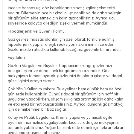
İnce ve hassas uç, göz kapaklarınıza net çizgiler çekmenizi
sağlar. Dilerseniz ince bir çizgi oluşturabilir ya da daha belirgin
bir görünüm elde etmek için kalınlaştırabilirsiniz. Ayrıca, ucu
sayesinde kolayca dilediğiniz şekli vermek mümkündür.
Hipoalerjenik ve Güvenli Formül:
Göz çevresi hassas olanlar için özel olarak formüle edilmiş
hipoalerjenik yapısı, alerjik reaksiyon riskini minimize eder.
Gözlerinizde rahatlıkla kullanabileceğiniz güvenilir bir üründür.
Faydaları:
Gözleri Vurgular ve Büyüler: Cappuccino rengi, gözlerinizi
belirginleştirir ve daha canlı bir görünüm kazandırır. Göz
makyajınızı tamamlayarak, gözlerinizi ön plana çıkarır ve doğal
güzelliğinizi ortaya çıkarır.
Çok Yönlü Kullanım İmkanı: Bu eyeliner hem günlük hem de özel
günlerde kullanılabilir. Gündüz doğal bir görünüm için hafif bir
uygulama yapabilirken, akşam şıklığınızı artırmak için daha kalın
ve etkileyici bir hat oluşturabilirsiniz. Ayrıca, dumanlı göz makyajı
için de mükemmel bir baz sağlar.
Kolay ve Pratik Uygulama: Kremsi yapısı ve yumuşak uç ile
eyeliner'ınızı hızlıca uygulayabilir, kısa sürede göz makyajınızı
tamamlayabilirsiniz. Yoğun bir renk elde etmek için tekrar tekrar
uygulama şansına sahipsiniz.