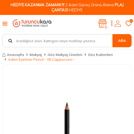
HEDİYE KAZANMA ZAMANI !!!
2 Adet Güneş Ürünü Alana
PLAJ
ÇANTASI
HEDİYE
0
0
ARA
Anasayfa
Makyaj
Göz Makyaj Ürünleri
Göz Kalemleri
Aden Eyeliner Pencil - 05 Cappuccino -