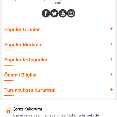
edin.
Müşteri memnuniyetini ön planda tutarak, en kaliteli markaları sizlerle
buluşturuyor ve online alışveriş deneyiminizi en iyi hale getiriyoruz.
Sağlık, güzellik ve iyi yaşam için aradığınız her şey burada!
Siz de kendinizi yenilemek, sağlığınızı desteklemek ve güzelliğinize
Popüler Ürünler
değer katmak için bize katılın!
Popüler Markalar
Popüler Kategoriler
Önemli Bilgiler
Turuncukasa Kurumsal
Hızlı Erişim
Çerez Kullanımı
Kişisel verileriniz, hizmetlerimizin daha iyi bir şekilde