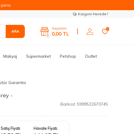
şansı
Kargom Nerede?
Sepetim
0
ARA
0,00
TL
0
Makyaj
Süpermarket
Petshop
Outlet
ütör Garantisi
rey -
Barkod:
5999522670745
Satış Fiyatı
Havale Fiyatı