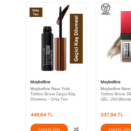
Maybelline
Maybelline
Maybelline New York
Maybelline New
Kaş
Tattoo Brow Geçici Kaş
Tattoo Brow 3
Dövmesi - Orta Ton
GEL- 250 Blond
449,94
TL
337,94
TL
Sepete Ekle
Sepete Ekle