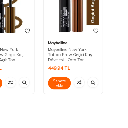
Maybelline
Maybe
 New York
Maybelline New York
Maybe
w Geçici Kaş
Tattoo Brow Geçici Kaş
Tatto
Açık Ton
Dövmesi - Orta Ton
Dövme
L
449,94
TL
449,
Sepete
Sep
Ekle
Ek