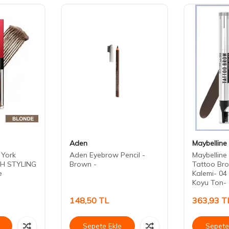
Aden
Maybelline
 York
Aden Eyebrow Pencil -
Maybelline
6H STYLING
Brown -
Tattoo Bro
e
Kalemi- 04
Koyu Ton-
148,50
TL
363,93
T
Sepete Ekle
Sepete