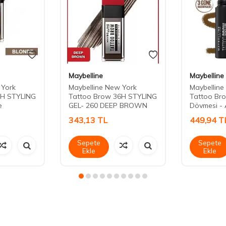
Maybelline
Maybelline
 York
Maybelline New York
Maybelline
6H STYLING
Tattoo Brow 36H STYLING
Tattoo Bro
e
GEL- 260 DEEP BROWN
Dövmesi - 
343,13
TL
449,94
T
Sepete
Sepete
Ekle
Ekle