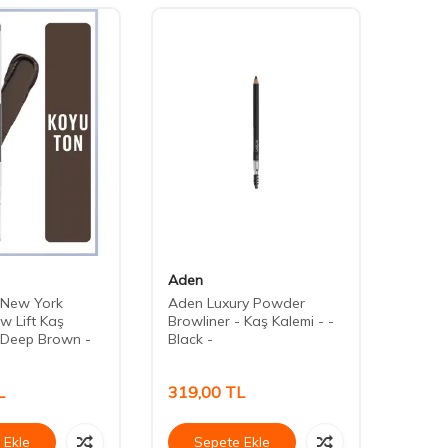
Aden
Avon
 New York
Aden Luxury Powder
Avon 
w Lift Kaş
Browliner - Kaş Kalemi - -
Dark 
 Deep Brown -
Black -
L
319,00
TL
208,
 Ekle
Sepete Ekle
Se