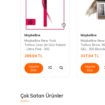
Maybelline
Maybelline
Maybelline New York
Maybelline New
ş
Tattoo Liner Jel Göz Kalemi
Tattoo Brow 3
- Ultra Pink- 302
GEL- 250 Blond
269,94
TL
337,94
TL
Sepete
Sepete
Ekle
Ekle
Çok Satan Ürünler