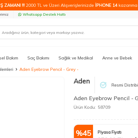
Ş ZAMANI !!!
2000 TL ve Üzeri Alışverişlerinizde
İPHONE 14
kazanma 
rimiz
Whatsapp Destek Hattı
isel Bakım
Saç Bakımı
Sağlık ve Medikal
Anne ve Bebek
lemleri
Aden Eyebrow Pencil - Grey -
Aden
Resmi Distrib
Aden Eyebrow Pencil - G
Ürün Kodu:
58709
%
45
Piyasa Fiyatı