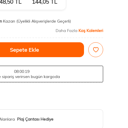
48,50
TL
144,05
TL
n
Kazan
(Üyelikli Alışverişlerde Geçerli)
Daha Fazla
Kaş Kalemleri
Sepete Ekle
08
:00
:17
de sipariş verirsen bugün kargoda
 Alanlara
Plaj Çantası Hediye