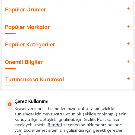
Siz de kendinizi yenilemek, sağlığınızı desteklemek ve güzelliğinize
Popüler Ürünler
değer katmak için bize katılın!
Popüler Markalar
Popüler Kategoriler
Önemli Bilgiler
Turuncukasa Kurumsal
Hızlı Erişim
Çerez Kullanımı
Kişisel verileriniz, hizmetlerimizin daha iyi bir şekilde
Uygulamalarımız
sunulması için mevzuata uygun bir şekilde toplanıp işlenir.
Konuyla ilgili detaylı bilgi almak için Gizlilik Politikamızı
inceleyebilirsiniz.
Reddet
seçeneğine tıklamanız halinde
yalnızca internet sitemizin çalışması için gerekli çerezler
Adres & İletişim