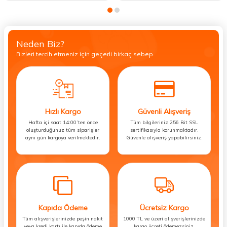
Neden Biz?
Bizleri tercih etmeniz için geçerli birkaç sebep.
Hızlı Kargo
Güvenli Alışveriş
Hafta içi saat 14:00’ten önce
Tüm bilgileriniz 256 Bit SSL
oluşturduğunuz tüm siparişler
sertifikasıyla korunmaktadır.
aynı gün kargoya verilmektedir.
Güvenle alışveriş yapabilirsiniz.
Kapıda Ödeme
Ücretsiz Kargo
Tüm alışverişlerinizde peşin nakit
1000 TL ve üzeri alışverişlerinizde
veya kredi kartı ile kapıda ödeme
kargo ücreti ödemezsiniz.