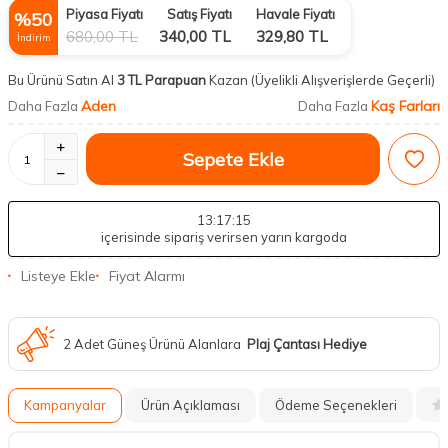
Piyasa Fiyatı
Satış Fiyatı
Havale Fiyatı
%
50
680,00
TL
340,00
TL
329,80
TL
İndirim
Bu Ürünü Satın Al
3 TL Parapuan
Kazan
(Üyelikli Alışverişlerde Geçerli)
Aden
Kaş Farları
Daha Fazla
Daha Fazla
Sepete Ekle
13
:17
:14
içerisinde sipariş verirsen yarın kargoda
Listeye Ekle
Fiyat Alarmı
2 Adet Güneş Ürünü Alanlara
Plaj Çantası Hediye
Kampanyalar
Ürün Açıklaması
Ödeme Seçenekleri