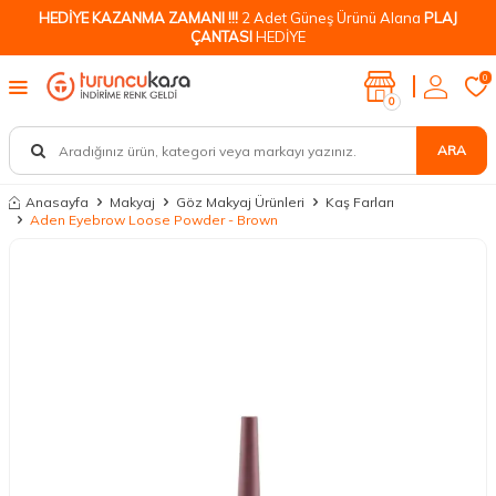
HEDİYE KAZANMA ZAMANI !!!
2 Adet Güneş Ürünü Alana
PLAJ
ÇANTASI
HEDİYE
0
0
ARA
Anasayfa
Makyaj
Göz Makyaj Ürünleri
Kaş Farları
Aden Eyebrow Loose Powder - Brown