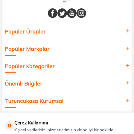
edin.
Müşteri memnuniyetini ön planda tutarak, en kaliteli markaları sizlerle
buluşturuyor ve online alışveriş deneyiminizi en iyi hale getiriyoruz.
Sağlık, güzellik ve iyi yaşam için aradığınız her şey burada!
Siz de kendinizi yenilemek, sağlığınızı desteklemek ve güzelliğinize
Popüler Ürünler
değer katmak için bize katılın!
Popüler Markalar
Popüler Kategoriler
Önemli Bilgiler
Turuncukasa Kurumsal
Hızlı Erişim
Çerez Kullanımı
Kişisel verileriniz, hizmetlerimizin daha iyi bir şekilde