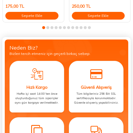
175,00
TL
250,00
TL
Sepete Ekle
Sepete Ekle
Neden Biz?
Bizleri tercih etmeniz için geçerli birkaç sebep.
Hızlı Kargo
Güvenli Alışveriş
Hafta içi saat 14:00’ten önce
Tüm bilgileriniz 256 Bit SSL
oluşturduğunuz tüm siparişler
sertifikasıyla korunmaktadır.
aynı gün kargoya verilmektedir.
Güvenle alışveriş yapabilirsiniz.