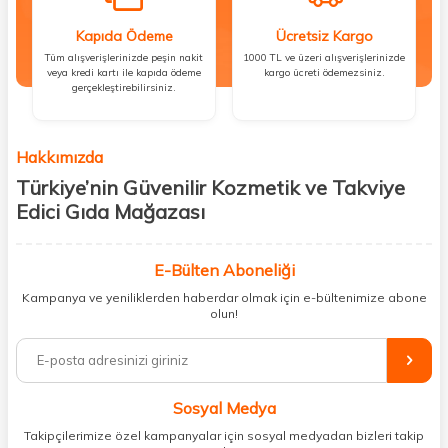
Kapıda Ödeme
Ücretsiz Kargo
Tüm alışverişlerinizde peşin nakit
1000 TL ve üzeri alışverişlerinizde
veya kredi kartı ile kapıda ödeme
kargo ücreti ödemezsiniz.
gerçekleştirebilirsiniz.
Hakkımızda
Türkiye’nin Güvenilir Kozmetik ve Takviye
Edici Gıda Mağazası
Güzellik, sağlık ve iyi hissetmek herkesin hakkı! Biz de bu vizyonla, hem
kişisel bakım hem de takviye edici gıda ürünlerini sizlerle
E-Bülten Aboneliği
buluşturuyoruz. Artık mağaza mağaza dolaşmanıza gerek yok;
Kampanya ve yeniliklerden haberdar olmak için e-bültenimize abone
ihtiyacınız olan her şeyi tek bir çatı altında topluyor ve kapınıza kadar
olun!
güvenle ulaştırıyoruz.
%100 orijinal kozmetik ve sağlık ürünleriyle güzelliğinizi tamamlayabilir,
vücudunuzu desteklemek için güvenilir takviye edici gıdalara
ulaşabilirsiniz. Cilt bakımından saç bakımına, makyajdan vitamin ve
Sosyal Medya
minerallere kadar binlerce ürünü uygun fiyat ve hızlı kargo avantajıyla
sunuyoruz.
Takipçilerimize özel kampanyalar için sosyal medyadan bizleri takip