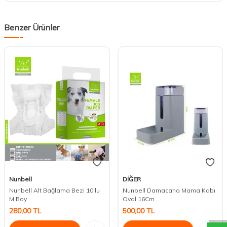
Benzer Ürünler
Nunbell
DİĞER
Nunbell Alt Bağlama Bezi 10'lu
Nunbell Damacana Mama Kabı
DESTEK
M Boy
Oval 16Cm
280,00
TL
500,00
TL