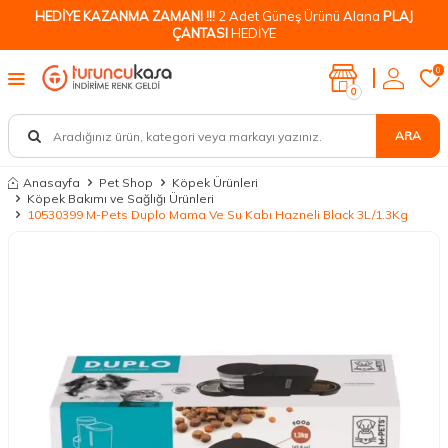
HEDİYE KAZANMA ZAMANI !!!
2 Adet Güneş Ürünü Alana
PLAJ
ÇANTASI
HEDİYE
0
0
ARA
Anasayfa
Pet Shop
Köpek Ürünleri
Köpek Bakımı ve Sağlığı Ürünleri
10530399 M-Pets Duplo Mama Ve Su Kabı Hazneli Black 3L/1.3Kg