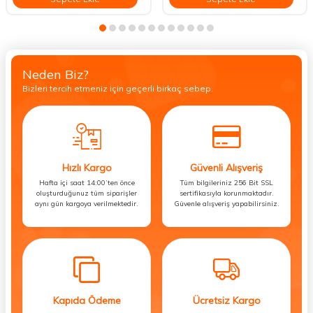
Neden Biz?
Bizleri tercih etmeniz için geçerli birkaç sebep.
Hızlı Kargo
Güvenli Alışveriş
Hafta içi saat 14:00’ten önce
Tüm bilgileriniz 256 Bit SSL
oluşturduğunuz tüm siparişler
sertifikasıyla korunmaktadır.
aynı gün kargoya verilmektedir.
Güvenle alışveriş yapabilirsiniz.
Kapıda Ödeme
Ücretsiz Kargo