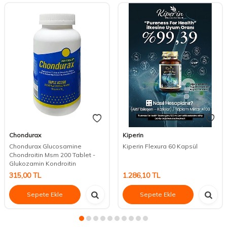
Chondurax
Kiperin
Chondurax Glucosamine
Kiperin Flexura 60 Kapsül
Chondroitin Msm 200 Tablet -
Glukozamin Kondroitin
315,00
TL
1.286,10
TL
Sepete Ekle
Sepete Ekle