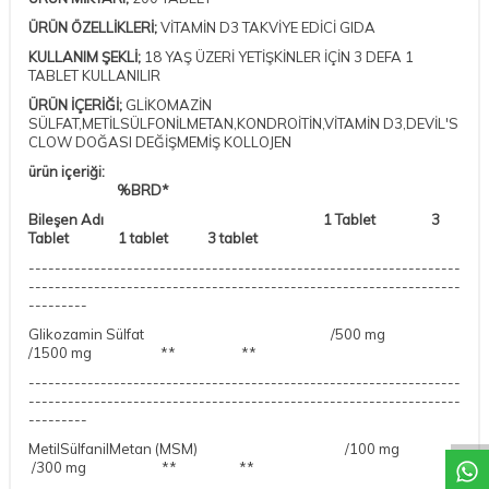
ÜRÜN ÖZELLİKLERİ;
VİTAMİN D3 TAKVİYE EDİCİ GIDA
KULLANIM ŞEKLİ;
18 YAŞ ÜZERİ YETİŞKİNLER İÇİN 3 DEFA 1
TABLET KULLANILIR
ÜRÜN İÇERİĞİ;
GLİKOMAZİN
SÜLFAT,METİLSÜLFONİLMETAN,KONDROİTİN,VİTAMİN D3,DEVİL'S
CLOW DOĞASI DEĞİŞMEMİŞ KOLLOJEN
ürün içeriği:
%BRD*
Bileşen Adı 1 Tablet 3
Tablet 1 tablet 3 tablet
------------------------------------------------------------------
------------------------------------------------------------------
---------
Glikozamin Sülfat /500 mg
/1500 mg ** **
------------------------------------------------------------------
DESTEK
------------------------------------------------------------------
---------
MetilSülfanilMetan (MSM) /100 mg
/300 mg ** **