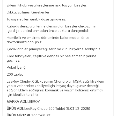
Eklem iltihabı veya kireçlenme riski taşıyan bireyler.
Dikkat Edilmesi Gerekenler
Tavsiye edilen günlük dozu aşmayınız.
Kabuklu deniz ürünlerine alerjisi olan bireyler glukozamin
içerdiğinden kullanmadan önce doktora danışmalıdır.
Hamilelik ve emzirme döneminde kullanmadan önce
doktorunuza danışınız.
Çocukların erişemeyeceği serin ve kuru bir yerde saklayınız.
Gıda takviyeleri, çeşitli ve dengeli bir beslenmenin yerine
geçmez.
Paket İçeriği
200 tablet
LeeRoy Chudo-X Glukozamin Chondroitin MSM, sağlıklı eklem
yapısı ve hareket kabiliyeti için ihtiyaç duyduğunuz desteği
sağlar. Eklem sağlığınızı korumak ve yaşam kalitenizi artırmak
için ideal bir tercihtir.
MARKA ADI;
LEEROY
ÜRÜN ADI;
LeeRoy Chudo 200 Tablet (S.K.T 12-2025)
ÜRÜN MİKTARI;
200 TABLET