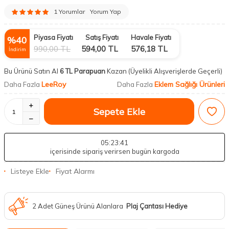
1 Yorumlar
Yorum Yap
Piyasa Fiyatı
Satış Fiyatı
Havale Fiyatı
%
40
990,00
TL
594,00
TL
576,18
TL
İndirim
Bu Ürünü Satın Al
6 TL Parapuan
Kazan
(Üyelikli Alışverişlerde Geçerli)
LeeRoy
Eklem Sağlığı Ürünleri
Daha Fazla
Daha Fazla
Sepete Ekle
05
:23
:41
içerisinde sipariş verirsen bugün kargoda
Listeye Ekle
Fiyat Alarmı
2 Adet Güneş Ürünü Alanlara
Plaj Çantası Hediye