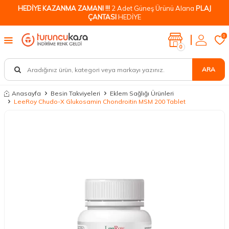
HEDİYE KAZANMA ZAMANI !!!
2 Adet Güneş Ürünü Alana
PLAJ
ÇANTASI
HEDİYE
0
0
ARA
Anasayfa
Besin Takviyeleri
Eklem Sağlığı Ürünleri
LeeRoy Chudo-X Glukosamin Chondroitin MSM 200 Tablet