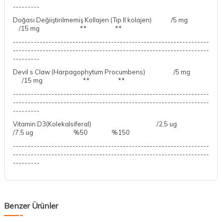
---------
Doğası Değiiştirilmemiş Kollajen (Tıp II kolajen) /5 mg
/15 mg ** **
------------------------------------------------------------------
------------------------------------------------------------------
---------
Devil s Claw (Harpagophytum Procumbens) /5 mg
/15 mg ** **
------------------------------------------------------------------
------------------------------------------------------------------
---------
Vitamin D3(Kolekalsiferal) /2,5 ug
/7,5 ug %50 %150
------------------------------------------------------------------
------------------------------------------------------------------
---------
Benzer Ürünler