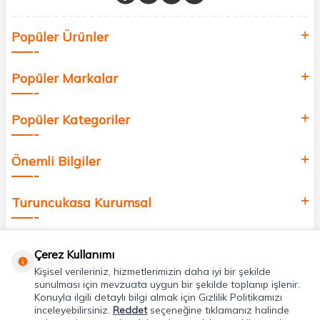
Sağlık, güzellik ve iyi yaşam için aradığınız her şey burada!
Siz de kendinizi yenilemek, sağlığınızı desteklemek ve güzelliğinize
Popüler Ürünler
değer katmak için bize katılın!
Popüler Markalar
Popüler Kategoriler
Önemli Bilgiler
Turuncukasa Kurumsal
Hızlı Erişim
Çerez Kullanımı
Kişisel verileriniz, hizmetlerimizin daha iyi bir şekilde
Uygulamalarımız
sunulması için mevzuata uygun bir şekilde toplanıp işlenir.
Konuyla ilgili detaylı bilgi almak için Gizlilik Politikamızı
inceleyebilirsiniz.
Reddet
seçeneğine tıklamanız halinde