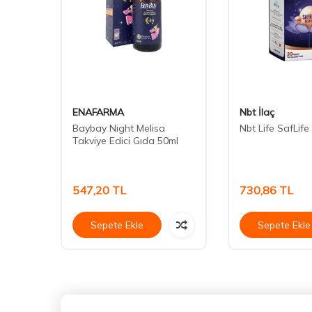
ENAFARMA
Nbt İlaç
a
Baybay Night Melisa
Nbt Life SafLife
ye
Takviye Edici Gıda 50ml
547,20
TL
730,86
TL
Sepete Ekle
Sepete Ekle