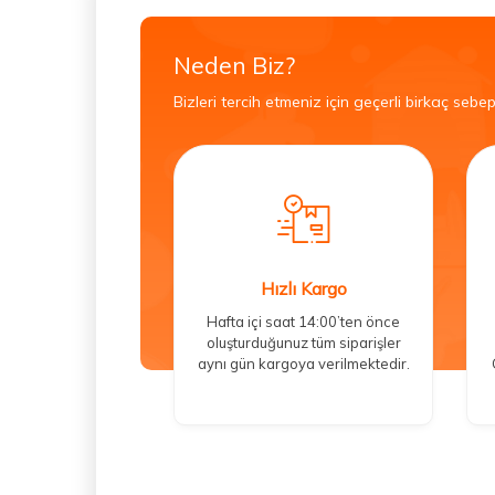
Neden Biz?
Bizleri tercih etmeniz için geçerli birkaç sebep
Hızlı Kargo
Hafta içi saat 14:00’ten önce
oluşturduğunuz tüm siparişler
aynı gün kargoya verilmektedir.