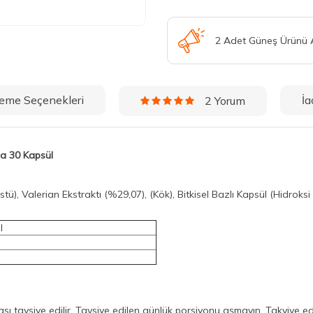
2 Adet Güneş Ürünü
eme Seçenekleri
İa
2 Yorum
da 30 Kapsül
ü), Valerian Ekstraktı (%29,07), (Kök), Bitkisel Bazlı Kapsül (Hidroksi
l
ası tavsiye edilir. Tavsiye edilen günlük porsiyonu aşmayın. Takviye 