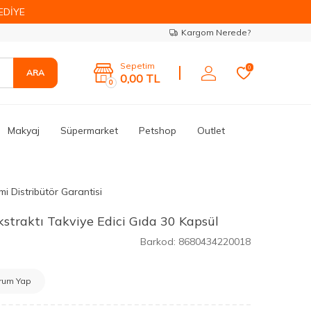
EDİYE
Kargom Nerede?
Sepetim
0
ARA
0,00
TL
0
Makyaj
Süpermarket
Petshop
Outlet
i Distribütör Garantisi
kstraktı Takviye Edici Gıda 30 Kapsül
Barkod:
8680434220018
rum Yap