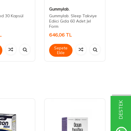
Gummylab.
Crono
d 30 Kapsül
Gummylab. Sleep Takviye
Crono
Ediici Gıda 60 Adet Jel
Sooth
Form
L
646,06
TL
1.23
Sepete
Sep
Ekle
Ek
DESTEK