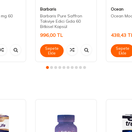
Barbaris
Ocean
 mg 60
Barbaris Pure Saffron
Ocean Moo
Takviye Edici Gıda 60
Bitkisel Kapsül
996,00
TL
438,43
T
Sepete
Sepete
Ekle
Ekle