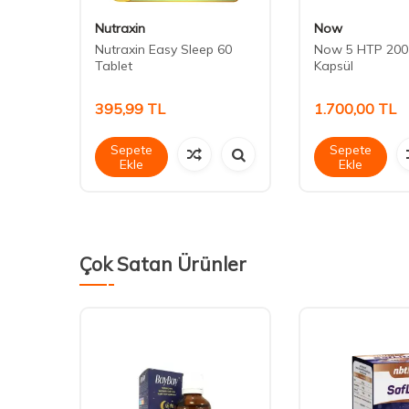
Nutraxin
Now
apsül
Nutraxin Easy Sleep 60
Now 5 HTP 200
Tablet
Kapsül
395,99
TL
1.700,00
TL
Sepete
Sepete
Ekle
Ekle
Çok Satan Ürünler