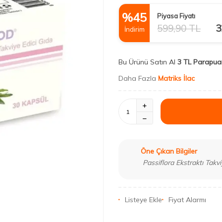
%
45
Piyasa Fiyatı
599,90
TL
3
İndirim
Bu Ürünü Satın Al
3 TL Parapua
Daha Fazla
Matriks İlac
Öne Çıkan Bilgiler
Passiflora Ekstraktı Takvi
Listeye Ekle
Fiyat Alarmı