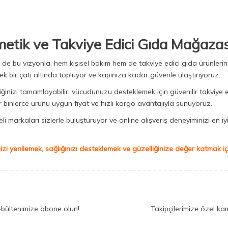
metik ve Takviye Edici Gıda Mağazas
Biz de bu vizyonla, hem kişisel bakım hem de takviye edici gıda ürünler
ek bir çatı altında topluyor ve kapınıza kadar güvenle ulaştırıyoruz.
iğinizi tamamlayabilir, vücudunuzu desteklemek için güvenilir takviye e
binlerce ürünü uygun fiyat ve hızlı kargo avantajıyla sunuyoruz.
 markaları sizlerle buluşturuyor ve online alışveriş deneyiminizi en iyi 
izi yenilemek, sağlığınızı desteklemek ve güzelliğinize değer katmak için
-bültenimize abone olun!
Takipçilerimize özel ka