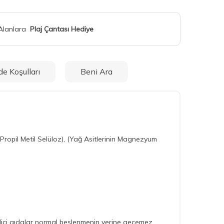
 Alanlara
Plaj Çantası Hediye
de Koşulları
Beni Ara
 Propil Metil Selüloz), (Yağ Asitlerinin Magnezyum
edici gıdalar normal beslenmenin yerine geçemez.