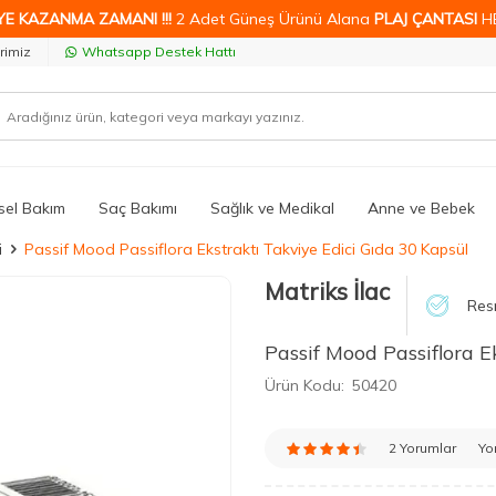
YE KAZANMA ZAMANI !!!
2 Adet Güneş Ürünü Alana
PLAJ ÇANTASI
H
rimiz
Whatsapp Destek Hattı
isel Bakım
Saç Bakımı
Sağlık ve Medikal
Anne ve Bebek
i
Passif Mood Passiflora Ekstraktı Takviye Edici Gıda 30 Kapsül
Matriks İlac
Resm
Passif Mood Passiflora E
Ürün Kodu:
50420
2 Yorumlar
Yo