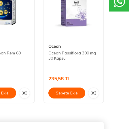
Ocean
Abdi 
reon Rem 60
Ocean Passiflora 300 mg
Moodi
30 Kapsül
L
235,58
TL
561,
 Ekle
Sepete Ekle
Se