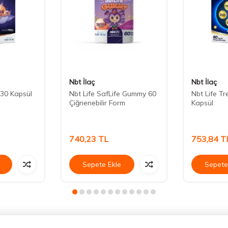
Nbt İlaç
Nbt İlaç
 30 Kapsül
Nbt Life SafLife Gummy 60
Nbt Life T
Çiğnenebilir Form
Kapsül
740,23
TL
753,84
T
Sepete Ekle
Sepete