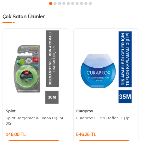
Çok Satan Ürünler
Splat
Curaprox
Splat Bergamot & Limon Diş İpi
Curaprox DF 820 Teflon Diş İpi
30m
146,00
TL
546,25
TL