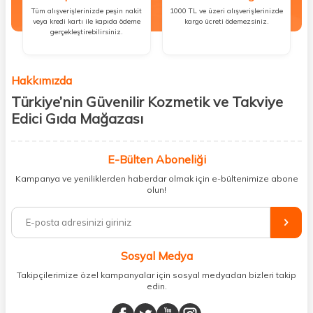
Tüm alışverişlerinizde peşin nakit
1000 TL ve üzeri alışverişlerinizde
veya kredi kartı ile kapıda ödeme
kargo ücreti ödemezsiniz.
gerçekleştirebilirsiniz.
Hakkımızda
Türkiye’nin Güvenilir Kozmetik ve Takviye
Edici Gıda Mağazası
Güzellik, sağlık ve iyi hissetmek herkesin hakkı! Biz de bu vizyonla, hem
kişisel bakım hem de takviye edici gıda ürünlerini sizlerle
E-Bülten Aboneliği
buluşturuyoruz. Artık mağaza mağaza dolaşmanıza gerek yok;
Kampanya ve yeniliklerden haberdar olmak için e-bültenimize abone
ihtiyacınız olan her şeyi tek bir çatı altında topluyor ve kapınıza kadar
olun!
güvenle ulaştırıyoruz.
%100 orijinal kozmetik ve sağlık ürünleriyle güzelliğinizi tamamlayabilir,
vücudunuzu desteklemek için güvenilir takviye edici gıdalara
ulaşabilirsiniz. Cilt bakımından saç bakımına, makyajdan vitamin ve
Sosyal Medya
minerallere kadar binlerce ürünü uygun fiyat ve hızlı kargo avantajıyla
sunuyoruz.
Takipçilerimize özel kampanyalar için sosyal medyadan bizleri takip
edin.
Müşteri memnuniyetini ön planda tutarak, en kaliteli markaları sizlerle
buluşturuyor ve online alışveriş deneyiminizi en iyi hale getiriyoruz.