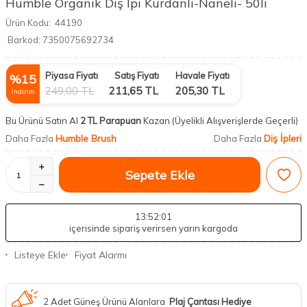
Humble Organik Diş İpi Kürdanlı-Naneli- 50li
Ürün Kodu:
44190
Barkod:
7350075692734
Piyasa Fiyatı
Satış Fiyatı
Havale Fiyatı
%
15
249,00
TL
211,65
TL
205,30
TL
İndirim
Bu Ürünü Satın Al
2 TL Parapuan
Kazan
(Üyelikli Alışverişlerde Geçerli)
Humble Brush
Diş İpleri
Daha Fazla
Daha Fazla
Sepete Ekle
13
:52
:00
içerisinde sipariş verirsen yarın kargoda
Listeye Ekle
Fiyat Alarmı
2 Adet Güneş Ürünü Alanlara
Plaj Çantası Hediye