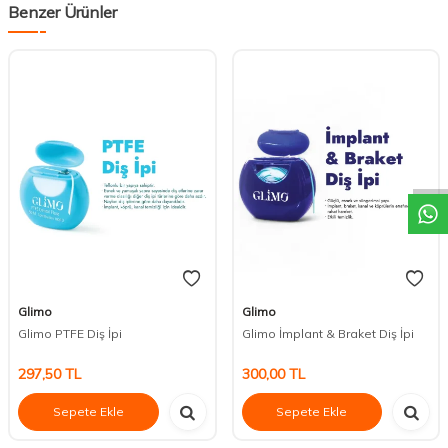
Benzer Ürünler
DESTEK
Glimo
Glimo
Glimo PTFE Diş İpi
Glimo İmplant & Braket Diş İpi
297,50
TL
300,00
TL
Sepete Ekle
Sepete Ekle