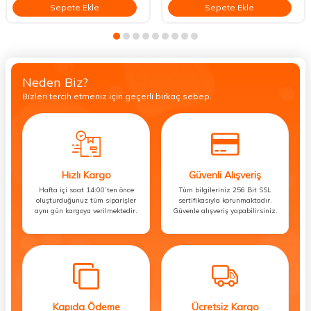
Sepete Ekle
Sepete Ekle
Neden Biz?
Bizleri tercih etmeniz için geçerli birkaç sebep.
Hızlı Kargo
Güvenli Alışveriş
Hafta içi saat 14:00’ten önce
Tüm bilgileriniz 256 Bit SSL
oluşturduğunuz tüm siparişler
sertifikasıyla korunmaktadır.
aynı gün kargoya verilmektedir.
Güvenle alışveriş yapabilirsiniz.
Kapıda Ödeme
Ücretsiz Kargo