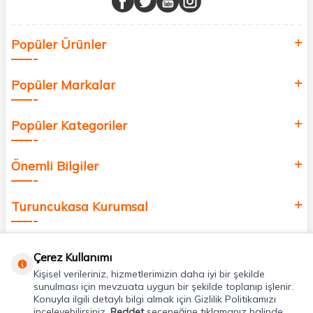
Sağlık, güzellik ve iyi yaşam için aradığınız her şey burada!
Siz de kendinizi yenilemek, sağlığınızı desteklemek ve güzelliğinize
Popüler Ürünler
değer katmak için bize katılın!
Popüler Markalar
Popüler Kategoriler
Önemli Bilgiler
Turuncukasa Kurumsal
Hızlı Erişim
Çerez Kullanımı
Kişisel verileriniz, hizmetlerimizin daha iyi bir şekilde
Uygulamalarımız
sunulması için mevzuata uygun bir şekilde toplanıp işlenir.
Konuyla ilgili detaylı bilgi almak için Gizlilik Politikamızı
inceleyebilirsiniz.
Reddet
seçeneğine tıklamanız halinde