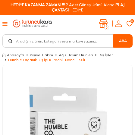
HEDİYE KAZANMA ZAMANI !!!
2 Adet Güneş Ürünü Alana
PLAJ
ÇANTASI
HEDİYE
0
0
ARA
Anasayfa
Kişisel Bakım
Ağız Bakım Ürünleri
Diş İpleri
Humble Organik Diş İpi Kürdanlı-Naneli- 50li