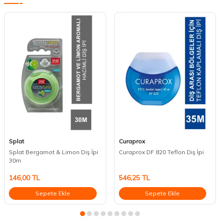
Splat
Curaprox
Splat Bergamot & Limon Diş İpi
Curaprox DF 820 Teflon Diş İpi
30m
146,00
TL
546,25
TL
Sepete Ekle
Sepete Ekle