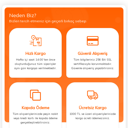
Neden Biz?
Bizleri tercih etmeniz için geçerli birkaç sebep.
Hızlı Kargo
Güvenli Alışveriş
Hafta içi saat 14:00’ten önce
Tüm bilgileriniz 256 Bit SSL
oluşturduğunuz tüm siparişler
sertifikasıyla korunmaktadır.
aynı gün kargoya verilmektedir.
Güvenle alışveriş yapabilirsiniz.
Kapıda Ödeme
Ücretsiz Kargo
Tüm alışverişlerinizde peşin nakit
1000 TL ve üzeri alışverişlerinizde
veya kredi kartı ile kapıda ödeme
kargo ücreti ödemezsiniz.
gerçekleştirebilirsiniz.