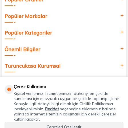
Popüler Markalar
Popüler Kategoriler
Önemli Bilgiler
Turuncukasa Kurumsal
Hızlı Erişim
Çerez Kullanımı
Kişisel verileriniz, hizmetlerimizin daha iyi bir şekilde
Uygulamalarımız
sunulması için mevzuata uygun bir şekilde toplanıp işlenir.
Konuyla ilgili detaylı bilgi almak için Gizlilik Politikamızı
inceleyebilirsiniz.
Reddet
seçeneğine tıklamanız halinde
yalnızca internet sitemizin çalışması için gerekli çerezler
Adres & İletişim
kullanılacaktır.
Çerezleri Özelleştir