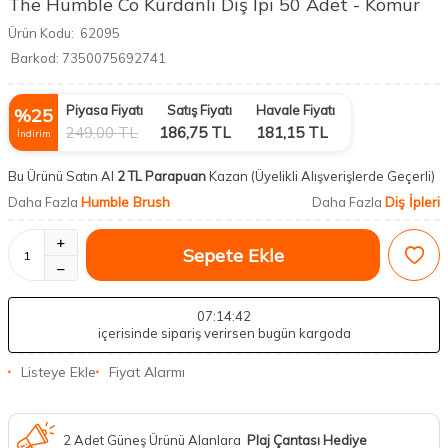
The Humble Co Kürdanlı Diş İpi 50 Adet - Kömür
Ürün Kodu:
62095
Barkod:
7350075692741
Piyasa Fiyatı
Satış Fiyatı
Havale Fiyatı
%
25
249,00
TL
186,75
TL
181,15
TL
İndirim
Bu Ürünü Satın Al
2 TL Parapuan
Kazan
(Üyelikli Alışverişlerde Geçerli)
Humble Brush
Diş İpleri
Daha Fazla
Daha Fazla
Sepete Ekle
07
:14
:41
içerisinde sipariş verirsen bugün kargoda
Listeye Ekle
Fiyat Alarmı
2 Adet Güneş Ürünü Alanlara
Plaj Çantası Hediye