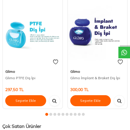
DESTEK
Glimo
Glimo
Glimo PTFE Diş İpi
Glimo İmplant & Braket Diş İpi
297,50
TL
300,00
TL
Sepete Ekle
Sepete Ekle
Çok Satan Ürünler