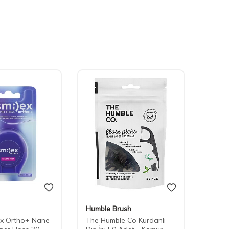
Humble Brush
Humbl
ex Ortho+ Nane
The Humble Co Kürdanlı
The H