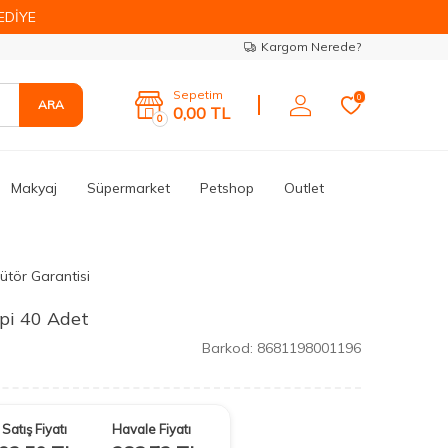
EDİYE
Kargom Nerede?
Sepetim
0
ARA
0,00
TL
0
Makyaj
Süpermarket
Petshop
Outlet
bütör Garantisi
İpi 40 Adet
Barkod:
8681198001196
Satış Fiyatı
Havale Fiyatı