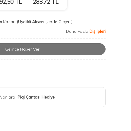
92,50
TL
283,72
TL
n
Kazan
(Üyelikli Alışverişlerde Geçerli)
Daha Fazla
Diş İpleri
Gelince Haber Ver
 Alanlara
Plaj Çantası Hediye