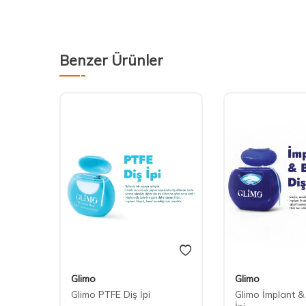
Benzer Ürünler
Glimo
Glimo
pi
Glimo PTFE Diş İpi
Glimo İmplant &