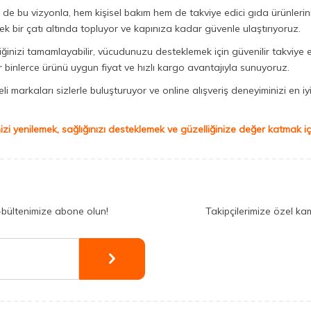
Biz de bu vizyonla, hem kişisel bakım hem de takviye edici gıda ürünler
ek bir çatı altında topluyor ve kapınıza kadar güvenle ulaştırıyoruz.
iğinizi tamamlayabilir, vücudunuzu desteklemek için güvenilir takviye e
binlerce ürünü uygun fiyat ve hızlı kargo avantajıyla sunuyoruz.
 markaları sizlerle buluşturuyor ve online alışveriş deneyiminizi en iyi 
izi yenilemek, sağlığınızı desteklemek ve güzelliğinize değer katmak için
-bültenimize abone olun!
Takipçilerimize özel ka