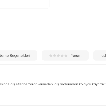
deme Seçenekleri
İad
Yorum
esinde diş etlerine zarar vermeden, diş aralarından kolayca kayarak t