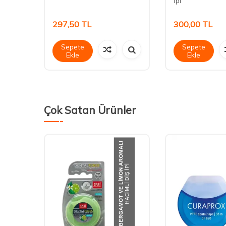
İpi
297,50
TL
300,00
TL
Sepete
Sepete
Ekle
Ekle
Çok Satan Ürünler