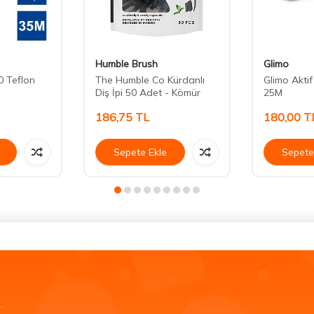
Humble Brush
Glimo
0 Teflon
The Humble Co Kürdanlı
Glimo Aktif
Diş İpi 50 Adet - Kömür
25M
186,75
TL
180,00
T
Sepete Ekle
Sepete
.