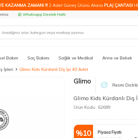
YE KAZANMA ZAMANI !!!
2 Adet Güneş Ürünü Alana
PLAJ ÇANTASI
H
rimiz
Whatsapp Destek Hattı
isel Bakım
Saç Bakımı
Sağlık ve Medikal
Anne ve Bebek
ş İpleri
Glimo Kids Kürdanlı Diş İpi 40 Adet
Glimo
Resmi Distri
Glimo Kids Kürdanlı Diş 
Ürün Kodu:
62689
%
10
Piyasa Fiyatı