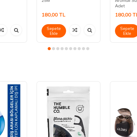
25M
Aromalı Su
Adet
180,00
TL
180,00
T
Sepete
Sepete
Ekle
Ekle