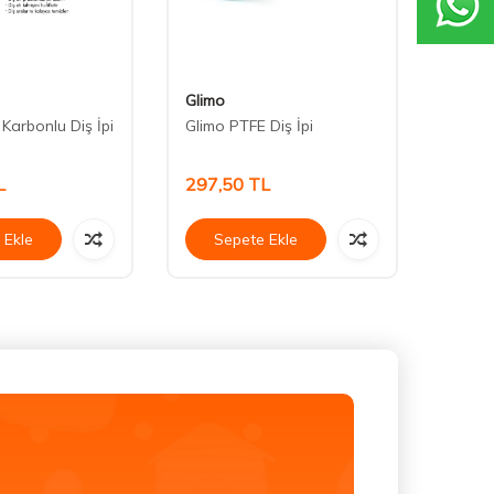
Glimo
Humbl
 Karbonlu Diş İpi
Glimo PTFE Diş İpi
Humbl
Kürdan
L
297,50
TL
211,
 Ekle
Sepete Ekle
Se