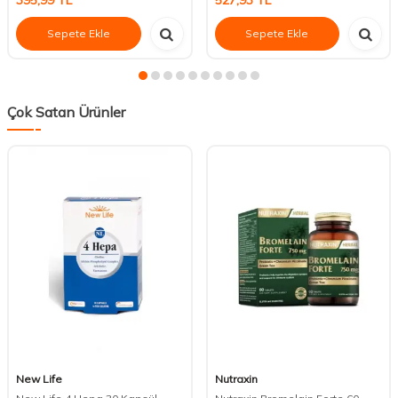
395,99
TL
527,93
TL
Sepete Ekle
Sepete Ekle
Çok Satan Ürünler
New Life
Nutraxin