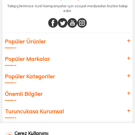
sunuyoruz.
Takipçilerimize özel kampanyalar için sosyal medyadan bizleri takip
edin.
Müşteri memnuniyetini ön planda tutarak, en kaliteli markaları sizlerle
buluşturuyor ve online alışveriş deneyiminizi en iyi hale getiriyoruz.
Sağlık, güzellik ve iyi yaşam için aradığınız her şey burada!
Siz de kendinizi yenilemek, sağlığınızı desteklemek ve güzelliğinize
Popüler Ürünler
değer katmak için bize katılın!
Popüler Markalar
Popüler Kategoriler
Önemli Bilgiler
Turuncukasa Kurumsal
Hızlı Erişim
Çerez Kullanımı