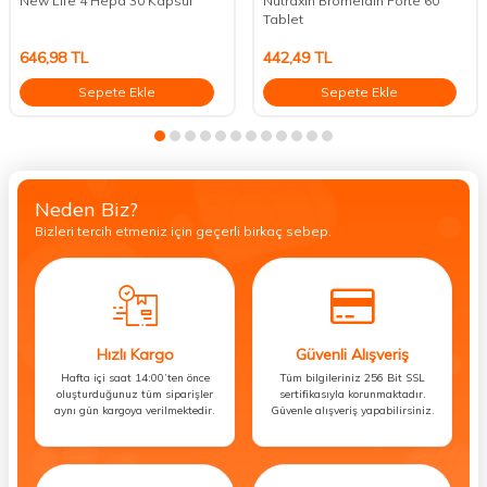
New Life 4 Hepa 30 Kapsül
Nutraxin Bromelain Forte 60
Tablet
646,98
TL
442,49
TL
Sepete Ekle
Sepete Ekle
Neden Biz?
Bizleri tercih etmeniz için geçerli birkaç sebep.
Hızlı Kargo
Güvenli Alışveriş
Hafta içi saat 14:00’ten önce
Tüm bilgileriniz 256 Bit SSL
oluşturduğunuz tüm siparişler
sertifikasıyla korunmaktadır.
aynı gün kargoya verilmektedir.
Güvenle alışveriş yapabilirsiniz.