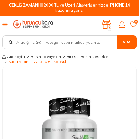
ÇEKLİŞ ZAMANI !!!
2000 TL ve Üzeri Alışverişlerinizde
İPHONE 14
kazanma şansı
0
0
ARA
Anasayfa
Besin Takviyeleri
Bitkisel Besin Destekleri
Suda Vitamin WaterX 60 Kapsül