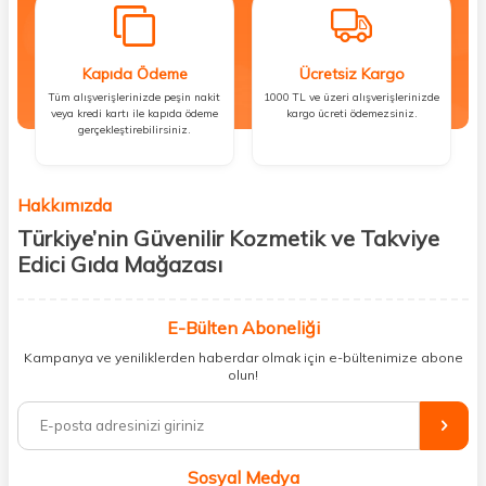
Kapıda Ödeme
Ücretsiz Kargo
Tüm alışverişlerinizde peşin nakit
1000 TL ve üzeri alışverişlerinizde
veya kredi kartı ile kapıda ödeme
kargo ücreti ödemezsiniz.
gerçekleştirebilirsiniz.
Hakkımızda
Türkiye’nin Güvenilir Kozmetik ve Takviye
Edici Gıda Mağazası
Güzellik, sağlık ve iyi hissetmek herkesin hakkı! Biz de bu vizyonla, hem
kişisel bakım hem de takviye edici gıda ürünlerini sizlerle
E-Bülten Aboneliği
buluşturuyoruz. Artık mağaza mağaza dolaşmanıza gerek yok;
Kampanya ve yeniliklerden haberdar olmak için e-bültenimize abone
ihtiyacınız olan her şeyi tek bir çatı altında topluyor ve kapınıza kadar
olun!
güvenle ulaştırıyoruz.
%100 orijinal kozmetik ve sağlık ürünleriyle güzelliğinizi tamamlayabilir,
vücudunuzu desteklemek için güvenilir takviye edici gıdalara
ulaşabilirsiniz. Cilt bakımından saç bakımına, makyajdan vitamin ve
Sosyal Medya
minerallere kadar binlerce ürünü uygun fiyat ve hızlı kargo avantajıyla