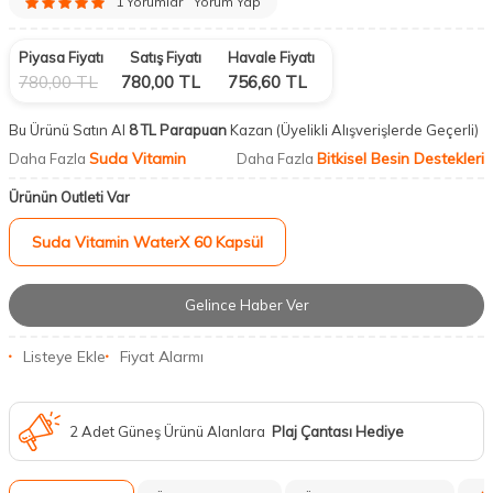
1 Yorumlar
Yorum Yap
Piyasa Fiyatı
Satış Fiyatı
Havale Fiyatı
780,00
TL
780,00
TL
756,60
TL
Bu Ürünü Satın Al
8 TL Parapuan
Kazan
(Üyelikli Alışverişlerde Geçerli)
Suda Vitamin
Bitkisel Besin Destekleri
Daha Fazla
Daha Fazla
Ürünün Outleti Var
Suda Vitamin WaterX 60 Kapsül
Gelince Haber Ver
Listeye Ekle
Fiyat Alarmı
2 Adet Güneş Ürünü Alanlara
Plaj Çantası Hediye