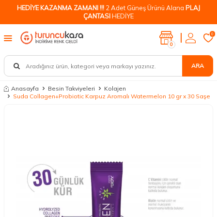
HEDİYE KAZANMA ZAMANI !!!
2 Adet Güneş Ürünü Alana
PLAJ
ÇANTASI
HEDİYE
0
0
ARA
Anasayfa
Besin Takviyeleri
Kolajen
Suda Collagen+Probiotic Karpuz Aromalı Watermelon 10 gr x 30 Saşe