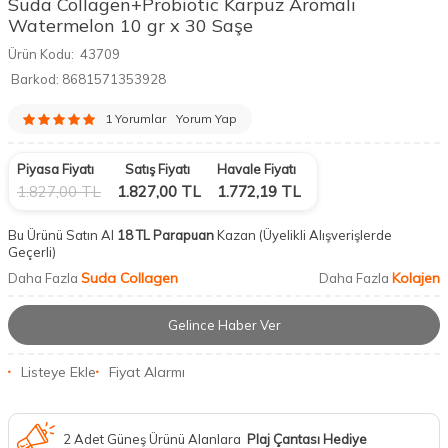
Suda Collagen+Probiotic Karpuz Aromalı
Watermelon 10 gr x 30 Saşe
Ürün Kodu:
43709
Barkod:
8681571353928
1 Yorumlar
Yorum Yap
Piyasa Fiyatı
Satış Fiyatı
Havale Fiyatı
1.827,00
TL
1.827,00
TL
1.772,19
TL
Bu Ürünü Satın Al
18 TL Parapuan
Kazan
(Üyelikli Alışverişlerde
Geçerli)
Suda Collagen
Kolajen
Daha Fazla
Daha Fazla
Gelince Haber Ver
Listeye Ekle
Fiyat Alarmı
2 Adet Güneş Ürünü Alanlara
Plaj Çantası Hediye