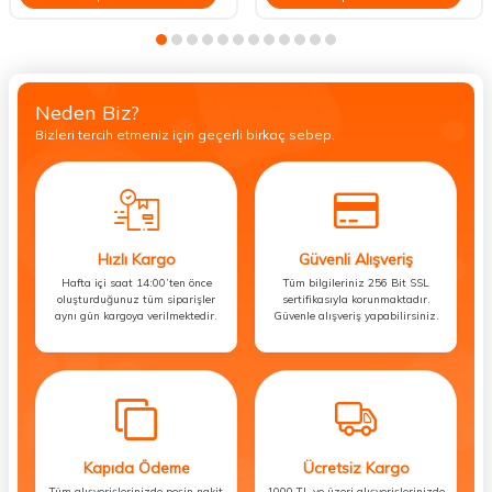
Neden Biz?
Bizleri tercih etmeniz için geçerli birkaç sebep.
Hızlı Kargo
Güvenli Alışveriş
Hafta içi saat 14:00’ten önce
Tüm bilgileriniz 256 Bit SSL
oluşturduğunuz tüm siparişler
sertifikasıyla korunmaktadır.
aynı gün kargoya verilmektedir.
Güvenle alışveriş yapabilirsiniz.
Kapıda Ödeme
Ücretsiz Kargo
Tüm alışverişlerinizde peşin nakit
1000 TL ve üzeri alışverişlerinizde