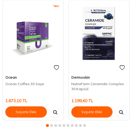
Yeni
Ocean
Dermoskin
Ocean Colflex 30 Saşe
NutraFarm Ceramide Complex
30 Kapsül
1.673,10
TL
1.199,40
TL
Sepete Ekle
Sepete Ekle