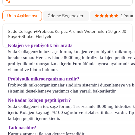
1 Yoru
Ürün Açıklaması
Ödeme Seçenekleri
Suda Collagen+Probiotic Karpuz Aromalı Watermelon 10 gr x 30
Saşe + Shaker Hediyeli
Kolajen ve probiyotik bir arada
Suda Collagen
in toz saşe formu, kolajen ve probiyotik mikroorga
®’
beraber sunar. Her servisinde 8000 mg hidrolize kolajen peptiti ve 
probiyotik mikroorganizma içerir. Formülünde ayrıca hyaluronik asi
vitamini ve biotin bulunur.
Probiyotik mikroorganizma nedir?
Probiyotik mikroorganizmalar sindirim sistemini düzenlemeye ve ba
sistemini desteklemeye yardımcı olan yararlı bakterilerdir.
Ne kadar kolajen peptit içerir?
Suda Collagen
in toz saşe formu, 1 servisinde 8000 mg hidrolize k
®’
içerir. Kolajen kaynağı %100 sığırdır ve Helal sertifikası vardır. Tip
kolajen peptiti içermektedir.
Tadı nasıldır?
Karpuz aroması ile son derece lezzetlidir.