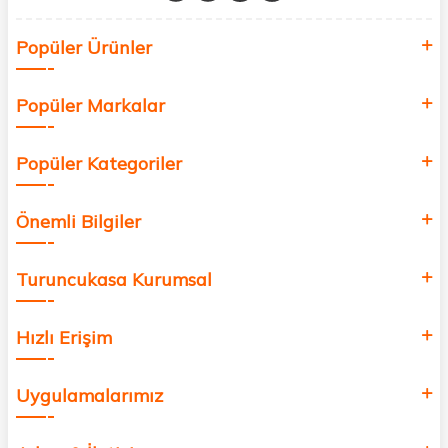
Siz de kendinizi yenilemek, sağlığınızı desteklemek ve güzelliğinize
Popüler Ürünler
değer katmak için bize katılın!
Popüler Markalar
Popüler Kategoriler
Önemli Bilgiler
Turuncukasa Kurumsal
Hızlı Erişim
Uygulamalarımız