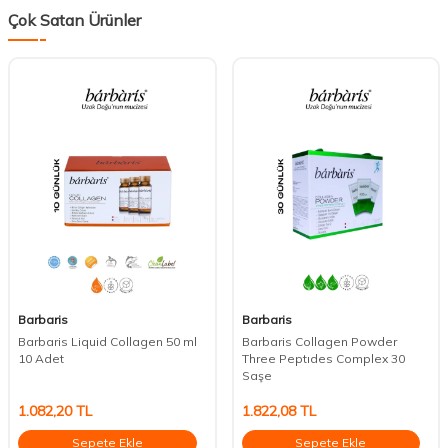
Çok Satan Ürünler
Barbaris
Barbaris
Barbaris Liquid Collagen 50 ml
Barbaris Collagen Powder
10 Adet
Three Peptıdes Complex 30
Saşe
1.082,20
TL
1.822,08
TL
Sepete Ekle
Sepete Ekle