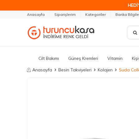
HEDİ
Anasayfa
Siparişlerim
Kategoriler
Banka Bilgile
Cilt Bakımı
Güneş Kremleri
Vitamin
Kiş
Anasayfa
Besin Takviyeleri
Kolajen
Suda Coll