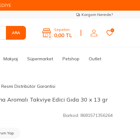
EDİYE
Kargom Nerede?
Sepetim
0
ARA
0,00
TL
0
Makyaj
Süpermarket
Petshop
Outlet
Resmi Distribütör Garantisi
a Aromalı Takviye Edici Gıda 30 x 13 gr
Barkod:
8681571356264
rum Yap