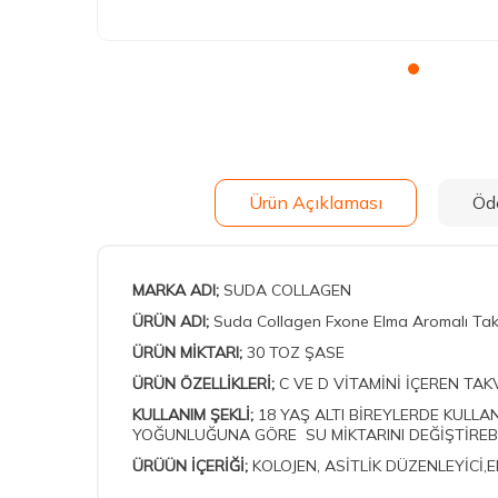
Ürün Açıklaması
Öd
MARKA ADI;
SUDA COLLAGEN
ÜRÜN ADI;
Suda Collagen Fxone Elma Aromalı Takv
ÜRÜN MİKTARI;
30 TOZ ŞASE
ÜRÜN ÖZELLİKLERİ;
C VE D VİTAMİNİ İÇEREN TAKV
KULLANIM ŞEKLİ;
18 YAŞ ALTI BİREYLERDE KULLAN
YOĞUNLUĞUNA GÖRE SU MİKTARINI DEĞİŞTİREBİ
ÜRÜÜN İÇERİĞİ;
KOLOJEN, ASİTLİK DÜZENLEYİCİ,