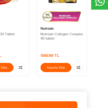
Nutraxin
Nutra
30 Tablet
Nutraxin Collagen Complex
Nutra
90 tablet
60 Ta
L
599,99
TL
714,
 Ekle
Sepete Ekle
Se