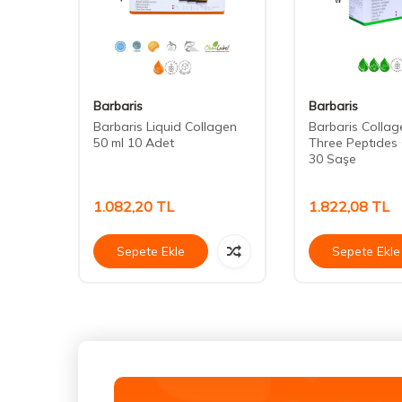
Barbaris
Barbaris
en 30
Barbaris Liquid Collagen
Barbaris Colla
50 ml 10 Adet
Three Peptıdes
30 Saşe
1.082,20
TL
1.822,08
TL
Sepete Ekle
Sepete Ekle