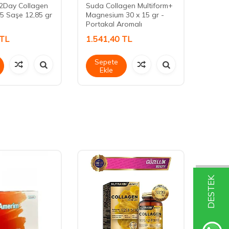
2Day Collagen
Suda Collagen Multiform+
Nutra
5 Saşe 12,85 gr
Magnesium 30 x 15 gr -
Powde
Portakal Aromalı
TL
1.541,40
TL
849,
Sepete
Sep
Ekle
Ek
DESTEK