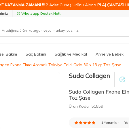
YE KAZANMA ZAMANI !!!
2 Adet Güneş Ürünü Alana
PLAJ ÇANTASI
H
rimiz
Whatsapp Destek Hattı
isel Bakım
Saç Bakımı
Sağlık ve Medikal
Anne ve Bebek
agen Fxone Elma Aromalı Takviye Edici Gıda 30 x 13 gr Toz Şase
Suda Collagen
Suda Collagen Fxone Elm
Toz Şase
Ürün Kodu:
51559
1 Yorumlar
Yo