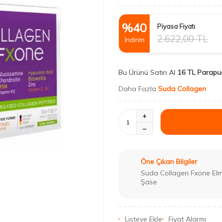
%
40
Piyasa Fiyatı
2.622,00
TL
İndirim
Bu Ürünü Satın Al
16 TL Parapu
Daha Fazla
Suda Collagen
Öne Çıkan Bilgiler
Suda Collagen Fxone Elma
Şase
Listeye Ekle
Fiyat Alarmı