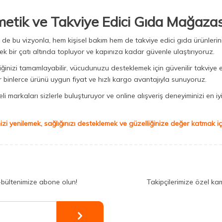
metik ve Takviye Edici Gıda Mağazas
Biz de bu vizyonla, hem kişisel bakım hem de takviye edici gıda ürünler
ek bir çatı altında topluyor ve kapınıza kadar güvenle ulaştırıyoruz.
iğinizi tamamlayabilir, vücudunuzu desteklemek için güvenilir takviye e
binlerce ürünü uygun fiyat ve hızlı kargo avantajıyla sunuyoruz.
 markaları sizlerle buluşturuyor ve online alışveriş deneyiminizi en iyi 
izi yenilemek, sağlığınızı desteklemek ve güzelliğinize değer katmak için
-bültenimize abone olun!
Takipçilerimize özel ka