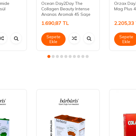
amide
Ocean Day2Day The
Orzax Day
sül
Collagen Beauty Intense
Mag Plus 4
Ananas Aromalı 45 Saşe
1.690,87
TL
2.205,33
Sepete
Sepete
Ekle
Ekle