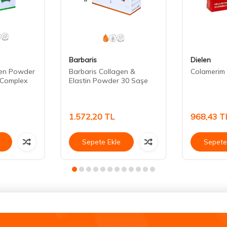
Barbaris
Dielen
gen Powder
Barbaris Collagen &
Colamerim 
 Complex
Elastin Powder 30 Saşe
1.572,20
TL
968,43
T
Sepete Ekle
Sepete