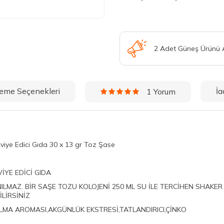
2 Adet Güneş Ürünü
eme Seçenekleri
İa
1 Yorum
iye Edici Gıda 30 x 13 gr Toz Şase
İYE EDİCİ GIDA
ILMAZ. BİR SAŞE TOZU KOLOJENİ 250 ML SU İLE TERCİHEN SHAKER 
LİRSİNİZ
ELMA AROMASI,AKGÜNLÜK EKSTRESİ,TATLANDIRICI,ÇİNKO