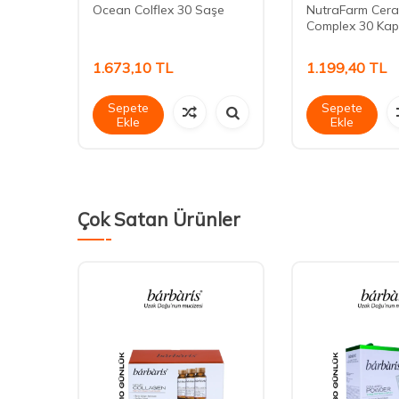
30
Ocean Colflex 30 Saşe
NutraFarm Cer
Complex 30 Kap
1.673,10
TL
1.199,40
TL
Sepete
Sepete
Ekle
Ekle
Çok Satan Ürünler