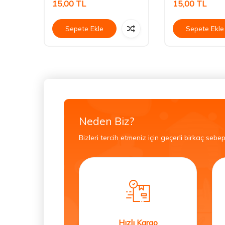
15,00
TL
15,00
TL
Sepete Ekle
Sepete Ekle
Neden Biz?
Bizleri tercih etmeniz için geçerli birkaç sebep
Hızlı Kargo