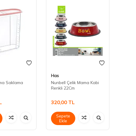
Has
Has
ma Saklama
Nunbell Çelik Mama Kabi
Nunbe
Renkli 22Cm
Renkl
L
320,00
TL
370,
Sepete
Sep
Ekle
Ek