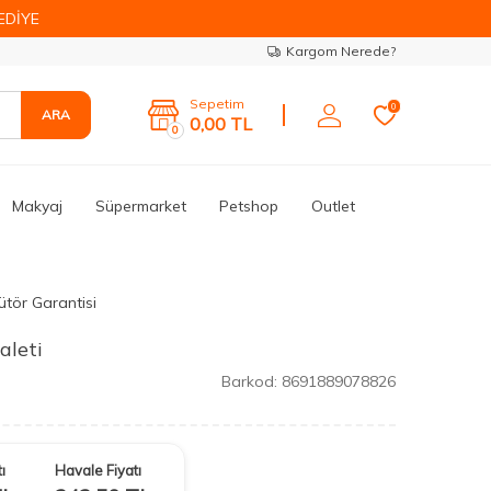
EDİYE
Kargom Nerede?
Sepetim
0
ARA
0,00
TL
0
Makyaj
Süpermarket
Petshop
Outlet
ütör Garantisi
aleti
Barkod:
8691889078826
ı
Havale Fiyatı