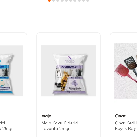
majo
Çınar
ici
Majo Koku Giderici
Çınar Kedi
u 25 gr
Lavanta 25 gr
Büyük Boy