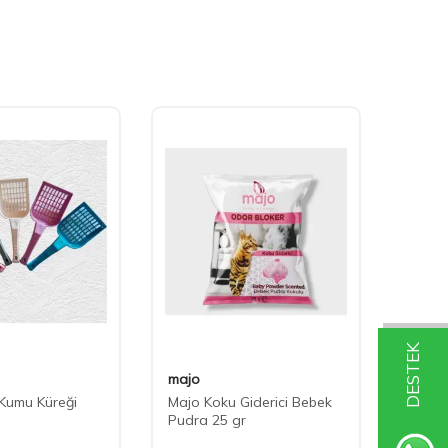
DESTEK
majo
majo
 Kumu Küreği
Majo Koku Giderici Bebek
Majo 
Pudra 25 gr
25 gr