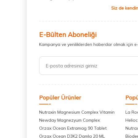
Siz de kendin
E-Bülten Aboneliği
Kampanya ve yeniliklerden haberdar olmak için e
Popüler Ürünler
Popü
Nutraxin Magnesium Complex Vitamin
La Ro
Newday Magnezyum Complex
Helio
Orzax Ocean Extramag 90 Tablet
Nutra
Orzax Ocean D3K2 Damla 20 ML
Biode