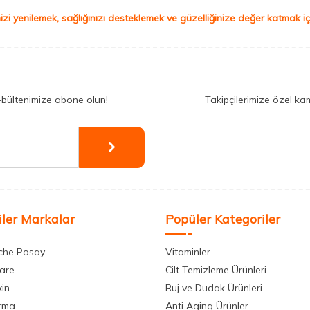
izi yenilemek, sağlığınızı desteklemek ve güzelliğinize değer katmak için
-bültenimize abone olun!
Takipçilerimize özel ka
ler Markalar
Popüler Kategoriler
che Posay
Vitaminler
care
Cilt Temizleme Ürünleri
xin
Ruj ve Dudak Ürünleri
rma
Anti Aging Ürünler