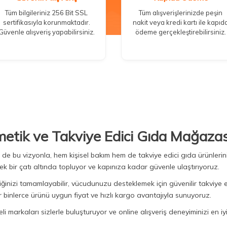
Tüm bilgileriniz 256 Bit SSL
Tüm alışverişlerinizde peşin
sertifikasıyla korunmaktadır.
nakit veya kredi kartı ile kapıd
Güvenle alışveriş yapabilirsiniz.
ödeme gerçekleştirebilirsiniz.
metik ve Takviye Edici Gıda Mağazas
Biz de bu vizyonla, hem kişisel bakım hem de takviye edici gıda ürünler
ek bir çatı altında topluyor ve kapınıza kadar güvenle ulaştırıyoruz.
iğinizi tamamlayabilir, vücudunuzu desteklemek için güvenilir takviye e
binlerce ürünü uygun fiyat ve hızlı kargo avantajıyla sunuyoruz.
 markaları sizlerle buluşturuyor ve online alışveriş deneyiminizi en iyi 