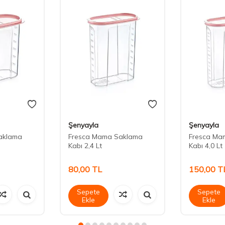
Şenyayla
Şenyayla
aklama
Fresca Mama Saklama
Fresca Ma
Kabı 2,4 Lt
Kabı 4,0 Lt
80,00
TL
150,00
T
Sepete
Sepete
Ekle
Ekle