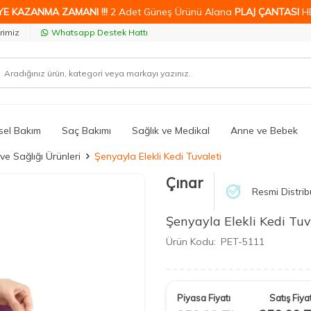
YE KAZANMA ZAMANI !!!
2 Adet Güneş Ürünü Alana
PLAJ ÇANTASI
H
rimiz
Whatsapp Destek Hattı
isel Bakım
Saç Bakımı
Sağlık ve Medikal
Anne ve Bebek
ve Sağlığı Ürünleri
Şenyayla Elekli Kedi Tuvaleti
Çınar
Resmi Distrib
Şenyayla Elekli Kedi Tuv
Ürün Kodu:
PET-5111
Piyasa Fiyatı
Satış Fiyat