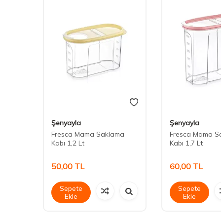
Şenyayla
Şenyayla
ti
Fresca Mama Saklama
Fresca Mama S
Kabı 1,2 Lt
Kabı 1,7 Lt
50,00
TL
60,00
TL
Sepete
Sepete
Ekle
Ekle