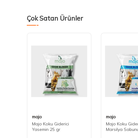
Çok Satan Ürünler
majo
majo
t
Majo Koku Giderici
Majo Koku Gider
Yasemin 25 gr
Marsilya Sabun