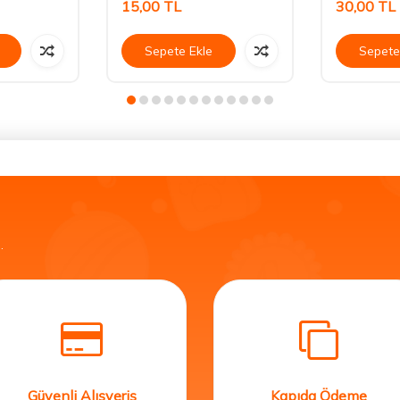
15,00
TL
30,00
TL
Sepete Ekle
Sepete
.
Güvenli Alışveriş
Kapıda Ödeme