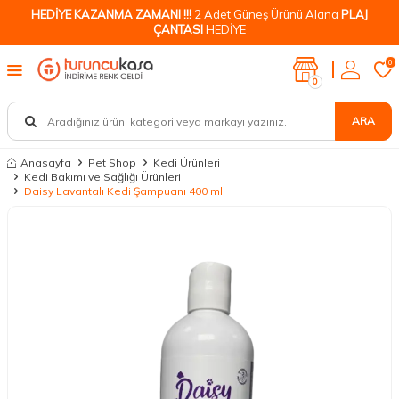
HEDİYE KAZANMA ZAMANI !!!
2 Adet Güneş Ürünü Alana
PLAJ
ÇANTASI
HEDİYE
0
0
ARA
Anasayfa
Pet Shop
Kedi Ürünleri
Kedi Bakımı ve Sağlığı Ürünleri
Daisy Lavantalı Kedi Şampuanı 400 ml