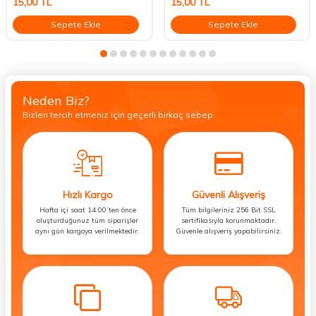
15,00
TL
15,00
TL
Sepete Ekle
Sepete Ekle
Neden Biz?
Bizleri tercih etmeniz için geçerli birkaç sebep.
Hızlı Kargo
Güvenli Alışveriş
Hafta içi saat 14:00’ten önce
Tüm bilgileriniz 256 Bit SSL
oluşturduğunuz tüm siparişler
sertifikasıyla korunmaktadır.
aynı gün kargoya verilmektedir.
Güvenle alışveriş yapabilirsiniz.