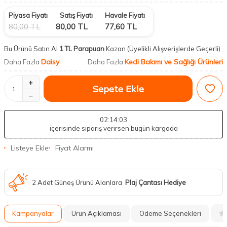
Piyasa Fiyatı
Satış Fiyatı
Havale Fiyatı
80,00
TL
80,00
TL
77,60
TL
Bu Ürünü Satın Al
1 TL Parapuan
Kazan
(Üyelikli Alışverişlerde Geçerli)
Daisy
Kedi Bakımı ve Sağlığı Ürünleri
Daha Fazla
Daha Fazla
Sepete Ekle
02
:14
:02
içerisinde sipariş verirsen bugün kargoda
Listeye Ekle
Fiyat Alarmı
2 Adet Güneş Ürünü Alanlara
Plaj Çantası Hediye
Kampanyalar
Ürün Açıklaması
Ödeme Seçenekleri