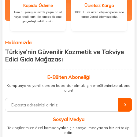
Kapıda Ödeme
Ücretsiz Kargo
Tüm alışverişlerinizde peşin nakit
1000 TL ve üzeri alışverişlerinizde
veya kredi kartı ile kapıda ödeme
kargo ücreti ödemezsiniz.
gerçekleştirebilirsiniz.
Hakkımızda
Türkiye’nin Güvenilir Kozmetik ve Takviye
Edici Gıda Mağazası
Güzellik, sağlık ve iyi hissetmek herkesin hakkı! Biz de bu vizyonla, hem
kişisel bakım hem de takviye edici gıda ürünlerini sizlerle
E-Bülten Aboneliği
buluşturuyoruz. Artık mağaza mağaza dolaşmanıza gerek yok;
Kampanya ve yeniliklerden haberdar olmak için e-bültenimize abone
ihtiyacınız olan her şeyi tek bir çatı altında topluyor ve kapınıza kadar
olun!
güvenle ulaştırıyoruz.
%100 orijinal kozmetik ve sağlık ürünleriyle güzelliğinizi tamamlayabilir,
vücudunuzu desteklemek için güvenilir takviye edici gıdalara
ulaşabilirsiniz. Cilt bakımından saç bakımına, makyajdan vitamin ve
Sosyal Medya
minerallere kadar binlerce ürünü uygun fiyat ve hızlı kargo avantajıyla
sunuyoruz.
Takipçilerimize özel kampanyalar için sosyal medyadan bizleri takip
edin.
Müşteri memnuniyetini ön planda tutarak, en kaliteli markaları sizlerle