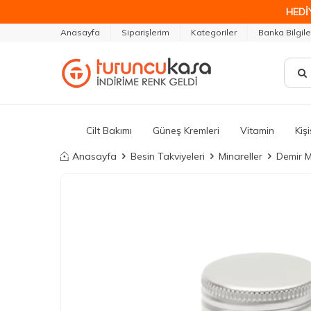
HEDİ
Anasayfa
Siparişlerim
Kategoriler
Banka Bilgile
Cilt Bakımı
Güneş Kremleri
Vitamin
Kiş
Anasayfa
Besin Takviyeleri
Minareller
Demir M