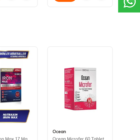
Ocean
Wellc
ron Max 17 Mg
Ocean Microfer 60 Tablet
Wellca