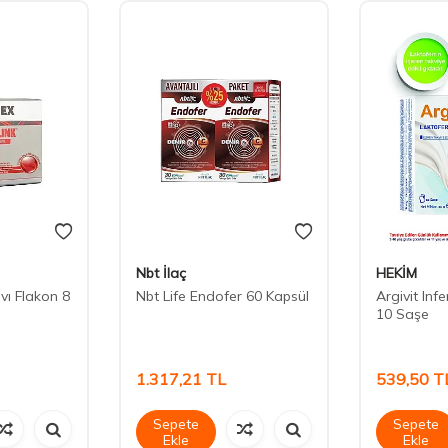
Nbt İlaç
HEKİM
ıvı Flakon 8
Nbt Life Endofer 60 Kapsül
Argivit Infe
10 Saşe
1.317,21
TL
539,50
T
Sepete
Sepete
Ekle
Ekle