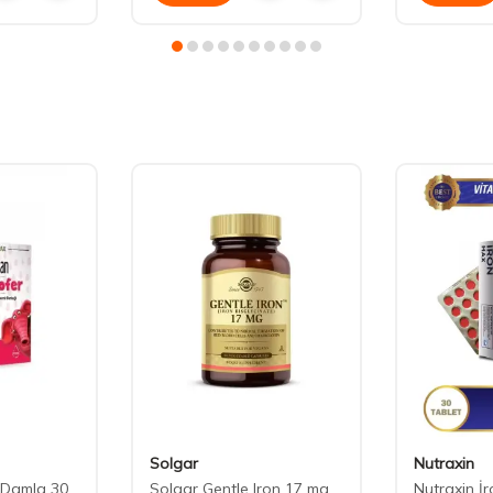
Solgar
Nutraxin
 Damla 30
Solgar Gentle Iron 17 mg
Nutraxin İ