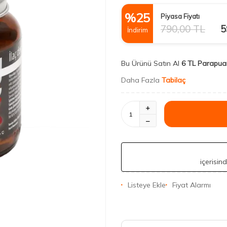
%
25
Piyasa Fiyatı
790,00
TL
5
İndirim
Bu Ürünü Satın Al
6 TL Parapua
Daha Fazla
Tabilaç
içerisin
Listeye Ekle
Fiyat Alarmı