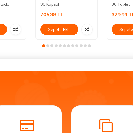
 Gıda
90 Kapsül
30 Tablet
705,38
TL
329,99
T
Sepete Ekle
Sepete
.