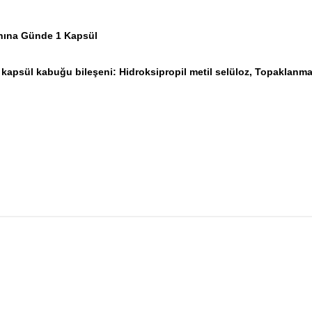
rnına Günde 1 Kapsül
l kapsül kabuğu bileşeni: Hidroksipropil metil selüloz, Topaklanma