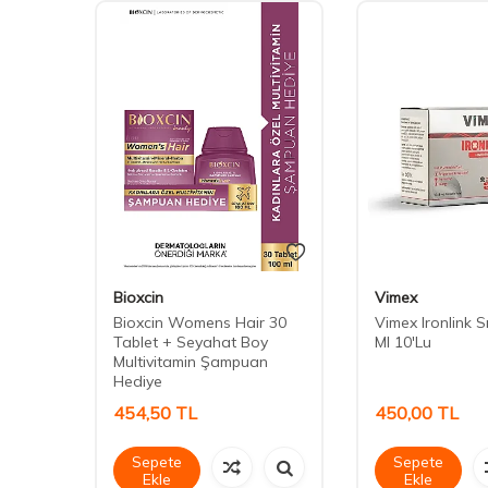
Bioxcin
Vimex
la 30
Bioxcin Womens Hair 30
Vimex Ironlink S
Tablet + Seyahat Boy
Ml 10'Lu
Multivitamin Şampuan
Hediye
454,50
TL
450,00
TL
Sepete
Sepete
Ekle
Ekle