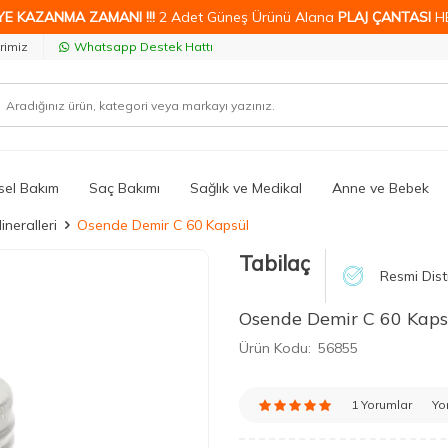
YE KAZANMA ZAMANI !!!
2 Adet Güneş Ürünü Alana
PLAJ ÇANTASI
H
rimiz
Whatsapp Destek Hattı
isel Bakım
Saç Bakımı
Sağlık ve Medikal
Anne ve Bebek
ineralleri
Osende Demir C 60 Kapsül
Tabilaç
Resmi Dist
Osende Demir C 60 Kaps
Ürün Kodu:
56855
1 Yorumlar
Yo