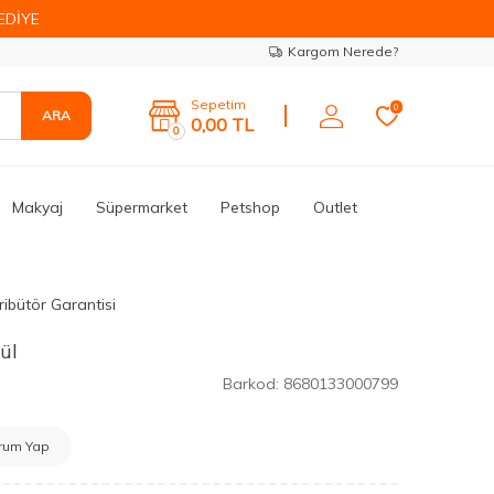
EDİYE
Kargom Nerede?
Sepetim
0
ARA
0,00
TL
0
Makyaj
Süpermarket
Petshop
Outlet
ribütör Garantisi
ül
Barkod:
8680133000799
rum Yap