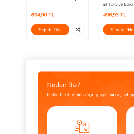
ml Takviye Edici
634,90
TL
496,93
TL
Sepete Ekle
Sepete Ekle
Neden Biz?
Bizleri tercih etmeniz için geçerli birkaç sebep