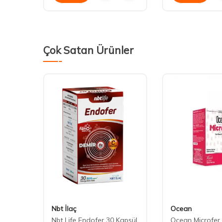
Çok Satan Ürünler
Nbt İlaç
Ocean
nate
Nbt Life Endofer 30 Kapsül
Ocean Microfer