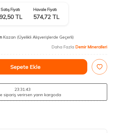
Satış Fiyatı
Havale Fiyatı
92,50
TL
574,72
TL
n
Kazan
(Üyelikli Alışverişlerde Geçerli)
Daha Fazla
Demir Mineralleri
Sepete Ekle
23
:31
:42
de sipariş verirsen yarın kargoda