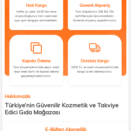
Hızlı Kargo
Güvenli Alışveriş
Hafta içi saat 14:00’ten önce
Tüm bilgileriniz 256 Bit SSL
oluşturduğunuz tüm siparişler
sertifikasıyla korunmaktadır.
aynı gün kargoya verilmektedir.
Güvenle alışveriş yapabilirsiniz.
Kapıda Ödeme
Ücretsiz Kargo
Tüm alışverişlerinizde peşin nakit
1000 TL ve üzeri alışverişlerinizde
veya kredi kartı ile kapıda ödeme
kargo ücreti ödemezsiniz.
gerçekleştirebilirsiniz.
Hakkımızda
Türkiye’nin Güvenilir Kozmetik ve Takviye
Edici Gıda Mağazası
Güzellik, sağlık ve iyi hissetmek herkesin hakkı! Biz de bu vizyonla, hem
kişisel bakım hem de takviye edici gıda ürünlerini sizlerle
E-Bülten Aboneliği