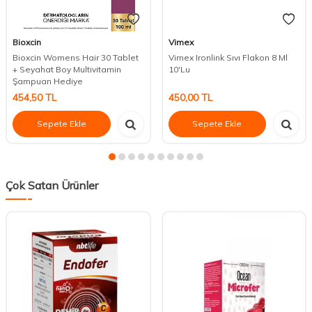
Bioxcin
Vimex
Bioxcin Womens Hair 30 Tablet
Vimex Ironlink Sıvı Flakon 8 Ml
+ Seyahat Boy Multivitamin
10'Lu
Şampuan Hediye
454,50
TL
450,00
TL
Sepete Ekle
Sepete Ekle
Çok Satan Ürünler