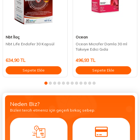
Nbt İlaç
Ocean
Nbt Life Endofer 30 Kapsül
Ocean Microfer Damla 30 ml
Takviye Edici Gıda
634,90
TL
496,93
TL
Sepete Ekle
Sepete Ekle
Neden Biz?
Bizleri tercih etmeniz için geçerli birkaç sebep.