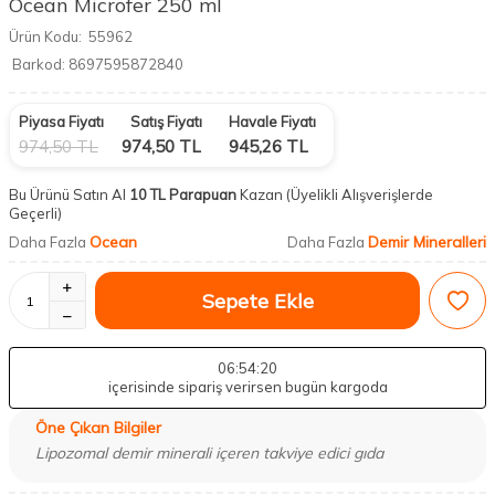
Ocean Microfer 250 ml
Ürün Kodu:
55962
Barkod:
8697595872840
Piyasa Fiyatı
Satış Fiyatı
Havale Fiyatı
974,50
TL
974,50
TL
945,26
TL
Bu Ürünü Satın Al
10 TL Parapuan
Kazan
(Üyelikli Alışverişlerde
Geçerli)
Ocean
Demir Mineralleri
Daha Fazla
Daha Fazla
Sepete Ekle
06
:54
:19
içerisinde sipariş verirsen bugün kargoda
Öne Çıkan Bilgiler
Lipozomal demir minerali içeren takviye edici gıda