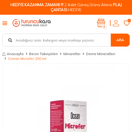
HEDİYE KAZANMA ZAMANI !!!
2 Adet Güneş Ürünü Alana
PLAJ
ÇANTASI
HEDİYE
0
0
ARA
Anasayfa
Besin Takviyeleri
Minareller
Demir Mineralleri
Ocean Microfer 250 ml