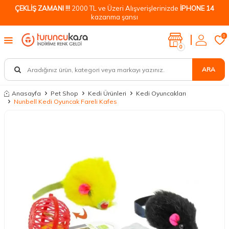
ÇEKLİŞ ZAMANI !!!
2000 TL ve Üzeri Alışverişlerinizde
İPHONE 14
kazanma şansı
0
0
ARA
Anasayfa
Pet Shop
Kedi Ürünleri
Kedi Oyuncakları
Nunbell Kedi Oyuncak Fareli Kafes