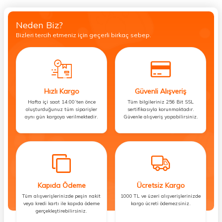
Neden Biz?
Bizleri tercih etmeniz için geçerli birkaç sebep.
Hızlı Kargo
Güvenli Alışveriş
Hafta içi saat 14:00’ten önce
Tüm bilgileriniz 256 Bit SSL
oluşturduğunuz tüm siparişler
sertifikasıyla korunmaktadır.
aynı gün kargoya verilmektedir.
Güvenle alışveriş yapabilirsiniz.
Kapıda Ödeme
Ücretsiz Kargo
Tüm alışverişlerinizde peşin nakit
1000 TL ve üzeri alışverişlerinizde
veya kredi kartı ile kapıda ödeme
kargo ücreti ödemezsiniz.
gerçekleştirebilirsiniz.