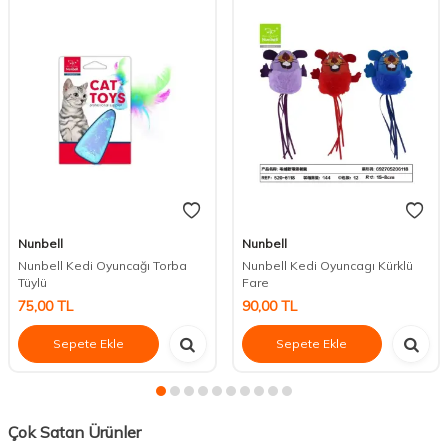
Nunbell
Nunbell
Nunbell Kedi Oyuncağı Torba
Nunbell Kedi Oyuncagı Kürklü
Tüylü
Fare
75,00
TL
90,00
TL
Sepete Ekle
Sepete Ekle
Çok Satan Ürünler