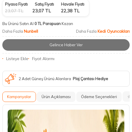
Piyasa Fiyatı
Satış Fiyatı
Havale Fiyatı
23,07
TL
23,07
TL
22,38
TL
Bu Ürünü Satın Al
0 TL Parapuan
Kazan
Nunbell
Kedi Oyuncakları
Daha Fazla
Daha Fazla
Gelince Haber Ver
Listeye Ekle
Fiyat Alarmı
2 Adet Güneş Ürünü Alanlara
Plaj Çantası Hediye
Kampanyalar
Ürün Açıklaması
Ödeme Seçenekleri