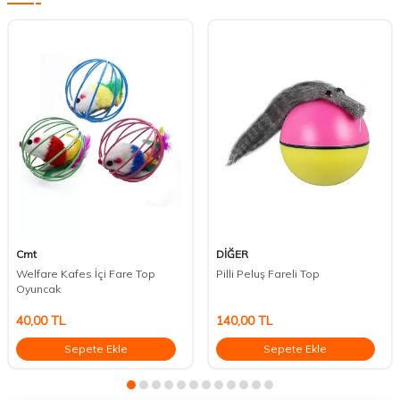
Cmt
DİĞER
Welfare Kafes İçi Fare Top
Pilli Peluş Fareli Top
Oyuncak
40,00
TL
140,00
TL
Sepete Ekle
Sepete Ekle