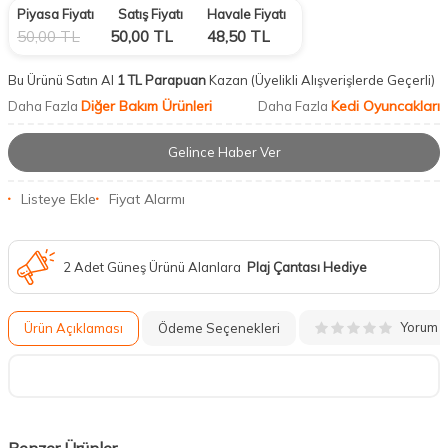
Piyasa Fiyatı
Satış Fiyatı
Havale Fiyatı
50,00
TL
50,00
TL
48,50
TL
Bu Ürünü Satın Al
1 TL Parapuan
Kazan
(Üyelikli Alışverişlerde Geçerli)
Diğer Bakım Ürünleri
Kedi Oyuncakları
Daha Fazla
Daha Fazla
Gelince Haber Ver
Listeye Ekle
Fiyat Alarmı
2 Adet Güneş Ürünü Alanlara
Plaj Çantası Hediye
Yorum
Ürün Açıklaması
Ödeme Seçenekleri
Benzer Ürünler