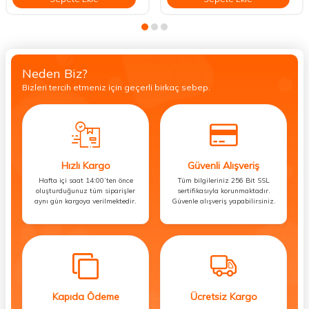
Neden Biz?
Bizleri tercih etmeniz için geçerli birkaç sebep.
Hızlı Kargo
Güvenli Alışveriş
Hafta içi saat 14:00’ten önce
Tüm bilgileriniz 256 Bit SSL
oluşturduğunuz tüm siparişler
sertifikasıyla korunmaktadır.
aynı gün kargoya verilmektedir.
Güvenle alışveriş yapabilirsiniz.
Kapıda Ödeme
Ücretsiz Kargo