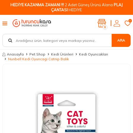
HEDİYE KAZANMA ZAMANI !!!
2 Adet Güneş Ürünü Alana
PLAJ
ÇANTASI
HEDİYE
0
0
ARA
Anasayfa
Pet Shop
Kedi Ürünleri
Kedi Oyuncakları
Nunbell Kedi Oyuncagi Catnip Balik