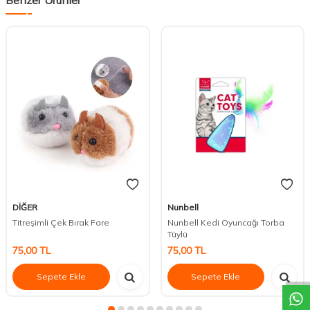
DİĞER
Nunbell
Titreşimli Çek Bırak Fare
Nunbell Kedi Oyuncağı Torba
Tüylü
DESTEK
75,00
TL
75,00
TL
Sepete Ekle
Sepete Ekle