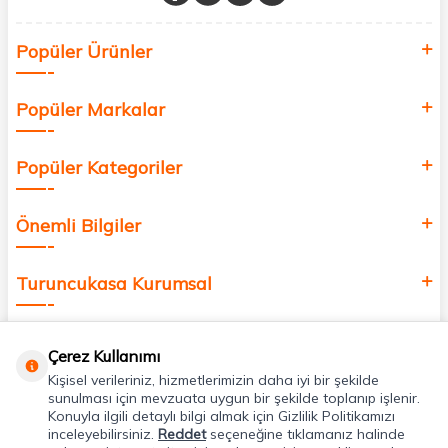
Sağlık, güzellik ve iyi yaşam için aradığınız her şey burada!
Siz de kendinizi yenilemek, sağlığınızı desteklemek ve güzelliğinize
Popüler Ürünler
değer katmak için bize katılın!
Popüler Markalar
Popüler Kategoriler
Önemli Bilgiler
Turuncukasa Kurumsal
Hızlı Erişim
Çerez Kullanımı
Kişisel verileriniz, hizmetlerimizin daha iyi bir şekilde
Uygulamalarımız
sunulması için mevzuata uygun bir şekilde toplanıp işlenir.
Konuyla ilgili detaylı bilgi almak için Gizlilik Politikamızı
inceleyebilirsiniz.
Reddet
seçeneğine tıklamanız halinde