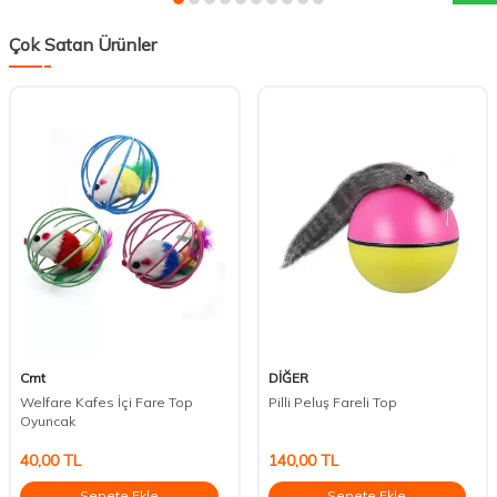
Çok Satan Ürünler
Cmt
DİĞER
Welfare Kafes İçi Fare Top
Pilli Peluş Fareli Top
Oyuncak
40,00
TL
140,00
TL
Sepete Ekle
Sepete Ekle