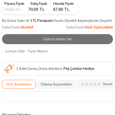
Piyasa Fiyatı
Satış Fiyatı
Havale Fiyatı
70,00
TL
70,00
TL
67,90
TL
Bu Ürünü Satın Al
1 TL Parapuan
Kazan
(Üyelikli Alışverişlerde Geçerli)
Nunbell
Kedi Oyuncakları
Daha Fazla
Daha Fazla
Gelince Haber Ver
Listeye Ekle
Fiyat Alarmı
2 Adet Güneş Ürünü Alanlara
Plaj Çantası Hediye
Yorum
Ürün Açıklaması
Ödeme Seçenekleri
Benzer Ürünler