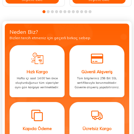
Neden Biz?
Bizleri tercih etmeniz için geçerli birkaç sebep.
Hızlı Kargo
Güvenli Alışveriş
Hafta içi saat 14:00’ten önce
Tüm bilgileriniz 256 Bit SSL
oluşturduğunuz tüm siparişler
sertifikasıyla korunmaktadır.
aynı gün kargoya verilmektedir.
Güvenle alışveriş yapabilirsiniz.
Kapıda Ödeme
Ücretsiz Kargo