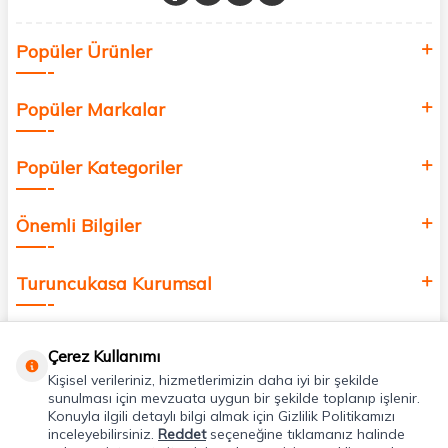
Sağlık, güzellik ve iyi yaşam için aradığınız her şey burada!
Siz de kendinizi yenilemek, sağlığınızı desteklemek ve güzelliğinize
Popüler Ürünler
değer katmak için bize katılın!
Popüler Markalar
Popüler Kategoriler
Önemli Bilgiler
Turuncukasa Kurumsal
Hızlı Erişim
Çerez Kullanımı
Kişisel verileriniz, hizmetlerimizin daha iyi bir şekilde
Uygulamalarımız
sunulması için mevzuata uygun bir şekilde toplanıp işlenir.
Konuyla ilgili detaylı bilgi almak için Gizlilik Politikamızı
inceleyebilirsiniz.
Reddet
seçeneğine tıklamanız halinde