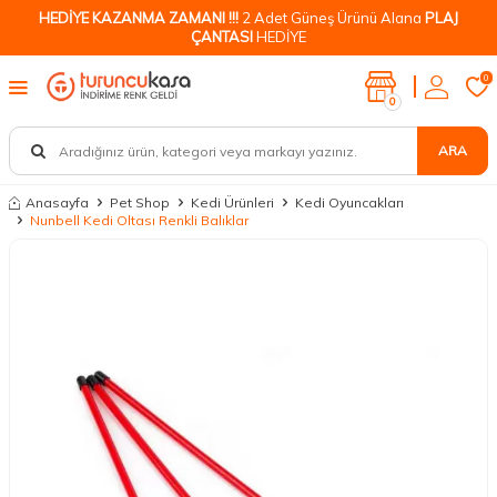
HEDİYE KAZANMA ZAMANI !!!
2 Adet Güneş Ürünü Alana
PLAJ
ÇANTASI
HEDİYE
0
0
ARA
Anasayfa
Pet Shop
Kedi Ürünleri
Kedi Oyuncakları
Nunbell Kedi Oltası Renkli Balıklar