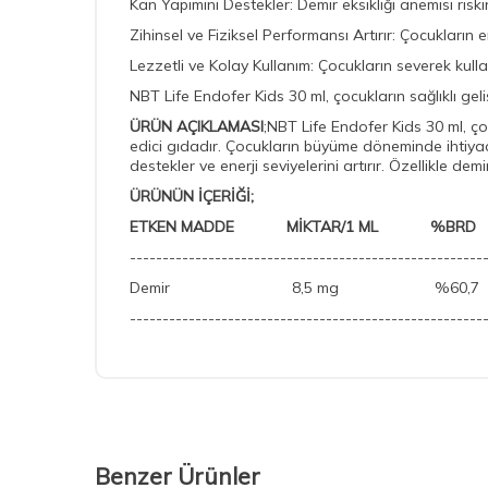
Kan Yapımını Destekler: Demir eksikliği anemisi risk
Zihinsel ve Fiziksel Performansı Artırır: Çocukların e
Lezzetli ve Kolay Kullanım: Çocukların severek kulla
NBT Life Endofer Kids 30 ml, çocukların sağlıklı gelişi
ÜRÜN AÇIKLAMASI
;NBT Life Endofer Kids 30 ml, ço
edici gıdadır. Çocukların büyüme döneminde ihtiyaç 
destekler ve enerji seviyelerini artırır. Özellikle de
ÜRÜNÜN İÇERİĞİ;
ETKEN MADDE MİKTAR/1 ML %BRD
------------------------------------------------------
Demir 8,5 mg %60
------------------------------------------------------
Benzer Ürünler