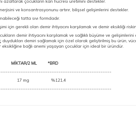
ini azaltarak çocukların kan hücresi üretimini destekler.
nerjisini ve konsantrasyonunu artırır, bilişsel gelişimlerini destekler.
nabileceği tatta sıvı formdadır.
mi için gerekli olan demir ihtiyacını karşılamak ve demir eksikliği riskini
cukların demir ihtiyacını karşılamak ve sağlıklı büyüme ve gelişimlerin
duydukları demiri sağlamak için özel olarak geliştirilmiş bu ürün, vücu
mir eksikliğine bağlı anemi yaşayan çocuklar için ideal bir üründür.
 MİKTAR/2 ML *BRD
--------------------------------------------------------------
,7 17 mg
%121,4
--------------------------------------------------------------