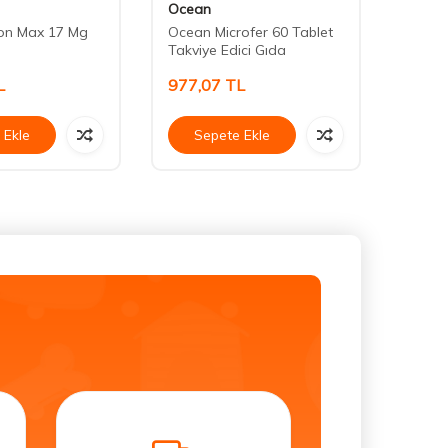
Ocean
Wellc
ron Max 17 Mg
Ocean Microfer 60 Tablet
Wellca
Takviye Edici Gıda
L
977,07
TL
441,
 Ekle
Sepete Ekle
Se