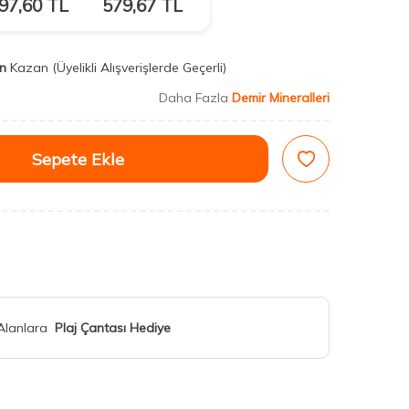
97,60
TL
579,67
TL
n
Kazan
(Üyelikli Alışverişlerde Geçerli)
Daha Fazla
Demir Mineralleri
Sepete Ekle
 Alanlara
Plaj Çantası Hediye