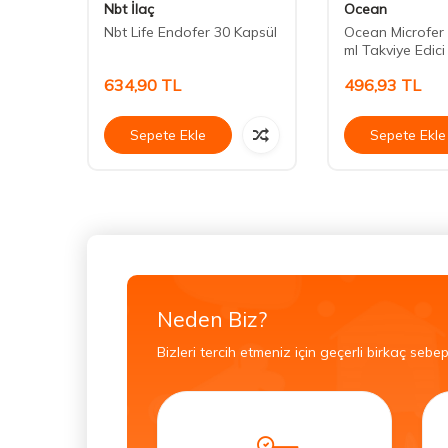
Nbt İlaç
Ocean
ase
Nbt Life Endofer 30 Kapsül
Ocean Microfer
ml Takviye Edici
634,90
TL
496,93
TL
Sepete Ekle
Sepete Ekle
Neden Biz?
Bizleri tercih etmeniz için geçerli birkaç sebep