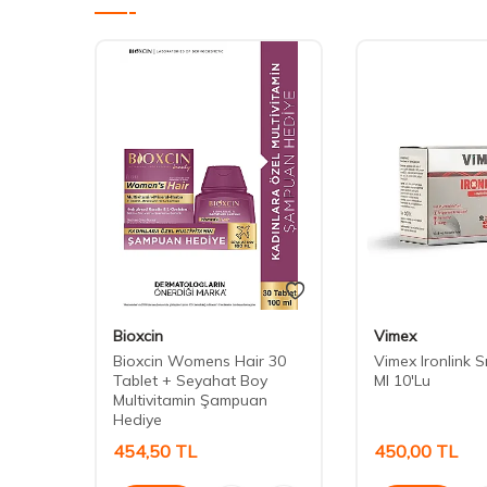
Bioxcin
Vimex
la 30
Bioxcin Womens Hair 30
Vimex Ironlink S
Tablet + Seyahat Boy
Ml 10'Lu
Multivitamin Şampuan
Hediye
454,50
TL
450,00
TL