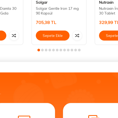
Solgar
Nutraxin
 Damla 30
Solgar Gentle Iron 17 mg
Nutraxin İ
 Gıda
90 Kapsül
30 Tablet
705,38
TL
329,99
T
Sepete Ekle
Sepete
.