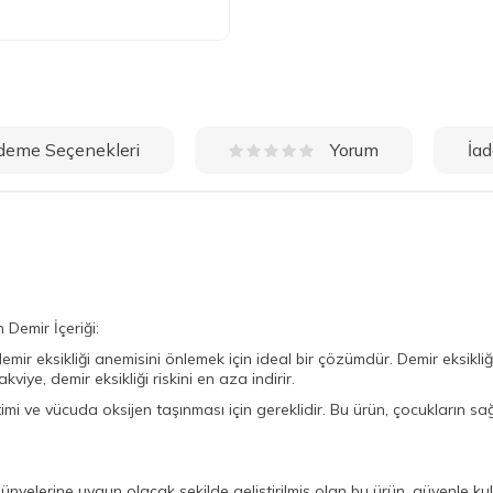
deme Seçenekleri
İad
Yorum
Demir İçeriği:
demir eksikliği anemisini önlemek için ideal bir çözümdür. Demir eksikl
kviye, demir eksikliği riskini en aza indirir.
imi ve vücuda oksijen taşınması için gereklidir. Bu ürün, çocukların sağ
ünyelerine uygun olacak şekilde geliştirilmiş olan bu ürün, güvenle kulla