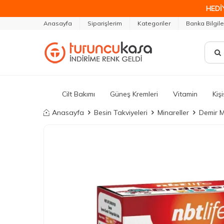
HEDİ
Anasayfa
Siparişlerim
Kategoriler
Banka Bilgile
Cilt Bakımı
Güneş Kremleri
Vitamin
Kiş
Anasayfa
Besin Takviyeleri
Minareller
Demir M