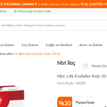
YE KAZANMA ZAMANI !!!
2 Adet Güneş Ürünü Alana
PLAJ ÇANTASI
H
rimiz
Whatsapp Destek Hattı
isel Bakım
Saç Bakımı
Sağlık ve Medikal
Anne ve Bebek
ineralleri
Nbt Life Endofer Kids 30 ml
Nbt İlaç
Resmi Dis
Nbt Life Endofer Kids 30
Ürün Kodu:
58325
%
20
Piyasa Fiyatı