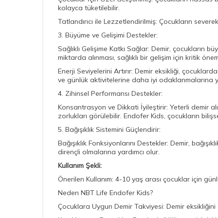
kolayca tüketilebilir.
Tatlandırıcı ile Lezzetlendirilmiş: Çocukların severek
3. Büyüme ve Gelişimi Destekler:
Sağlıklı Gelişime Katkı Sağlar: Demir, çocukların büyü
miktarda alınması, sağlıklı bir gelişim için kritik öne
Enerji Seviyelerini Artırır: Demir eksikliği, çocuklar
ve günlük aktivitelerine daha iyi odaklanmalarına y
4. Zihinsel Performansı Destekler:
Konsantrasyon ve Dikkati İyileştirir: Yeterli demir 
zorlukları görülebilir. Endofer Kids, çocukların biliş
5. Bağışıklık Sistemini Güçlendirir:
Bağışıklık Fonksiyonlarını Destekler: Demir, bağışıklı
dirençli olmalarına yardımcı olur.
Kullanım Şekli:
Önerilen Kullanım: 4-10 yaş arası çocuklar için günl
Neden NBT Life Endofer Kids?
Çocuklara Uygun Demir Takviyesi: Demir eksikliğini 