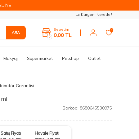
EDİYE
Kargom Nerede?
Sepetim
0
ARA
0,00
TL
0
Makyaj
Süpermarket
Petshop
Outlet
tribütör Garantisi
 ml
Barkod:
8680645530975
Satış Fiyatı
Havale Fiyatı