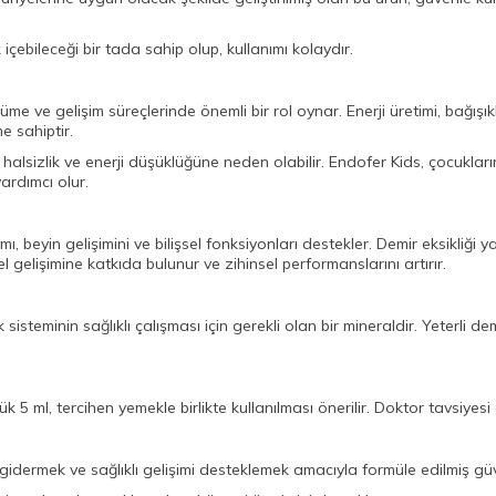
 içebileceği bir tada sahip olup, kullanımı kolaydır.
me ve gelişim süreçlerinde önemli bir rol oynar. Enerji üretimi, bağışıklı
me sahiptir.
da halsizlik ve enerji düşüklüğüne neden olabilir. Endofer Kids, çocuklar
ardımcı olur.
alımı, beyin gelişimini ve bilişsel fonksiyonları destekler. Demir eksi
sel gelişimine katkıda bulunur ve zihinsel performanslarını artırır.
k sisteminin sağlıklı çalışması için gerekli olan bir mineraldir. Yeterli d
ük 5 ml, tercihen yemekle birlikte kullanılması önerilir. Doktor tavsiye
gidermek ve sağlıklı gelişimi desteklemek amacıyla formüle edilmiş güv