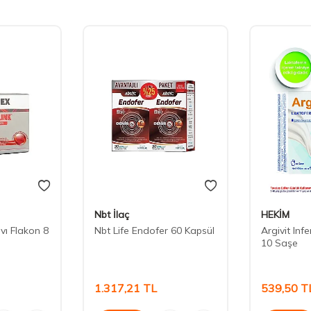
Nbt İlaç
HEKİM
ıvı Flakon 8
Nbt Life Endofer 60 Kapsül
Argivit Infe
10 Saşe
1.317,21
TL
539,50
T