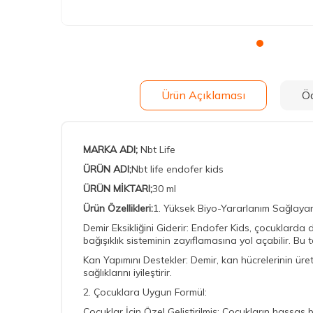
Ürün Açıklaması
Ö
MARKA ADI;
Nbt Life
ÜRÜN ADI;
Nbt life endofer kids
ÜRÜN MİKTARI;
30 ml
Ürün Özellikleri:
1. Yüksek Biyo-Yararlanım Sağlayan 
Demir Eksikliğini Giderir: Endofer Kids, çocuklarda 
bağışıklık sisteminin zayıflamasına yol açabilir. Bu ta
Kan Yapımını Destekler: Demir, kan hücrelerinin üret
sağlıklarını iyileştirir.
2. Çocuklara Uygun Formül:
Çocuklar İçin Özel Geliştirilmiş: Çocukların hassas b