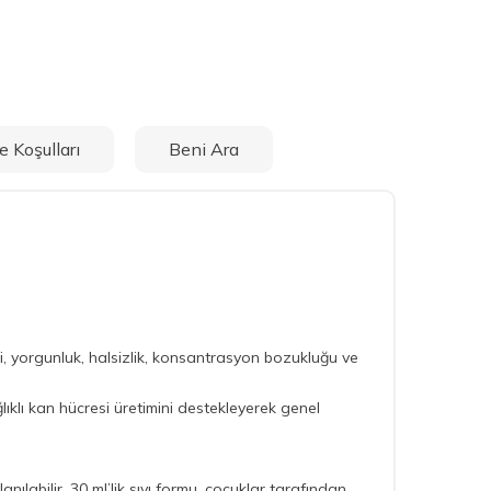
e Koşulları
Beni Ara
iği, yorgunluk, halsizlik, konsantrasyon bozukluğu ve
lıklı kan hücresi üretimini destekleyerek genel
nılabilir. 30 ml’lik sıvı formu, çocuklar tarafından