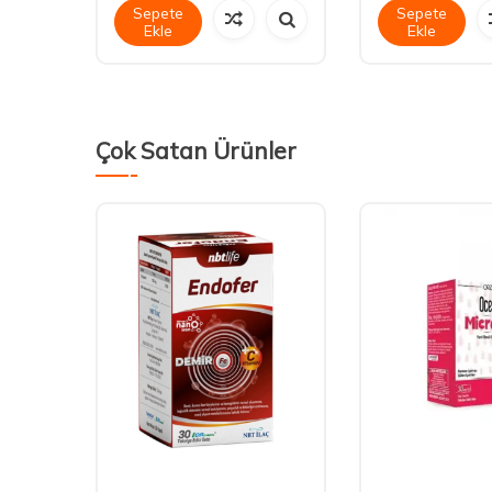
Sepete
Sepete
Ekle
Ekle
Çok Satan Ürünler