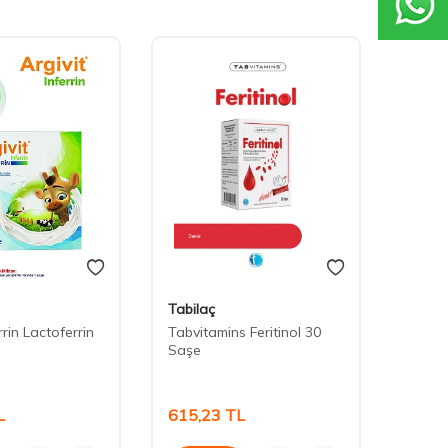
Tabilaç
Dr. T
rrin Lactoferrin
Tabvitamins Feritinol 30
Dr. T
Saşe
Multi-
vitami
L
615,23
TL
378,