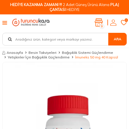
HEDİYE KAZANMA ZAMANI !!!
2 Adet Güneş Ürünü Alana
PLAJ
ÇANTASI
HEDİYE
0
0
ARA
Anasayfa
Besin Takviyeleri
Bağışıklık Sistemi Güçlendirme
Yetişkinler İçin Bağışıklık Güçlendirme
İmuneks 50 mg 40 Kapsül