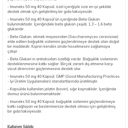
- Imuneks 50 mg 40 Kapsül, özel içeriğiyle size en iyi şekilde
destek olmak için geliştirilmiş bir gıda takviyesidir.
- Imuneks 50 mg 40 Kapsül’ün içeriğinde Beta Glukan
bulunmaktadır. İçeriğindeki beta glukan çeşidi, 1,3 – 1,6 beta
glukandır.
- Beta Glukan, ekmek mayasından (Saccharomyces cerevisiae)
elde edilen bağışıklık sistemini güçlendirmeye destek olan doğal
bir maddedir. Kişinin kendini zinde hissetmesini sağlamaya
çalışır.
- Beta Glukan’ın antioksidan özelliği vardır. Bağışıklık sisteminin
desteklenmesine katkı sağlar. Birçok zararlı dış etmene karşı
vücut direncinin güçlenmesine destek olur.
- Imuneks 50 mg 40 Kapsül, GMP (Good Manufacturing Practices
- İyi Üretim Uygulamaları) standartlarında üretilmiştir.
- Kapsülde kullanılan jelatin (bovin), sığır kaynaklıdır. İçeriğinde
domuz ürünü bulunmamaktadır.
- Imuneks 50 mg 40 Kapsül, bağışıklık sistemini güçlendirmeye
katkı sağlayan ve beslenmenize destek olması için geliştirilmiş
bir gıda takviyesidir.
Kullanım Sıklığı: