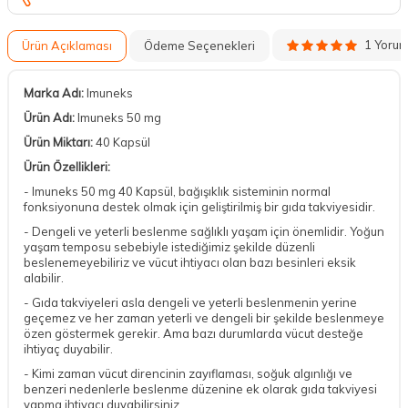
1 Yoru
Ürün Açıklaması
Ödeme Seçenekleri
Marka Adı:
Imuneks
Ürün Adı:
Imuneks 50 mg
Ürün Miktarı:
40 Kapsül
Ürün Özellikleri:
- Imuneks 50 mg 40 Kapsül, bağışıklık sisteminin normal
fonksiyonuna destek olmak için geliştirilmiş bir gıda takviyesidir.
- Dengeli ve yeterli beslenme sağlıklı yaşam için önemlidir. Yoğun
yaşam temposu sebebiyle istediğimiz şekilde düzenli
beslenemeyebiliriz ve vücut ihtiyacı olan bazı besinleri eksik
alabilir.
- Gıda takviyeleri asla dengeli ve yeterli beslenmenin yerine
geçemez ve her zaman yeterli ve dengeli bir şekilde beslenmeye
özen göstermek gerekir. Ama bazı durumlarda vücut desteğe
ihtiyaç duyabilir.
- Kimi zaman vücut direncinin zayıflaması, soğuk algınlığı ve
benzeri nedenlerle beslenme düzenine ek olarak gıda takviyesi
yapma ihtiyacı duyabilirsiniz.