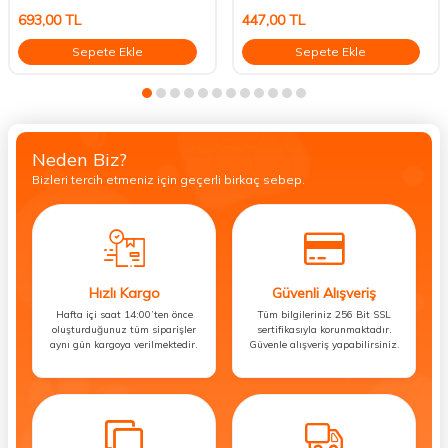
693,00
TL
447,00
TL
Sepete Ekle
Sepete Ekle
Neden Biz?
Bizleri tercih etmeniz için geçerli birkaç sebep.
Hızlı Kargo
Güvenli Alışveriş
Hafta içi saat 14:00’ten önce
Tüm bilgileriniz 256 Bit SSL
oluşturduğunuz tüm siparişler
sertifikasıyla korunmaktadır.
aynı gün kargoya verilmektedir.
Güvenle alışveriş yapabilirsiniz.