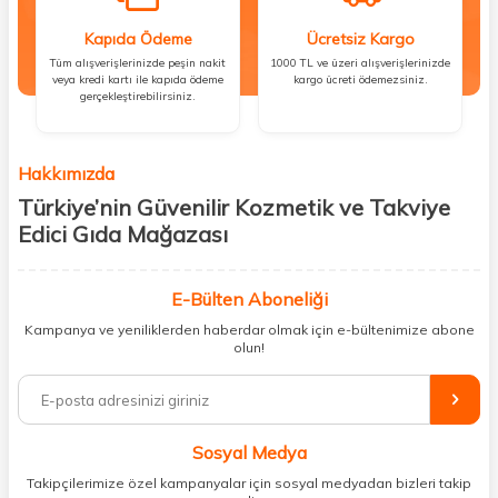
Kapıda Ödeme
Ücretsiz Kargo
Tüm alışverişlerinizde peşin nakit
1000 TL ve üzeri alışverişlerinizde
veya kredi kartı ile kapıda ödeme
kargo ücreti ödemezsiniz.
gerçekleştirebilirsiniz.
Hakkımızda
Türkiye’nin Güvenilir Kozmetik ve Takviye
Edici Gıda Mağazası
Güzellik, sağlık ve iyi hissetmek herkesin hakkı! Biz de bu vizyonla, hem
kişisel bakım hem de takviye edici gıda ürünlerini sizlerle
E-Bülten Aboneliği
buluşturuyoruz. Artık mağaza mağaza dolaşmanıza gerek yok;
Kampanya ve yeniliklerden haberdar olmak için e-bültenimize abone
ihtiyacınız olan her şeyi tek bir çatı altında topluyor ve kapınıza kadar
olun!
güvenle ulaştırıyoruz.
%100 orijinal kozmetik ve sağlık ürünleriyle güzelliğinizi tamamlayabilir,
vücudunuzu desteklemek için güvenilir takviye edici gıdalara
ulaşabilirsiniz. Cilt bakımından saç bakımına, makyajdan vitamin ve
Sosyal Medya
minerallere kadar binlerce ürünü uygun fiyat ve hızlı kargo avantajıyla
sunuyoruz.
Takipçilerimize özel kampanyalar için sosyal medyadan bizleri takip