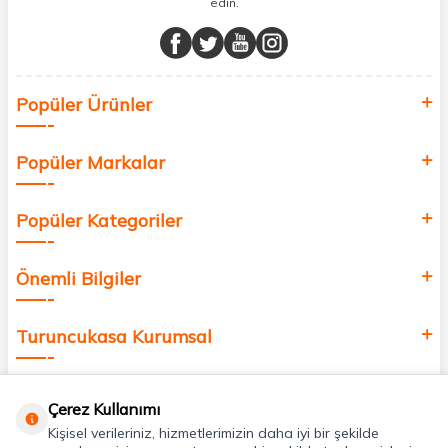
edin.
Müşteri memnuniyetini ön planda tutarak, en kaliteli markaları sizlerle
buluşturuyor ve online alışveriş deneyiminizi en iyi hale getiriyoruz.
Sağlık, güzellik ve iyi yaşam için aradığınız her şey burada!
Siz de kendinizi yenilemek, sağlığınızı desteklemek ve güzelliğinize
Popüler Ürünler
değer katmak için bize katılın!
Popüler Markalar
Popüler Kategoriler
Önemli Bilgiler
Turuncukasa Kurumsal
Hızlı Erişim
Çerez Kullanımı
Kişisel verileriniz, hizmetlerimizin daha iyi bir şekilde