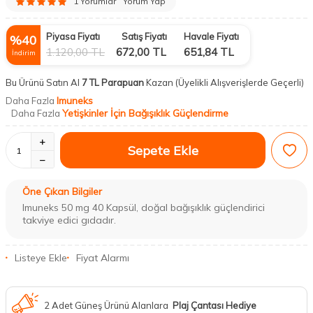
1 Yorumlar
Yorum Yap
Piyasa Fiyatı
Satış Fiyatı
Havale Fiyatı
%
40
1.120,00
TL
672,00
TL
651,84
TL
İndirim
Bu Ürünü Satın Al
7 TL Parapuan
Kazan
(Üyelikli Alışverişlerde Geçerli)
Imuneks
Daha Fazla
Yetişkinler İçin Bağışıklık Güçlendirme
Daha Fazla
Sepete Ekle
Öne Çıkan Bilgiler
Imuneks 50 mg 40 Kapsül, doğal bağışıklık güçlendirici
takviye edici gıdadır.
Listeye Ekle
Fiyat Alarmı
2 Adet Güneş Ürünü Alanlara
Plaj Çantası Hediye