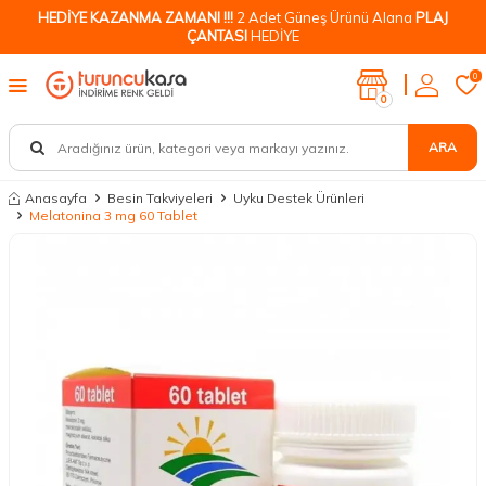
HEDİYE KAZANMA ZAMANI !!!
2 Adet Güneş Ürünü Alana
PLAJ
ÇANTASI
HEDİYE
0
0
ARA
Anasayfa
Besin Takviyeleri
Uyku Destek Ürünleri
Melatonina 3 mg 60 Tablet