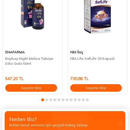
ENAFARMA
Nbt İlaç
Baybay Night Melisa Takviye
Nbt Life SafLife 30 Kapsül
Edici Gıda 50ml
547,20
TL
730,86
TL
Sepete Ekle
Sepete Ekle
Neden Biz?
Bizleri tercih etmeniz için geçerli birkaç sebep.