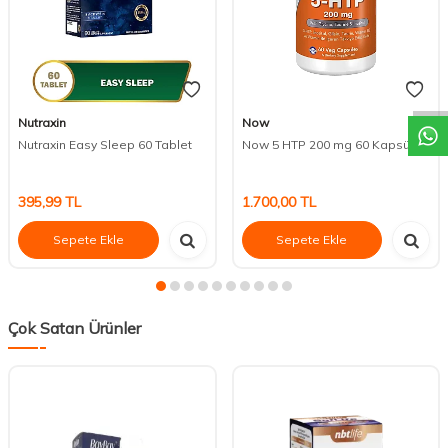
DESTEK
Nutraxin
Now
Nutraxin Easy Sleep 60 Tablet
Now 5 HTP 200 mg 60 Kapsül
395,99
TL
1.700,00
TL
Sepete Ekle
Sepete Ekle
Çok Satan Ürünler