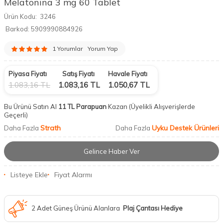
Melatonina 3 mg 60 Tablet
Ürün Kodu:
3246
Barkod:
5909990884926
1 Yorumlar
Yorum Yap
Piyasa Fiyatı
Satış Fiyatı
Havale Fiyatı
1.083,16
TL
1.083,16
TL
1.050,67
TL
Bu Ürünü Satın Al
11 TL Parapuan
Kazan
(Üyelikli Alışverişlerde
Geçerli)
Strath
Uyku Destek Ürünleri
Daha Fazla
Daha Fazla
Gelince Haber Ver
Listeye Ekle
Fiyat Alarmı
2 Adet Güneş Ürünü Alanlara
Plaj Çantası Hediye