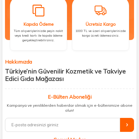
Kapıda Ödeme
Ücretsiz Kargo
Tüm alışverişlerinizde peşin nakit
1000 TL ve üzeri alışverişlerinizde
veya kredi kartı ile kapıda ödeme
kargo ücreti ödemezsiniz.
gerçekleştirebilirsiniz.
Hakkımızda
Türkiye’nin Güvenilir Kozmetik ve Takviye
Edici Gıda Mağazası
Güzellik, sağlık ve iyi hissetmek herkesin hakkı! Biz de bu vizyonla, hem
kişisel bakım hem de takviye edici gıda ürünlerini sizlerle
E-Bülten Aboneliği
buluşturuyoruz. Artık mağaza mağaza dolaşmanıza gerek yok;
Kampanya ve yeniliklerden haberdar olmak için e-bültenimize abone
ihtiyacınız olan her şeyi tek bir çatı altında topluyor ve kapınıza kadar
olun!
güvenle ulaştırıyoruz.
%100 orijinal kozmetik ve sağlık ürünleriyle güzelliğinizi tamamlayabilir,
vücudunuzu desteklemek için güvenilir takviye edici gıdalara
ulaşabilirsiniz. Cilt bakımından saç bakımına, makyajdan vitamin ve