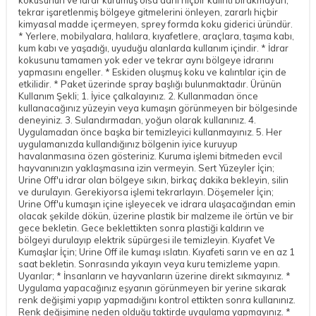
tekrar işaretlenmiş bölgeye gitmelerini önleyen, zararlı hiçbir
kimyasal madde içermeyen, sprey formda koku giderici üründür.
* Yerlere, mobilyalara, halılara, kıyafetlere, araçlara, taşıma kabı,
kum kabı ve yaşadığı, uyuduğu alanlarda kullanım içindir. * İdrar
kokusunu tamamen yok eder ve tekrar aynı bölgeye idrarını
yapmasını engeller. * Eskiden oluşmuş koku ve kalıntılar için de
etkilidir. * Paket üzerinde spray başlığı bulunmaktadır. Ürünün
Kullanım Şekli; 1. İyice çalkalayınız. 2. Kullanmadan önce
kullanacağınız yüzeyin veya kumaşın görünmeyen bir bölgesinde
deneyiniz. 3. Sulandırmadan, yoğun olarak kullanınız. 4.
Uygulamadan önce başka bir temizleyici kullanmayınız. 5. Her
uygulamanızda kullandığınız bölgenin iyice kuruyup
havalanmasına özen gösteriniz. Kuruma işlemi bitmeden evcil
hayvanınızın yaklaşmasına izin vermeyin. Sert Yüzeyler İçin;
Urine Off'u idrar olan bölgeye sıkın, birkaç dakika bekleyin, silin
ve durulayın. Gerekiyorsa işlemi tekrarlayın. Döşemeler İçin;
Urine Off'u kumaşın içine işleyecek ve idrara ulaşacağından emin
olacak şekilde dökün, üzerine plastik bir malzeme ile örtün ve bir
gece bekletin. Gece beklettikten sonra plastiği kaldırın ve
bölgeyi durulayıp elektrik süpürgesi ile temizleyin. Kıyafet Ve
Kumaşlar İçin; Urine Off ile kumaşı ıslatın. Kıyafeti sarın ve en az 1
saat bekletin. Sonrasında yıkayın veya kuru temizleme yapın.
Uyarılar; * İnsanların ve hayvanların üzerine direkt sıkmayınız. *
Uygulama yapacağınız eşyanın görünmeyen bir yerine sıkarak
renk değişimi yapıp yapmadığını kontrol ettikten sonra kullanınız.
Renk değişimine neden olduğu taktirde uygulama yapmayınız. *