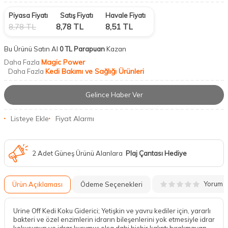
Piyasa Fiyatı
Satış Fiyatı
Havale Fiyatı
8,78
TL
8,78
TL
8,51
TL
Bu Ürünü Satın Al
0 TL Parapuan
Kazan
Magic Power
Daha Fazla
Kedi Bakımı ve Sağlığı Ürünleri
Daha Fazla
Gelince Haber Ver
Listeye Ekle
Fiyat Alarmı
2 Adet Güneş Ürünü Alanlara
Plaj Çantası Hediye
Yorum
Ürün Açıklaması
Ödeme Seçenekleri
Urine Off Kedi Koku Giderici; Yetişkin ve yavru kediler için, yararlı
bakteri ve özel enzimlerin idrarın bileşenlerini yok etmesiyle idrar
kokusunun ve idrar kurumuş olsa dahi hiçbir kalıntı bırakmayan,