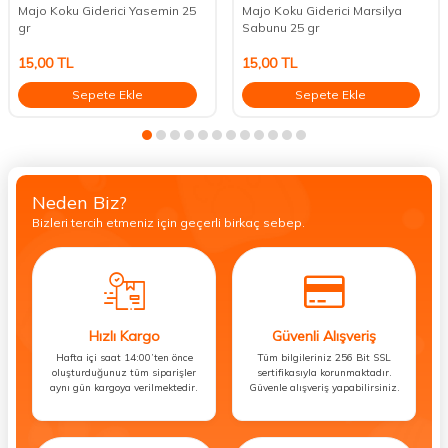
Majo Koku Giderici Yasemin 25
Majo Koku Giderici Marsilya
gr
Sabunu 25 gr
15,00
TL
15,00
TL
Sepete Ekle
Sepete Ekle
Neden Biz?
Bizleri tercih etmeniz için geçerli birkaç sebep.
Hızlı Kargo
Güvenli Alışveriş
Hafta içi saat 14:00’ten önce
Tüm bilgileriniz 256 Bit SSL
oluşturduğunuz tüm siparişler
sertifikasıyla korunmaktadır.
aynı gün kargoya verilmektedir.
Güvenle alışveriş yapabilirsiniz.