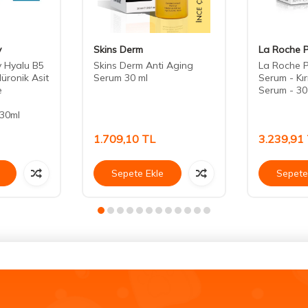
y
Skins Derm
La Roche 
 Hyalu B5
Skins Derm Anti Aging
La Roche P
üronik Asit
Serum 30 ml
Serum - Kırı
e
Serum - 30
 30ml
1.709,10
TL
3.239,91
Sepete Ekle
Sepete