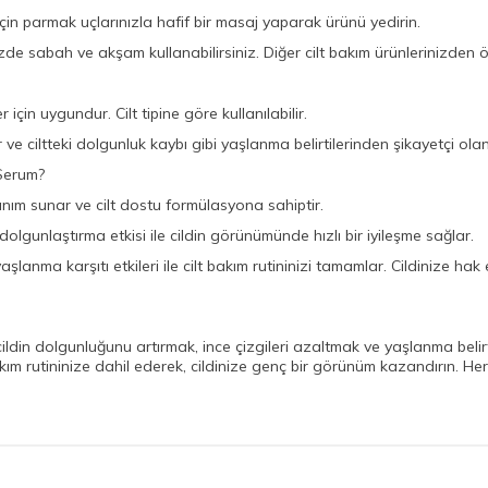
in parmak uçlarınızla hafif bir masaj yaparak ürünü yedirin.
zde sabah ve akşam kullanabilirsiniz. Diğer cilt bakım ürünlerinizden 
 için uygundur. Cilt tipine göre kullanılabilir.
lar ve ciltteki dolgunluk kaybı gibi yaşlanma belirtilerinden şikayetçi olan
 Serum?
lanım sunar ve cilt dostu formülasyona sahiptir.
lgunlaştırma etkisi ile cildin görünümünde hızlı bir iyileşme sağlar.
anma karşıtı etkileri ile cilt bakım rutininizi tamamlar. Cildinize hak
m, cildin dolgunluğunu artırmak, ince çizgileri azaltmak ve yaşlanma bel
 bakım rutininize dahil ederek, cildinize genç bir görünüm kazandırın. Her