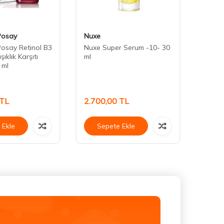
Posay
Nuxe
Allde
osay Retinol B3
Nuxe Super Serum -10- 30
Allde
şıklık Karşıtı
ml
Cilt C
 ml
TL
2.700,00
TL
232,
 Ekle
Sepete Ekle
Se