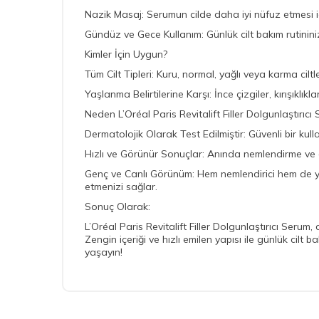
Nazik Masaj: Serumun cilde daha iyi nüfuz etmesi iç
Gündüz ve Gece Kullanım: Günlük cilt bakım rutinini
Kimler İçin Uygun?
Tüm Cilt Tipleri: Kuru, normal, yağlı veya karma ciltler
Yaşlanma Belirtilerine Karşı: İnce çizgiler, kırışıklık
Neden L’Oréal Paris Revitalift Filler Dolgunlaştırıcı
Dermatolojik Olarak Test Edilmiştir: Güvenli bir kul
Hızlı ve Görünür Sonuçlar: Anında nemlendirme ve do
Genç ve Canlı Görünüm: Hem nemlendirici hem de yaşl
etmenizi sağlar.
Sonuç Olarak:
L’Oréal Paris Revitalift Filler Dolgunlaştırıcı Seru
Zengin içeriği ve hızlı emilen yapısı ile günlük cilt
yaşayın!