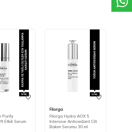
Filorga
Filorg
 Purify
Filorga Hydra AOX 5
Filorg
ft Etkili Serum
Intensive Antioxidant Cilt
5XP S
Bakım Serumu 30 ml