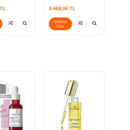
TL
3.468,36
TL
3.88
Sepete
Sep
Ekle
Ek