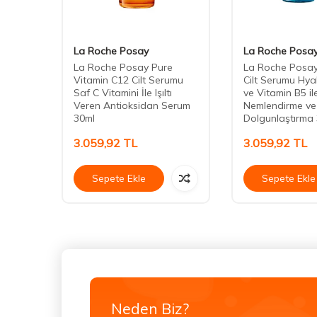
S
La Roche Posay
La Roche Posa
ct
La Roche Posay Pure
La Roche Posay
 Ampul
Vitamin C12 Cilt Serumu
Cilt Serumu Hyal
Saf C Vitamini İle Işıltı
ve Vitamin B5 il
Veren Antioksidan Serum
Nemlendirme ve
30ml
Dolgunlaştırma
3.059,92
TL
3.059,92
TL
Sepete Ekle
Sepete Ekle
Neden Biz?