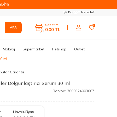
EDİYE
Kargom Nerede?
Sepetim
0
ARA
0,00
TL
0
Makyaj
Süpermarket
Petshop
Outlet
30 ml
ibütör Garantisi
iller Dolgunlaştırıcı Serum 30 ml
Barkod:
3600524003067
ı
Havale Fiyatı