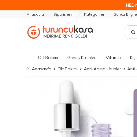
HEDİ
Anasayfa
Siparişlerim
Kategoriler
Banka Bilgile
Cilt Bakımı
Güneş Kremleri
Vitamin
Kiş
Anasayfa
Cilt Bakımı
Anti-Aging Ürünler
Anti