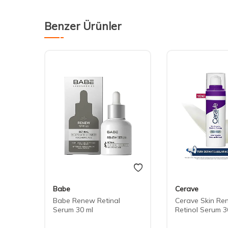
Benzer Ürünler
Babe
Cerave
Babe Renew Retinal
Cerave Skin Re
Serum 30 ml
Retinol Serum 3
ü 15