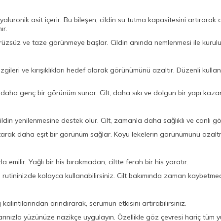
uronik asit içerir. Bu bileşen, cildin su tutma kapasitesini artırarak 
ır.
üzsüz ve taze görünmeye başlar. Cildin anında nemlenmesi ile kuruluk
zgileri ve kırışıklıkları hedef alarak görünümünü azaltır. Düzenli kull
arak daha genç bir görünüm sunar. Cilt, daha sıkı ve dolgun bir yapı kazan
 cildin yenilenmesine destek olur. Cilt, zamanla daha sağlıklı ve canlı 
tarak daha eşit bir görünüm sağlar. Koyu lekelerin görünümünü azaltm
 emilir. Yağlı bir his bırakmadan, ciltte ferah bir his yaratır.
utininizde kolayca kullanabilirsiniz. Cilt bakımında zaman kaybetmede
j kalıntılarından arındırarak, serumun etkisini artırabilirsiniz.
ızla yüzünüze nazikçe uygulayın. Özellikle göz çevresi hariç tüm yü