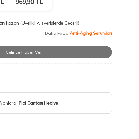
L
969,90
TL
an
Kazan
(Üyelikli Alışverişlerde Geçerli)
Daha Fazla
Anti-Aging Serumları
Gelince Haber Ver
 Alanlara
Plaj Çantası Hediye