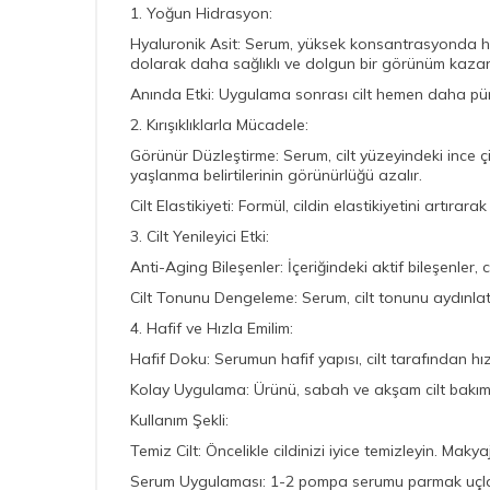
1. Yoğun Hidrasyon:
Hyaluronik Asit: Serum, yüksek konsantrasyonda hyal
dolarak daha sağlıklı ve dolgun bir görünüm kazan
Anında Etki: Uygulama sonrası cilt hemen daha pür
2. Kırışıklıklarla Mücadele:
Görünür Düzleştirme: Serum, cilt yüzeyindeki ince çi
yaşlanma belirtilerinin görünürlüğü azalır.
Cilt Elastikiyeti: Formül, cildin elastikiyetini artır
3. Cilt Yenileyici Etki:
Anti-Aging Bileşenler: İçeriğindeki aktif bileşenler,
Cilt Tonunu Dengeleme: Serum, cilt tonunu aydınla
4. Hafif ve Hızla Emilim:
Hafif Doku: Serumun hafif yapısı, cilt tarafından hızla
Kolay Uygulama: Ürünü, sabah ve akşam cilt bakım r
Kullanım Şekli:
Temiz Cilt: Öncelikle cildinizi iyice temizleyin. Makya
Serum Uygulaması: 1-2 pompa serumu parmak uçların