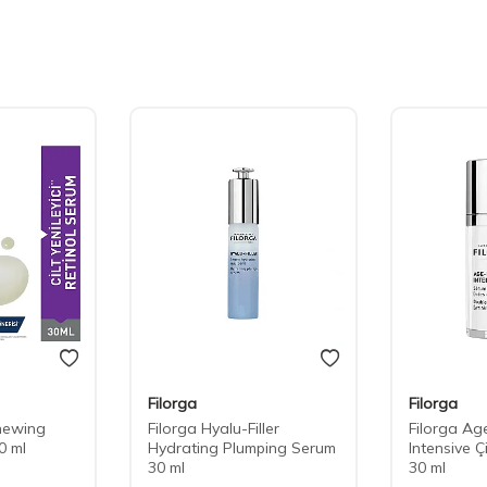
Filorga
Filorga
newing
Filorga Hyalu-Filler
Filorga Age
0 ml
Hydrating Plumping Serum
Intensive Çi
30 ml
30 ml