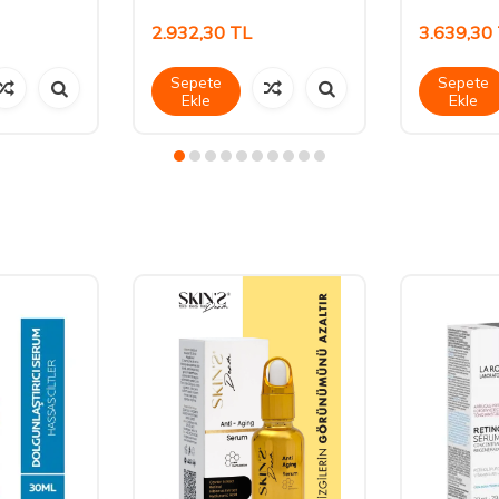
2.932,30
TL
3.639,30
Sepete
Sepete
Ekle
Ekle