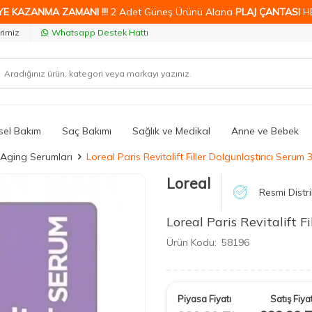
YE KAZANMA ZAMANI !!!
2 Adet Güneş Ürünü Alana
PLAJ ÇANTASI
H
rimiz
Whatsapp Destek Hattı
isel Bakım
Saç Bakımı
Sağlık ve Medikal
Anne ve Bebek
-Aging Serumları
Loreal Paris Revitalift Filler Dolgunlaştırıcı Serum 
Loreal
Resmi Distr
Loreal Paris Revitalift F
Ürün Kodu:
58196
Piyasa Fiyatı
Satış Fiyat