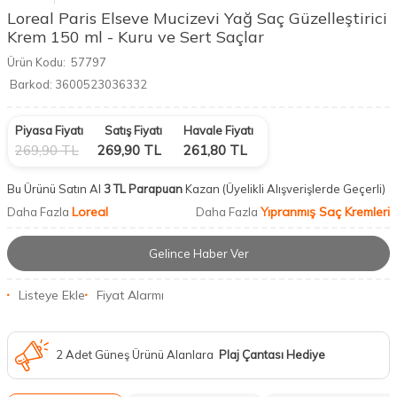
Loreal Paris Elseve Mucizevi Yağ Saç Güzelleştirici
Krem 150 ml - Kuru ve Sert Saçlar
Ürün Kodu:
57797
Barkod:
3600523036332
Piyasa Fiyatı
Satış Fiyatı
Havale Fiyatı
269,90
TL
269,90
TL
261,80
TL
Bu Ürünü Satın Al
3 TL Parapuan
Kazan
(Üyelikli Alışverişlerde Geçerli)
Loreal
Yıpranmış Saç Kremleri
Daha Fazla
Daha Fazla
Gelince Haber Ver
Listeye Ekle
Fiyat Alarmı
2 Adet Güneş Ürünü Alanlara
Plaj Çantası Hediye