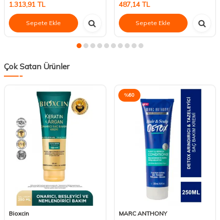
1.313,91
TL
487,14
TL
Sepete Ekle
Sepete Ekle
Çok Satan Ürünler
%
60
Bioxcin
MARC ANTHONY