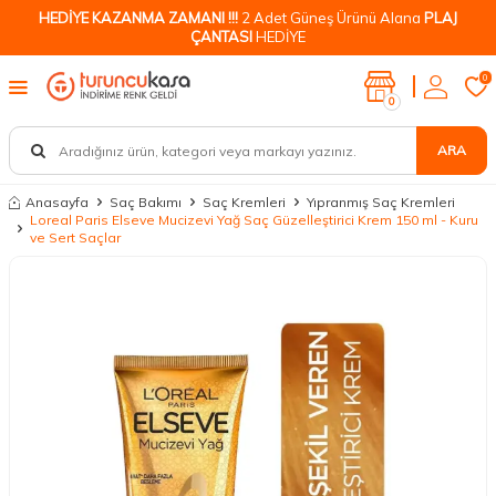
HEDİYE KAZANMA ZAMANI !!!
2 Adet Güneş Ürünü Alana
PLAJ
ÇANTASI
HEDİYE
0
0
ARA
Anasayfa
Saç Bakımı
Saç Kremleri
Yıpranmış Saç Kremleri
Loreal Paris Elseve Mucizevi Yağ Saç Güzelleştirici Krem 150 ml - Kuru
ve Sert Saçlar