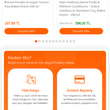
Bioxcin Keratin & Argan Onarıcı
Marc Anthony Detox Purify &
Saç Bakım Kremi 250 ml
Refresh Conditioner - Detox
Arındırıcı & Tazeleyici Saç Bakım
Kremi - 250 ml
167,99
TL
396,00
TL
990,00
TL
Sepete Ekle
Sepete Ekle
Neden Biz?
Bizleri tercih etmeniz için geçerli birkaç sebep.
Hızlı Kargo
Güvenli Alışveriş
Hafta içi saat 14:00’ten önce
Tüm bilgileriniz 256 Bit SSL
oluşturduğunuz tüm siparişler
sertifikasıyla korunmaktadır.
aynı gün kargoya verilmektedir.
Güvenle alışveriş yapabilirsiniz.