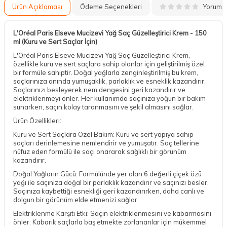
Yorum
Ürün Açıklaması
Ödeme Seçenekleri
L'Oréal Paris Elseve Mucizevi Yağ Saç Güzelleştirici Krem - 150
ml (Kuru ve Sert Saçlar İçin)
L'Oréal Paris Elseve Mucizevi Yağ Saç Güzelleştirici Krem,
özellikle kuru ve sert saçlara sahip olanlar için geliştirilmiş özel
bir formüle sahiptir. Doğal yağlarla zenginleştirilmiş bu krem,
saçlarınıza anında yumuşaklık, parlaklık ve esneklik kazandırır.
Saçlarınızı besleyerek nem dengesini geri kazandırır ve
elektriklenmeyi önler. Her kullanımda saçınıza yoğun bir bakım
sunarken, saçın kolay taranmasını ve şekil almasını sağlar.
Ürün Özellikleri:
Kuru ve Sert Saçlara Özel Bakım: Kuru ve sert yapıya sahip
saçları derinlemesine nemlendirir ve yumuşatır. Saç tellerine
nüfuz eden formülü ile saçı onararak sağlıklı bir görünüm
kazandırır.
Doğal Yağların Gücü: Formülünde yer alan 6 değerli çiçek özü
yağı ile saçınıza doğal bir parlaklık kazandırır ve saçınızı besler.
Saçınıza kaybettiği esnekliği geri kazandırırken, daha canlı ve
dolgun bir görünüm elde etmenizi sağlar.
Elektriklenme Karşıtı Etki: Saçın elektriklenmesini ve kabarmasını
önler. Kabarık saçlarla baş etmekte zorlananlar için mükemmel