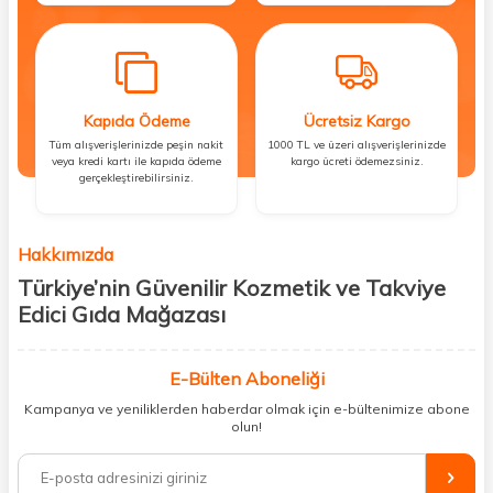
Kapıda Ödeme
Ücretsiz Kargo
Tüm alışverişlerinizde peşin nakit
1000 TL ve üzeri alışverişlerinizde
veya kredi kartı ile kapıda ödeme
kargo ücreti ödemezsiniz.
gerçekleştirebilirsiniz.
Hakkımızda
Türkiye’nin Güvenilir Kozmetik ve Takviye
Edici Gıda Mağazası
Güzellik, sağlık ve iyi hissetmek herkesin hakkı! Biz de bu vizyonla, hem
kişisel bakım hem de takviye edici gıda ürünlerini sizlerle
E-Bülten Aboneliği
buluşturuyoruz. Artık mağaza mağaza dolaşmanıza gerek yok;
Kampanya ve yeniliklerden haberdar olmak için e-bültenimize abone
ihtiyacınız olan her şeyi tek bir çatı altında topluyor ve kapınıza kadar
olun!
güvenle ulaştırıyoruz.
%100 orijinal kozmetik ve sağlık ürünleriyle güzelliğinizi tamamlayabilir,
vücudunuzu desteklemek için güvenilir takviye edici gıdalara