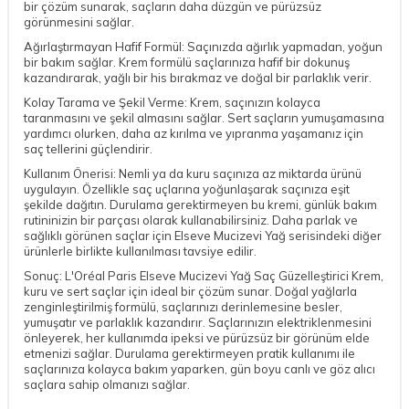
bir çözüm sunarak, saçların daha düzgün ve pürüzsüz
görünmesini sağlar.
Ağırlaştırmayan Hafif Formül: Saçınızda ağırlık yapmadan, yoğun
bir bakım sağlar. Krem formülü saçlarınıza hafif bir dokunuş
kazandırarak, yağlı bir his bırakmaz ve doğal bir parlaklık verir.
Kolay Tarama ve Şekil Verme: Krem, saçınızın kolayca
taranmasını ve şekil almasını sağlar. Sert saçların yumuşamasına
yardımcı olurken, daha az kırılma ve yıpranma yaşamanız için
saç tellerini güçlendirir.
Kullanım Önerisi: Nemli ya da kuru saçınıza az miktarda ürünü
uygulayın. Özellikle saç uçlarına yoğunlaşarak saçınıza eşit
şekilde dağıtın. Durulama gerektirmeyen bu kremi, günlük bakım
rutininizin bir parçası olarak kullanabilirsiniz. Daha parlak ve
sağlıklı görünen saçlar için Elseve Mucizevi Yağ serisindeki diğer
ürünlerle birlikte kullanılması tavsiye edilir.
Sonuç: L'Oréal Paris Elseve Mucizevi Yağ Saç Güzelleştirici Krem,
kuru ve sert saçlar için ideal bir çözüm sunar. Doğal yağlarla
zenginleştirilmiş formülü, saçlarınızı derinlemesine besler,
yumuşatır ve parlaklık kazandırır. Saçlarınızın elektriklenmesini
önleyerek, her kullanımda ipeksi ve pürüzsüz bir görünüm elde
etmenizi sağlar. Durulama gerektirmeyen pratik kullanımı ile
saçlarınıza kolayca bakım yaparken, gün boyu canlı ve göz alıcı
DESTEK
saçlara sahip olmanızı sağlar.