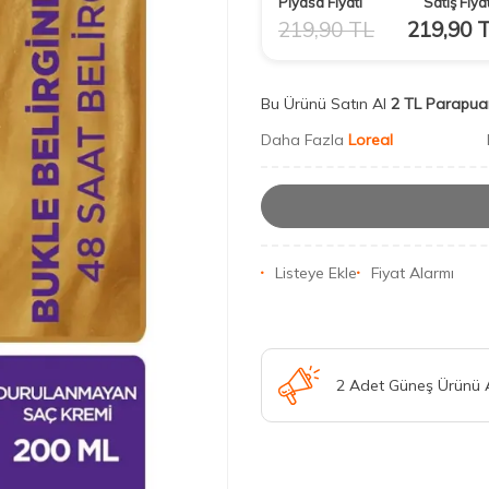
Piyasa Fiyatı
Satış Fiyat
219,90
TL
219,90
T
Bu Ürünü Satın Al
2 TL Parapua
Daha Fazla
Loreal
Listeye Ekle
Fiyat Alarmı
2 Adet Güneş Ürünü