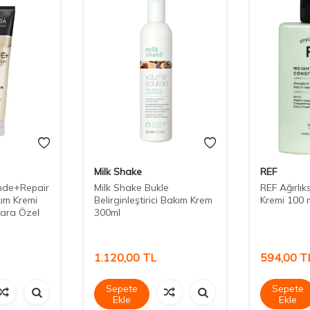
Milk Shake
REF
onde+Repair
Milk Shake Bukle
REF Ağırlı
ım Kremi
Belirginleştirici Bakım Krem
Kremi 100 
lara Özel
300ml
1.120,00
TL
594,00
T
Sepete
Sepete
Ekle
Ekle