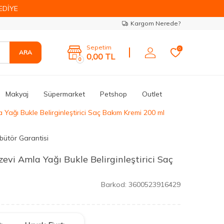
EDİYE
Kargom Nerede?
Sepetim
0
ARA
0,00
TL
0
Makyaj
Süpermarket
Petshop
Outlet
 Yağı Bukle Belirginleştirici Saç Bakım Kremi 200 ml
ibütör Garantisi
zevi Amla Yağı Bukle Belirginleştirici Saç
Barkod:
3600523916429