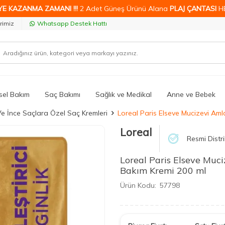
YE KAZANMA ZAMANI !!!
2 Adet Güneş Ürünü Alana
PLAJ ÇANTASI
H
rimiz
Whatsapp Destek Hattı
isel Bakım
Saç Bakımı
Sağlık ve Medikal
Anne ve Bebek
e İnce Saçlara Özel Saç Kremleri
Loreal Paris Elseve Mucizevi Amla
Loreal
Resmi Distr
Loreal Paris Elseve Muci
Bakım Kremi 200 ml
Ürün Kodu:
57798