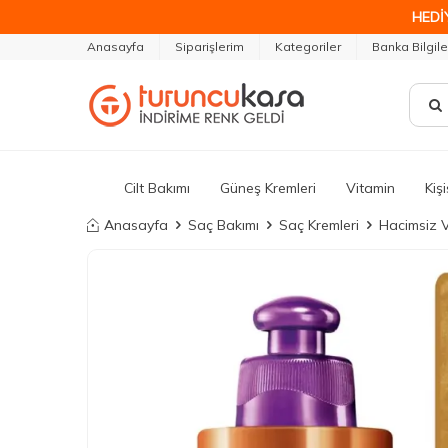
HEDİ
Anasayfa
Siparişlerim
Kategoriler
Banka Bilgile
Cilt Bakımı
Güneş Kremleri
Vitamin
Kiş
Anasayfa
Saç Bakımı
Saç Kremleri
Hacimsiz V