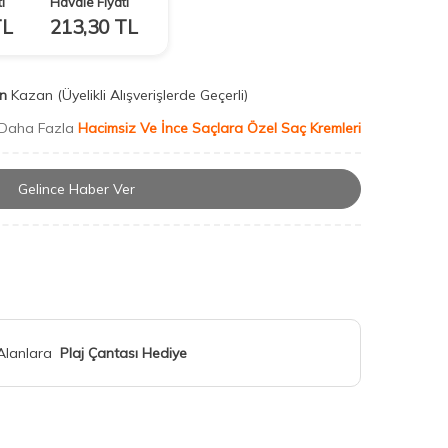
ı
Havale Fiyatı
L
213,30
TL
n
Kazan
(Üyelikli Alışverişlerde Geçerli)
Daha Fazla
Hacimsiz Ve İnce Saçlara Özel Saç Kremleri
Gelince Haber Ver
 Alanlara
Plaj Çantası Hediye