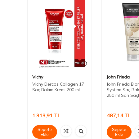
Vichy
John Frieda
izing
Vichy Dercos Collagen 17
John Frieda Bl
 Veren
Saç Bakım Kremi 200 ml
System Saç Bak
250 ml Sarı Saç
1.313,91
TL
487,14
TL
Sepete
Sepete
Ekle
Ekle