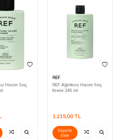
REF
REF
ksız Hacim Saç
REF Ağırlıksız Hacim Saç
REF Ağ
ml
Kremi 245 ml
Kremi
L
1.215,00
TL
1.70
Sepete
Sep
Ekle
Ek