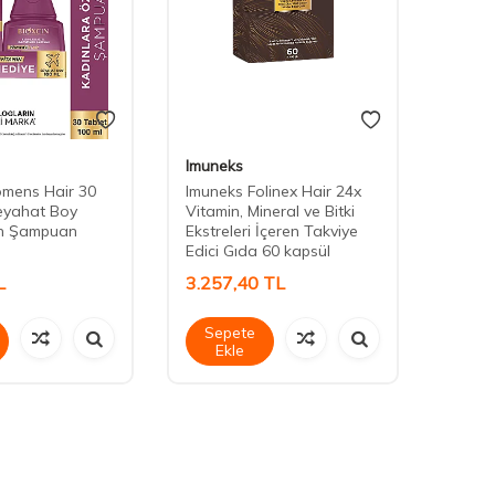
Imuneks
Vimex
omens Hair 30
Imuneks Folinex Hair 24x
Vimex
eyahat Boy
Vitamin, Mineral ve Bitki
Table
in Şampuan
Ekstreleri İçeren Takviye
Edici Gıda 60 kapsül
L
3.257,40
TL
449,
Sepete
Sep
Ekle
Ek