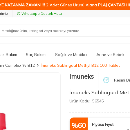
YE KAZANMA ZAMANI !!!
2 Adet Güneş Ürünü Alana
PLAJ ÇANTASI
H
rimiz
Whatsapp Destek Hattı
isel Bakım
Saç Bakımı
Sağlık ve Medikal
Anne ve Bebek
min Complex % B12
İmuneks Sublingual Methyl B12 100 Tablet
Imuneks
Resmi Di
İmuneks Sublingual Met
Ürün Kodu:
56545
%
60
Piyasa Fiyatı