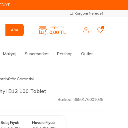
EDİYE
Kargom Nerede?
Sepetim
0
ARA
0,00
TL
0
Makyaj
Süpermarket
Petshop
Outlet
stribütör Garantisi
hyl B12 100 Tablet
Barkod:
8680176001036
Satış Fiyatı
Havale Fiyatı