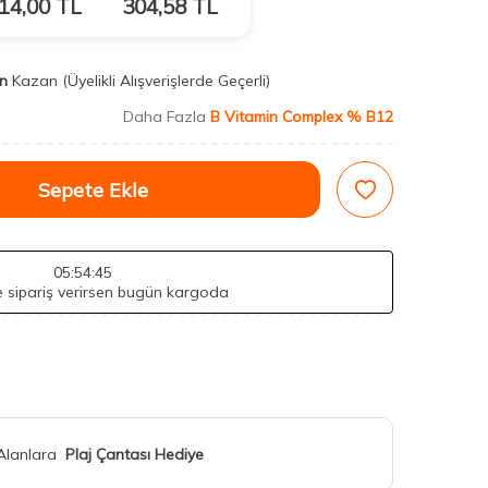
14,00
TL
304,58
TL
n
Kazan
(Üyelikli Alışverişlerde Geçerli)
Daha Fazla
B Vitamin Complex % B12
Sepete Ekle
05
:54
:43
de sipariş verirsen bugün kargoda
 Alanlara
Plaj Çantası Hediye