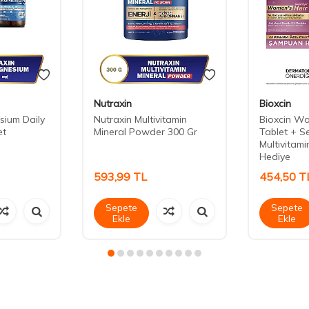
Nutraxin
Bioxcin
sium Daily
Nutraxin Multivitamin
Bioxcin W
et
Mineral Powder 300 Gr
Tablet + S
Multivitam
Hediye
593,99
TL
454,50
T
Sepete
Sepete
Ekle
Ekle