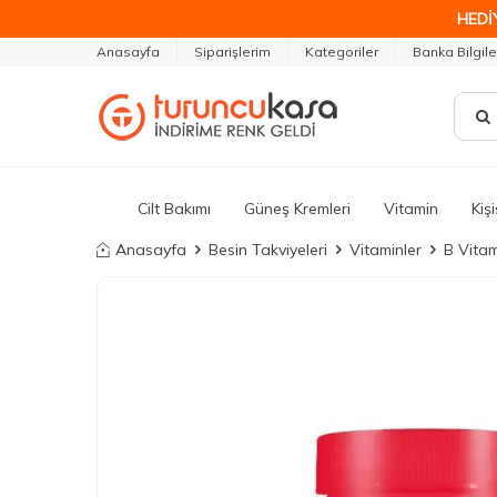
HEDİ
Anasayfa
Siparişlerim
Kategoriler
Banka Bilgile
Cilt Bakımı
Güneş Kremleri
Vitamin
Kiş
Anasayfa
Besin Takviyeleri
Vitaminler
B Vita