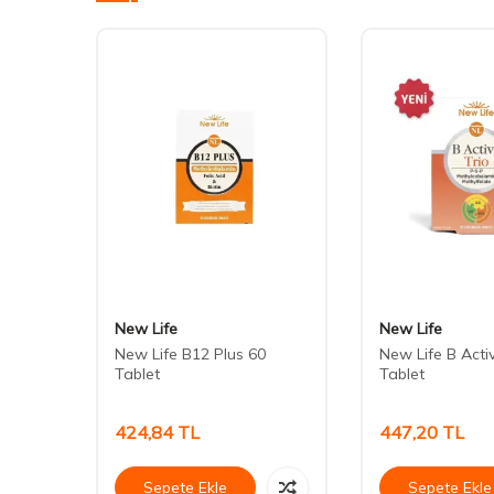
New Life
New Life
min
New Life B12 Plus 60
New Life B Acti
altı
Tablet
Tablet
424,84
TL
447,20
TL
Sepete Ekle
Sepete Ekle