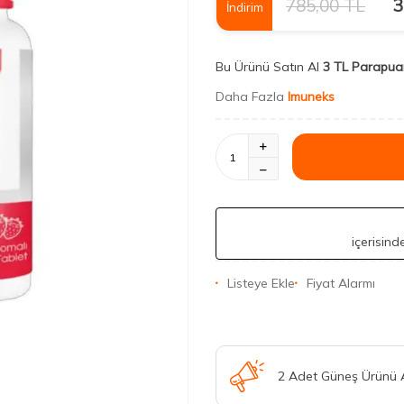
785,00
TL
3
İndirim
Bu Ürünü Satın Al
3 TL Parapua
Daha Fazla
Imuneks
içerisin
Listeye Ekle
Fiyat Alarmı
2 Adet Güneş Ürünü