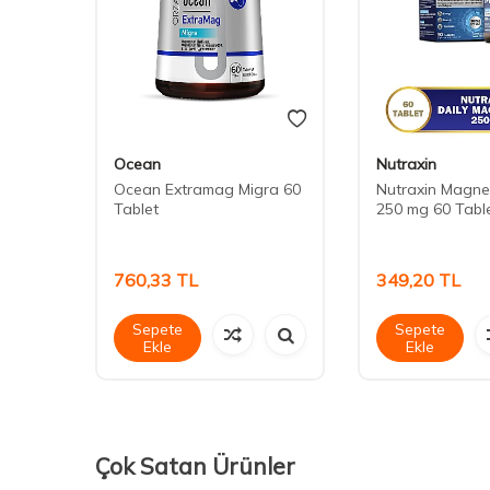
Ocean
Nutraxin
tamin
Ocean Extramag Migra 60
Nutraxin Magne
Tablet
250 mg 60 Tabl
760,33
TL
349,20
TL
Sepete
Sepete
Ekle
Ekle
Çok Satan Ürünler