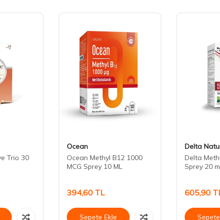
Ocean
Delta Natu
ve Trio 30
Ocean Methyl B12 1000
Delta Meth
MCG Sprey 10 ML
Sprey 20 m
394,60
TL
605,90
T
Sepete Ekle
Sepete