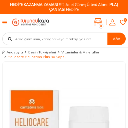
HEDİYE KAZANMA ZAMANI !!!
2 Adet Güneş Ürünü Alana
PLAJ
ÇANTASI
HEDİYE
0
0
ARA
Anasayfa
Besin Takviyeleri
Vitaminler & Mineraller
Heliocare Heliocaps Plus 30 Kapsül