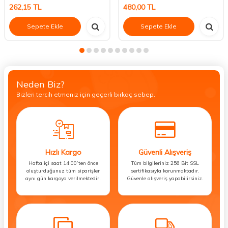
262,15
TL
480,00
TL
Sepete Ekle
Sepete Ekle
Neden Biz?
Bizleri tercih etmeniz için geçerli birkaç sebep.
Hızlı Kargo
Güvenli Alışveriş
Hafta içi saat 14:00’ten önce
Tüm bilgileriniz 256 Bit SSL
oluşturduğunuz tüm siparişler
sertifikasıyla korunmaktadır.
aynı gün kargoya verilmektedir.
Güvenle alışveriş yapabilirsiniz.