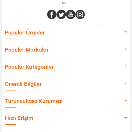
edin.
Müşteri memnuniyetini ön planda tutarak, en kaliteli markaları sizlerle
buluşturuyor ve online alışveriş deneyiminizi en iyi hale getiriyoruz.
Sağlık, güzellik ve iyi yaşam için aradığınız her şey burada!
Siz de kendinizi yenilemek, sağlığınızı desteklemek ve güzelliğinize
Popüler Ürünler
değer katmak için bize katılın!
Popüler Markalar
Popüler Kategoriler
Önemli Bilgiler
Turuncukasa Kurumsal
Hızlı Erişim