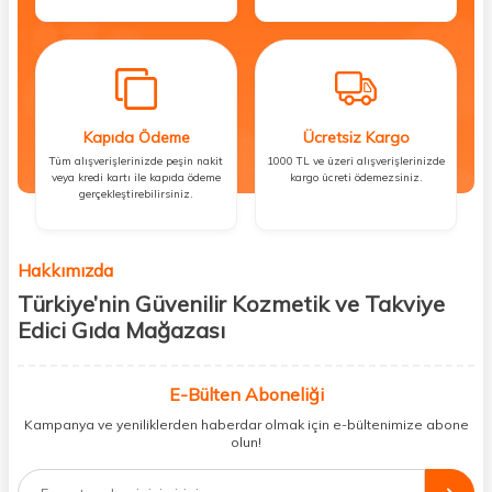
Kapıda Ödeme
Ücretsiz Kargo
Tüm alışverişlerinizde peşin nakit
1000 TL ve üzeri alışverişlerinizde
veya kredi kartı ile kapıda ödeme
kargo ücreti ödemezsiniz.
gerçekleştirebilirsiniz.
Hakkımızda
Türkiye’nin Güvenilir Kozmetik ve Takviye
Edici Gıda Mağazası
Güzellik, sağlık ve iyi hissetmek herkesin hakkı! Biz de bu vizyonla, hem
kişisel bakım hem de takviye edici gıda ürünlerini sizlerle
E-Bülten Aboneliği
buluşturuyoruz. Artık mağaza mağaza dolaşmanıza gerek yok;
Kampanya ve yeniliklerden haberdar olmak için e-bültenimize abone
ihtiyacınız olan her şeyi tek bir çatı altında topluyor ve kapınıza kadar
olun!
güvenle ulaştırıyoruz.
%100 orijinal kozmetik ve sağlık ürünleriyle güzelliğinizi tamamlayabilir,