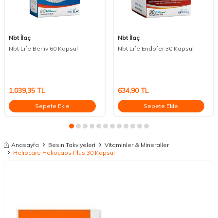
Nbt İlaç
Nbt İlaç
Nbt Life Berliv 60 Kapsül
Nbt Life Endofer 30 Kapsül
1.039,35
TL
634,90
TL
Sepete Ekle
Sepete Ekle
Anasayfa
Besin Takviyeleri
Vitaminler & Mineraller
Heliocare Heliocaps Plus 30 Kapsül