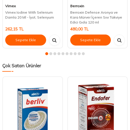
Vimex
Berroxin
Vimex Iodine With Selenium
Berroxin Defense Aronya ve
Damla 20 Ml - İyot, Selenyum
Kara Mürver İçeren Sıvı Takviye
Edici Gıda 120 ml
262,15
TL
480,00
TL
Sepete Ekle
Sepete Ekle
Çok Satan Ürünler