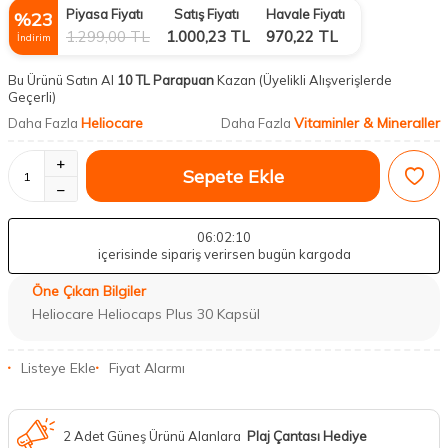
Piyasa Fiyatı
Satış Fiyatı
Havale Fiyatı
%
23
1.299,00
TL
1.000,23
TL
970,22
TL
İndirim
Bu Ürünü Satın Al
10 TL Parapuan
Kazan
(Üyelikli Alışverişlerde
Geçerli)
Heliocare
Vitaminler & Mineraller
Daha Fazla
Daha Fazla
Sepete Ekle
06
:02
:10
içerisinde sipariş verirsen bugün kargoda
Öne Çıkan Bilgiler
Heliocare Heliocaps Plus 30 Kapsül
Listeye Ekle
Fiyat Alarmı
2 Adet Güneş Ürünü Alanlara
Plaj Çantası Hediye