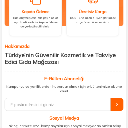
Kapıda Ödeme
Ücretsiz Kargo
Tüm alışverişlerinizde peşin nakit
1000 TL ve üzeri alışverişlerinizde
veya kredi kartı ile kapıda ödeme
kargo ücreti ödemezsiniz.
gerçekleştirebilirsiniz.
Hakkımızda
Türkiye’nin Güvenilir Kozmetik ve Takviye
Edici Gıda Mağazası
Güzellik, sağlık ve iyi hissetmek herkesin hakkı! Biz de bu vizyonla, hem
kişisel bakım hem de takviye edici gıda ürünlerini sizlerle
E-Bülten Aboneliği
buluşturuyoruz. Artık mağaza mağaza dolaşmanıza gerek yok;
Kampanya ve yeniliklerden haberdar olmak için e-bültenimize abone
ihtiyacınız olan her şeyi tek bir çatı altında topluyor ve kapınıza kadar
olun!
güvenle ulaştırıyoruz.
%100 orijinal kozmetik ve sağlık ürünleriyle güzelliğinizi tamamlayabilir,
vücudunuzu desteklemek için güvenilir takviye edici gıdalara
ulaşabilirsiniz. Cilt bakımından saç bakımına, makyajdan vitamin ve
Sosyal Medya
minerallere kadar binlerce ürünü uygun fiyat ve hızlı kargo avantajıyla
sunuyoruz.
Takipçilerimize özel kampanyalar için sosyal medyadan bizleri takip