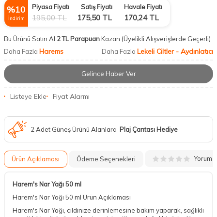
Piyasa Fiyatı
Satış Fiyatı
Havale Fiyatı
%
10
195,00
TL
175,50
TL
170,24
TL
İndirim
Bu Ürünü Satın Al
2 TL Parapuan
Kazan
(Üyelikli Alışverişlerde Geçerli)
Harems
Lekeli Ciltler - Aydınlatıcı
Daha Fazla
Daha Fazla
Gelince Haber Ver
Listeye Ekle
Fiyat Alarmı
2 Adet Güneş Ürünü Alanlara
Plaj Çantası Hediye
Yorum
Ürün Açıklaması
Ödeme Seçenekleri
Harem's Nar Yağı 50 ml
Harem's Nar Yağı 50 ml Ürün Açıklaması
Harem's Nar Yağı, cildinize derinlemesine bakım yaparak, sağlıklı