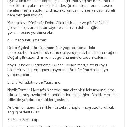
Hyaluronik Asit ile Zenginleştirilmiştir: Nar yağının nemlendirici
özellikleri, hyaluronik asit ile birleştiğinde cildin derinlemesine
nemlenmesini sağlar. Cildinizin kurumasını önler ve uzun süreli
nem dengesi sağlar.
Yumuşak ve Pürüzsüz Doku: Cildinizi besler ve pürüzsüz bir
görünüm kazandırır, bu sayede cildinizin daha sağlıklı
görünmesine yardımcı olur.
4. Cilt Tonunu Eşitleme:
Daha Aydınlık Bir Görünüm: Nar yağı, cilt tonundaki
düzensizlikleri azaltarak daha eşit ve aydınlık bir cilt tonu sağlar.
Doğal ışıltı kazandırır ve mat görünümünü ortadan kaldırır.
Koyu Lekeleri Hedefleme: Düzenli kullanımda, ciltteki koyu
lekelerin ve hiperpigmentasyonun görünümünü azaltmaya
yardımcı olur.
5. Cilt Rahatlatma ve Yatıştırma:
Nazik Formül: Harem's Nar Yağı, tüm cilt tipleri için uygundur ve
ciltteki tahrişi azaltarak rahatlatıcı bir etki sağlar. Özellikle hassas
ciltlerde yatıştırıcı özellikler gösterir.
Anti-inflamatuar Özellikler: Ciltteki iltihaplanmayı azaltarak cilt
sağlığını destekler.
6. Pratik Ambalaj: