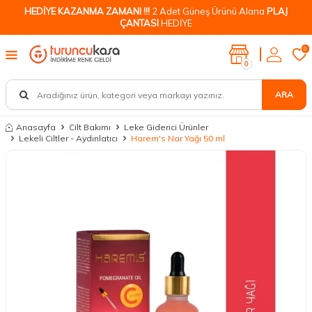
HEDİYE KAZANMA ZAMANI !!!
2 Adet Güneş Ürünü Alana
PLAJ
ÇANTASI
HEDİYE
0
0
ARA
Anasayfa
Cilt Bakımı
Leke Giderici Ürünler
Lekeli Ciltler - Aydınlatıcı
Harem's Nar Yağı 50 ml