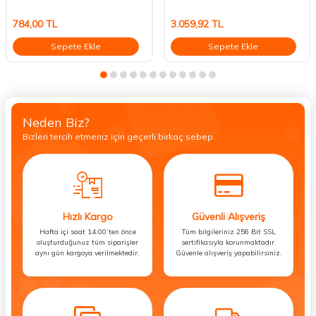
784,00
TL
3.059,92
TL
Sepete Ekle
Sepete Ekle
Neden Biz?
Bizleri tercih etmeniz için geçerli birkaç sebep.
Hızlı Kargo
Güvenli Alışveriş
Hafta içi saat 14:00’ten önce
Tüm bilgileriniz 256 Bit SSL
oluşturduğunuz tüm siparişler
sertifikasıyla korunmaktadır.
aynı gün kargoya verilmektedir.
Güvenle alışveriş yapabilirsiniz.