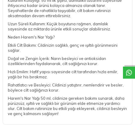
Kullanım Kolaylığı: 50 ml’lik şişesi, damlalıklı tasarımı sayesinde
ihtiyacınız kadar ürünü kolayca almanıza olanak tanır.
Seyahatlerde de rahatlıkla taşıyabilir, cilt bakım rutininizi
aksatmadan devam ettirebilirsiniz.
Uzun Süreli Kullanım: Küçük boyutuna rağmen, damlalık
sayesinde az miktarda ürünle etkili sonuçlar alabilirsiniz.
Neden Harem's Nar Yağı?
Etkili Cilt Bakımı: Cildinizin sağlıklı, genç ve ışıltılı görünmesini
DESTEK
sağlar.
Doğal ve Zengin İçerik: Narın besleyici ve antioksidan
özelliklerinden faydalanarak, cilt sağlığınızı korur.
Hızlı Emilim: Hafif yapısı sayesinde cilt tarafından hızla emilir,
yağlı bir his bırakmaz.
Rahatlatıcı ve Besleyici: Cildinizi yatıştırır, nemlendirir ve besler,
böylece cilt sağlığınızı korur.
Harem's Nar Yağı 50 ml, cildinize gereken bakımı sunarak, daha
pürüzsüz, ışıltılı ve sağlıklı bir görünüm elde etmenize yardımcı
olur. Cilt bakım rutininize bu etkili yağı ekleyerek, cildinizi besleyin
ve genç kalmasını sağlayın!