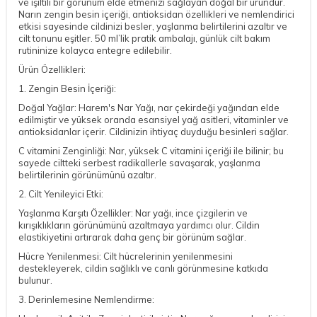
ve ışıltılı bir görünüm elde etmenizi sağlayan doğal bir üründür.
Narın zengin besin içeriği, antioksidan özellikleri ve nemlendirici
etkisi sayesinde cildinizi besler, yaşlanma belirtilerini azaltır ve
cilt tonunu eşitler. 50 ml’lik pratik ambalajı, günlük cilt bakım
rutininize kolayca entegre edilebilir.
Ürün Özellikleri:
1. Zengin Besin İçeriği:
Doğal Yağlar: Harem's Nar Yağı, nar çekirdeği yağından elde
edilmiştir ve yüksek oranda esansiyel yağ asitleri, vitaminler ve
antioksidanlar içerir. Cildinizin ihtiyaç duyduğu besinleri sağlar.
C vitamini Zenginliği: Nar, yüksek C vitamini içeriği ile bilinir; bu
sayede ciltteki serbest radikallerle savaşarak, yaşlanma
belirtilerinin görünümünü azaltır.
2. Cilt Yenileyici Etki:
Yaşlanma Karşıtı Özellikler: Nar yağı, ince çizgilerin ve
kırışıklıkların görünümünü azaltmaya yardımcı olur. Cildin
elastikiyetini artırarak daha genç bir görünüm sağlar.
Hücre Yenilenmesi: Cilt hücrelerinin yenilenmesini
destekleyerek, cildin sağlıklı ve canlı görünmesine katkıda
bulunur.
3. Derinlemesine Nemlendirme: