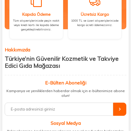
Kapıda Ödeme
Ücretsiz Kargo
Tüm alışverişlerinizde peşin nakit
1000 TL ve üzeri alışverişlerinizde
veya kredi kartı ile kapıda ödeme
kargo ücreti ödemezsiniz.
gerçekleştirebilirsiniz.
Hakkımızda
Türkiye’nin Güvenilir Kozmetik ve Takviye
Edici Gıda Mağazası
Güzellik, sağlık ve iyi hissetmek herkesin hakkı! Biz de bu vizyonla, hem
kişisel bakım hem de takviye edici gıda ürünlerini sizlerle
E-Bülten Aboneliği
buluşturuyoruz. Artık mağaza mağaza dolaşmanıza gerek yok;
Kampanya ve yeniliklerden haberdar olmak için e-bültenimize abone
ihtiyacınız olan her şeyi tek bir çatı altında topluyor ve kapınıza kadar
olun!
güvenle ulaştırıyoruz.
%100 orijinal kozmetik ve sağlık ürünleriyle güzelliğinizi tamamlayabilir,
vücudunuzu desteklemek için güvenilir takviye edici gıdalara
ulaşabilirsiniz. Cilt bakımından saç bakımına, makyajdan vitamin ve
Sosyal Medya
minerallere kadar binlerce ürünü uygun fiyat ve hızlı kargo avantajıyla
sunuyoruz.