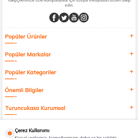
Takipçilerimize özel kampanyalar için sosyal medyadan bizleri takip
edin.
Müşteri memnuniyetini ön planda tutarak, en kaliteli markaları sizlerle
buluşturuyor ve online alışveriş deneyiminizi en iyi hale getiriyoruz.
Sağlık, güzellik ve iyi yaşam için aradığınız her şey burada!
Siz de kendinizi yenilemek, sağlığınızı desteklemek ve güzelliğinize
Popüler Ürünler
değer katmak için bize katılın!
Popüler Markalar
Popüler Kategoriler
Önemli Bilgiler
Turuncukasa Kurumsal
Hızlı Erişim
Çerez Kullanımı
Kişisel verileriniz, hizmetlerimizin daha iyi bir şekilde