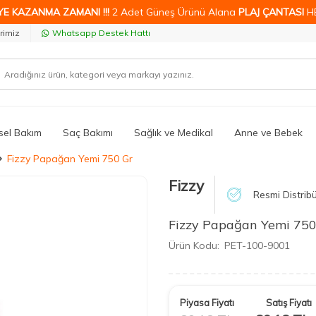
YE KAZANMA ZAMANI !!!
2 Adet Güneş Ürünü Alana
PLAJ ÇANTASI
H
rimiz
Whatsapp Destek Hattı
isel Bakım
Saç Bakımı
Sağlık ve Medikal
Anne ve Bebek
Fizzy Papağan Yemi 750 Gr
Fizzy
Resmi Distrib
Fizzy Papağan Yemi 750
Ürün Kodu:
PET-100-9001
Piyasa Fiyatı
Satış Fiyatı