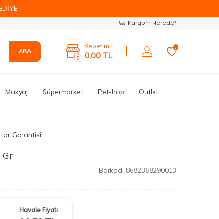
EDİYE
Kargom Nerede?
Sepetim
0
ARA
0,00
TL
0
Makyaj
Süpermarket
Petshop
Outlet
ütör Garantisi
 Gr
Barkod:
8682368290013
Havale Fiyatı