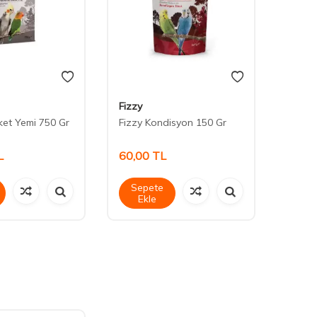
Fizzy
Has
ket Yemi 750 Gr
Fizzy Kondisyon 150 Gr
Fizzy
Kraker
L
60,00
TL
35,0
Sepete
Sep
Ekle
Ek