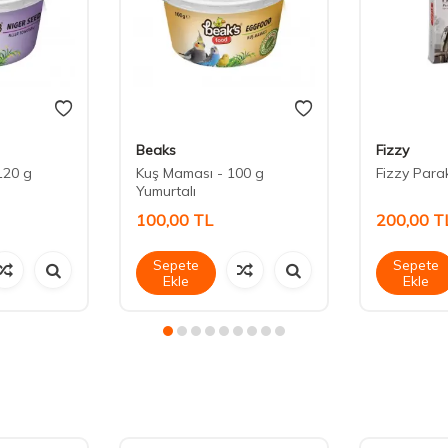
Beaks
Fizzy
120 g
Kuş Maması - 100 g
Fizzy Para
Yumurtalı
100,00
TL
200,00
T
Sepete
Sepete
Ekle
Ekle