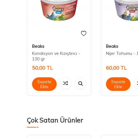
Beaks
Beaks
ri - 2
Kondisyon ve Kızıştırıcı -
Nijer Tohumu - 
130 gr
50,00
TL
60,00
TL
Sepete
Sepete
Ekle
Ekle
Çok Satan Ürünler