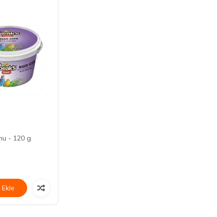
mu - 120 g
 Ekle