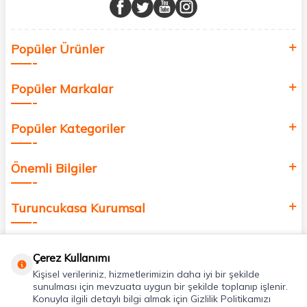
buluşturuyor ve online alışveriş deneyiminizi en iyi hale getiriyoruz.
Sağlık, güzellik ve iyi yaşam için aradığınız her şey burada!
Siz de kendinizi yenilemek, sağlığınızı desteklemek ve güzelliğinize
Popüler Ürünler
değer katmak için bize katılın!
Popüler Markalar
Popüler Kategoriler
Önemli Bilgiler
Turuncukasa Kurumsal
Hızlı Erişim
Çerez Kullanımı
Kişisel verileriniz, hizmetlerimizin daha iyi bir şekilde
Uygulamalarımız
sunulması için mevzuata uygun bir şekilde toplanıp işlenir.
Konuyla ilgili detaylı bilgi almak için Gizlilik Politikamızı