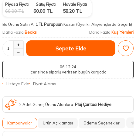
Piyasa Fiyatı
Satış Fiyatı
Havale Fiyatı
60,00
TL
60,00
TL
58,20
TL
Bu Ürünü Satın Al
1 TL Parapuan
Kazan
(Üyelikli Alışverişlerde Geçerli)
Beaks
Kuş Yemleri
Daha Fazla
Daha Fazla
Sepete Ekle
06
:12
:23
içerisinde sipariş verirsen bugün kargoda
Listeye Ekle
Fiyat Alarmı
2 Adet Güneş Ürünü Alanlara
Plaj Çantası Hediye
Kampanyalar
Ürün Açıklaması
Ödeme Seçenekleri