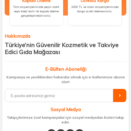
Kapıda Ödeme
Ücretsiz Kargo
Tüm alışverişlerinizde peşin nakit
1000 TL ve üzeri alışverişlerinizde
veya kredi kartı ile kapıda ödeme
kargo ücreti ödemezsiniz.
gerçekleştirebilirsiniz.
Hakkımızda
Türkiye’nin Güvenilir Kozmetik ve Takviye
Edici Gıda Mağazası
Güzellik, sağlık ve iyi hissetmek herkesin hakkı! Biz de bu vizyonla, hem
kişisel bakım hem de takviye edici gıda ürünlerini sizlerle
E-Bülten Aboneliği
buluşturuyoruz. Artık mağaza mağaza dolaşmanıza gerek yok;
Kampanya ve yeniliklerden haberdar olmak için e-bültenimize abone
ihtiyacınız olan her şeyi tek bir çatı altında topluyor ve kapınıza kadar
olun!
güvenle ulaştırıyoruz.
%100 orijinal kozmetik ve sağlık ürünleriyle güzelliğinizi tamamlayabilir,
vücudunuzu desteklemek için güvenilir takviye edici gıdalara
ulaşabilirsiniz. Cilt bakımından saç bakımına, makyajdan vitamin ve
Sosyal Medya
minerallere kadar binlerce ürünü uygun fiyat ve hızlı kargo avantajıyla
sunuyoruz.
Takipçilerimize özel kampanyalar için sosyal medyadan bizleri takip
edin.
Müşteri memnuniyetini ön planda tutarak, en kaliteli markaları sizlerle