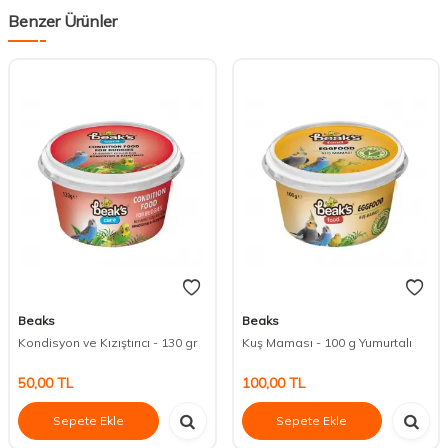
Benzer Ürünler
Beaks
Beaks
Kondisyon ve Kızıştırıcı - 130 gr
Kuş Maması - 100 g Yumurtalı
50,00
TL
100,00
TL
Sepete Ekle
Sepete Ekle