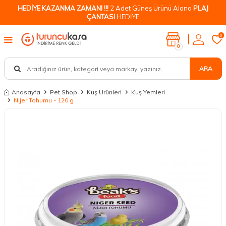
HEDİYE KAZANMA ZAMANI !!!
2 Adet Güneş Ürünü Alana
PLAJ
ÇANTASI
HEDİYE
0
0
ARA
Anasayfa
Pet Shop
Kuş Ürünleri
Kuş Yemleri
Nijer Tohumu - 120 g