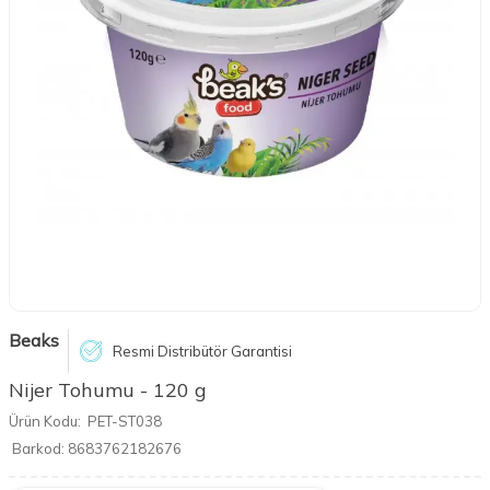
Beaks
Resmi Distribütör Garantisi
Nijer Tohumu - 120 g
Ürün Kodu:
PET-ST038
Barkod:
8683762182676