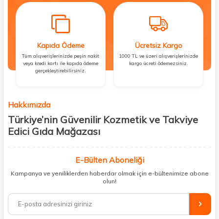
Kapıda Ödeme
Ücretsiz Kargo
Tüm alışverişlerinizde peşin nakit
1000 TL ve üzeri alışverişlerinizde
veya kredi kartı ile kapıda ödeme
kargo ücreti ödemezsiniz.
gerçekleştirebilirsiniz.
Hakkımızda
Türkiye’nin Güvenilir Kozmetik ve Takviye
Edici Gıda Mağazası
Güzellik, sağlık ve iyi hissetmek herkesin hakkı! Biz de bu vizyonla, hem
kişisel bakım hem de takviye edici gıda ürünlerini sizlerle
E-Bülten Aboneliği
buluşturuyoruz. Artık mağaza mağaza dolaşmanıza gerek yok;
Kampanya ve yeniliklerden haberdar olmak için e-bültenimize abone
ihtiyacınız olan her şeyi tek bir çatı altında topluyor ve kapınıza kadar
olun!
güvenle ulaştırıyoruz.
%100 orijinal kozmetik ve sağlık ürünleriyle güzelliğinizi tamamlayabilir,
vücudunuzu desteklemek için güvenilir takviye edici gıdalara