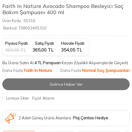
Faith In Nature Avocado Shampoo Besleyici Saç
Bakım Şampuanı 400 ml
Ürün Kodu:
55316
Barkod:
708002405310
Piyasa Fiyatı
Satış Fiyatı
Havale Fiyatı
365,00
TL
365,00
TL
354,05
TL
Bu Ürünü Satın Al
4 TL Parapuan
Kazan
(Üyelikli Alışverişlerde Geçerli)
Faith In Nature
Normal Saç Şampuanları
Daha Fazla
Daha Fazla
Gelince Haber Ver
Listeye Ekle
Fiyat Alarmı
2 Adet Güneş Ürünü Alanlara
Plaj Çantası Hediye