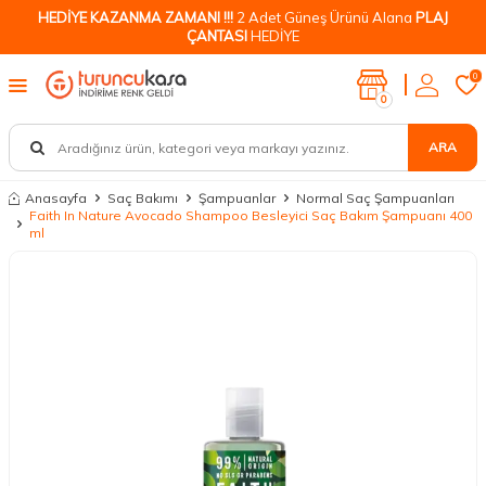
HEDİYE KAZANMA ZAMANI !!!
2 Adet Güneş Ürünü Alana
PLAJ
ÇANTASI
HEDİYE
0
0
ARA
Anasayfa
Saç Bakımı
Şampuanlar
Normal Saç Şampuanları
Faith In Nature Avocado Shampoo Besleyici Saç Bakım Şampuanı 400
ml