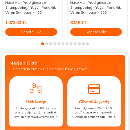
Nuxe Hair Prodigieux Le
Nuxe Hair Prodigieux Le
Shampooing - Yoğun Parlaklık
Shampooing - Yoğun Parlaklık
Veren Şampuan - 400 ml
Veren Şampuan - 200 ml
1.073,00
TL
807,50
TL
Sepete Ekle
Sepete Ekle
Neden Biz?
Bizleri tercih etmeniz için geçerli birkaç sebep.
Hızlı Kargo
Güvenli Alışveriş
Hafta içi saat 14:00’ten önce
Tüm bilgileriniz 256 Bit SSL
oluşturduğunuz tüm siparişler
sertifikasıyla korunmaktadır.
aynı gün kargoya verilmektedir.
Güvenle alışveriş yapabilirsiniz.