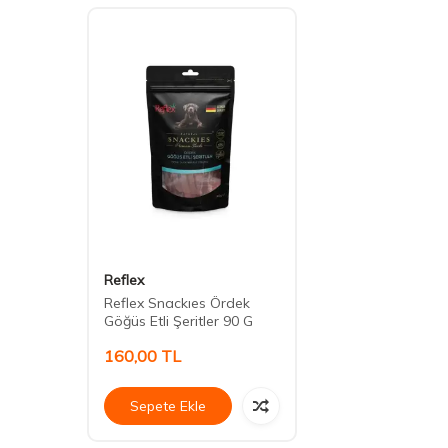
Reflex
Reflex Snackıes Ördek
Göğüs Etli Şeritler 90 G
160,00
TL
Sepete Ekle