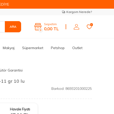
EDİYE
Kargom Nerede?
Sepetim
0
ARA
0,00
TL
0
Makyaj
Süpermarket
Petshop
Outlet
ütör Garantisi
11 gr 10 lu
Barkod:
8693201000225
Havale Fiyatı