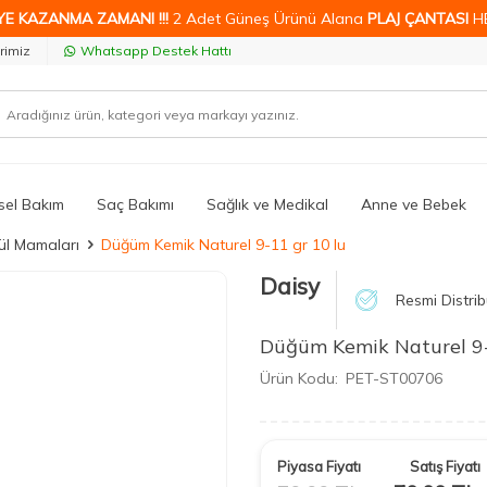
YE KAZANMA ZAMANI !!!
2 Adet Güneş Ürünü Alana
PLAJ ÇANTASI
H
rimiz
Whatsapp Destek Hattı
isel Bakım
Saç Bakımı
Sağlık ve Medikal
Anne ve Bebek
l Mamaları
Düğüm Kemik Naturel 9-11 gr 10 lu
Daisy
Resmi Distrib
Düğüm Kemik Naturel 9-
Ürün Kodu:
PET-ST00706
Piyasa Fiyatı
Satış Fiyatı