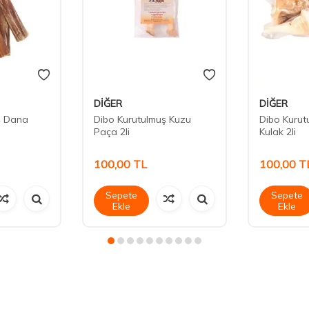
DİĞER
DİĞER
ş Dana
Dibo Kurutulmuş Kuzu
Dibo Kuru
Paça 2li
Kulak 2li
100,00
TL
100,00
T
Sepete
Sepete
Ekle
Ekle