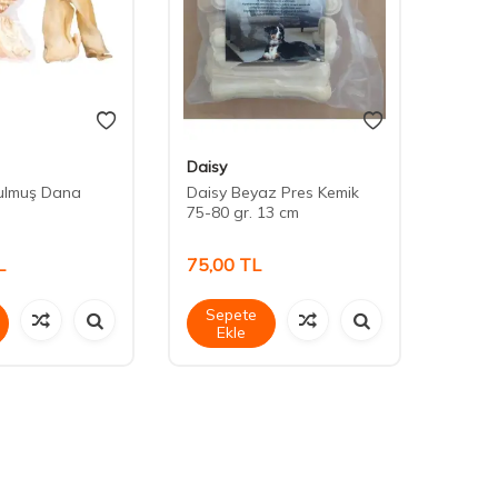
Daisy
Daisy
tulmuş Dana
Daisy Beyaz Pres Kemik
Daisy
75-80 gr. 13 cm
150-1
L
75,00
TL
150,
Sepete
Sep
Ekle
Ek