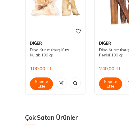
DİĞER
DİĞER
e
Dibo Kurutulmuş Kuzu
Dibo Kurutulmu
aları
Kulak 100 gr
Penisi 100 gr
100,00
TL
240,00
TL
Sepete
Sepete
Ekle
Ekle
Çok Satan Ürünler