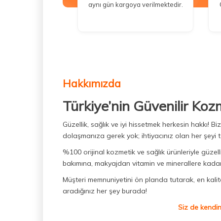
aynı gün kargoya verilmektedir.
Hakkımızda
Türkiye’nin Güvenilir Koz
Güzellik, sağlık ve iyi hissetmek herkesin hakkı! 
dolaşmanıza gerek yok; ihtiyacınız olan her şeyi t
%100 orijinal kozmetik ve sağlık ürünleriyle güzell
bakımına, makyajdan vitamin ve minerallere kadar 
Müşteri memnuniyetini ön planda tutarak, en kaliteli
aradığınız her şey burada!
Siz de kendin