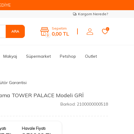
EDİYE
Kargom Nerede?
Sepetim
0
ARA
0,00
TL
0
Makyaj
Süpermarket
Petshop
Outlet
ütör Garantisi
malama TOWER PALACE Modeli GRİ
Barkod:
2100000000518
yatı
Havale Fiyatı