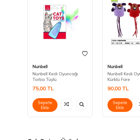
Nunbell
Nunbell
i 20 cm
Nunbell Kedi Oyuncağı
Nunbell Kedi O
Torba Tüylü
Kürklü Fare
75,00
TL
90,00
TL
Sepete
Sepete
Ekle
Ekle