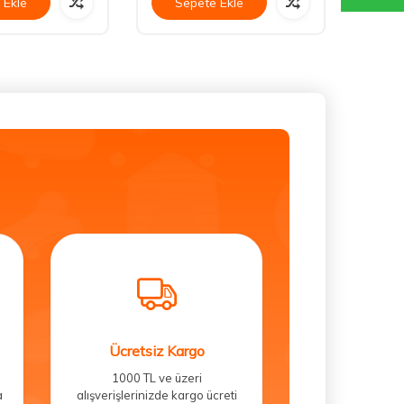
 Ekle
Sepete Ekle
Se
Ücretsiz Kargo
1000 TL ve üzeri
a
alışverişlerinizde kargo ücreti