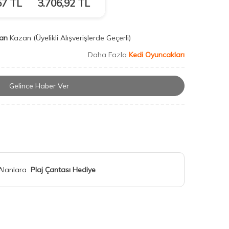
57
TL
3.706,92
TL
an
Kazan
(Üyelikli Alışverişlerde Geçerli)
Daha Fazla
Kedi Oyuncakları
Gelince Haber Ver
 Alanlara
Plaj Çantası Hediye