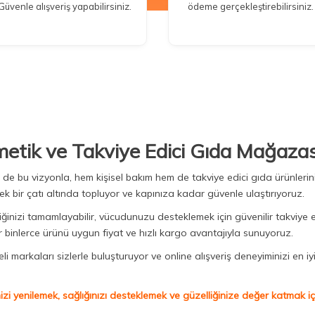
Güvenle alışveriş yapabilirsiniz.
ödeme gerçekleştirebilirsiniz.
metik ve Takviye Edici Gıda Mağazas
Biz de bu vizyonla, hem kişisel bakım hem de takviye edici gıda ürünler
ek bir çatı altında topluyor ve kapınıza kadar güvenle ulaştırıyoruz.
iğinizi tamamlayabilir, vücudunuzu desteklemek için güvenilir takviye e
binlerce ürünü uygun fiyat ve hızlı kargo avantajıyla sunuyoruz.
 markaları sizlerle buluşturuyor ve online alışveriş deneyiminizi en iyi 
izi yenilemek, sağlığınızı desteklemek ve güzelliğinize değer katmak için