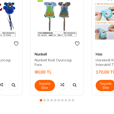
Nunbell
Has
yuncagı
Nunbell Kedi Oyuncagı
Hareketli 
Fare
İnteraktif 
90,00
TL
170,00
T
Sepete
Sepete
Ekle
Ekle