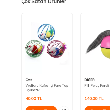
Çok Satan Ürünler
Cmt
DİĞER
i
Welfare Kafes İçi Fare Top
Pilli Peluş Farel
Oyuncak
40,00
TL
140,00
TL