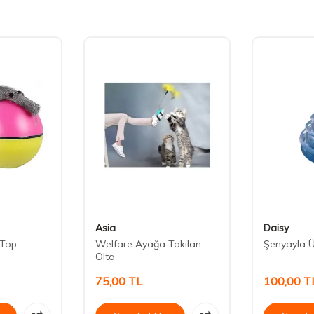
Asia
Daisy
i Top
Welfare Ayağa Takılan
Şenyayla Ü
Olta
75,00
TL
100,00
T