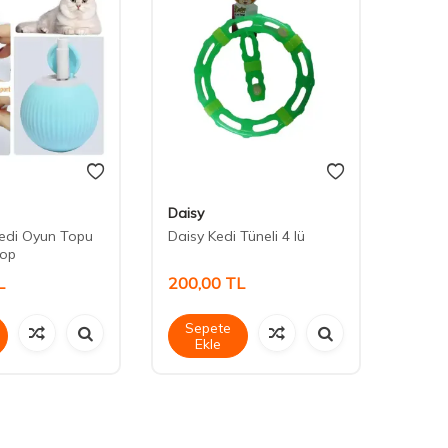
Daisy
Maxi L
Kedi Oyun Topu
Daisy Kedi Tüneli 4 lü
Maxi L
Top
L
200,00
TL
30,0
Sepete
Sep
Ekle
Ek