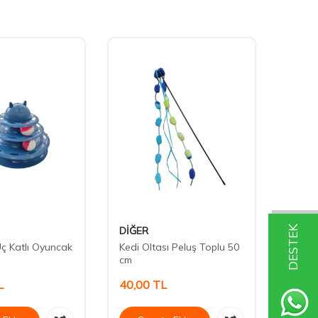
DESTEK
DİĞER
Has
ç Katlı Oyuncak
Kedi Oltası Peluş Toplu 50
Harek
cm
İntera
L
40,00
TL
170,