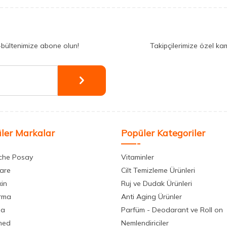
-bültenimize abone olun!
Takipçilerimize özel ka
ler Markalar
Popüler Kategoriler
che Posay
Vitaminler
care
Cilt Temizleme Ürünleri
xin
Ruj ve Dudak Ürünleri
rma
Anti Aging Ürünler
la
Parfüm - Deodarant ve Roll on
med
Nemlendiriciler