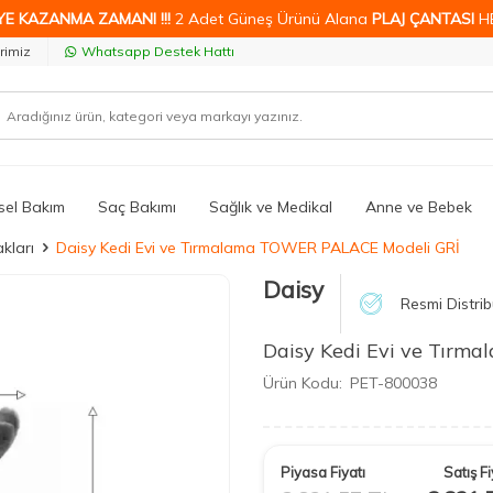
YE KAZANMA ZAMANI !!!
2 Adet Güneş Ürünü Alana
PLAJ ÇANTASI
H
rimiz
Whatsapp Destek Hattı
isel Bakım
Saç Bakımı
Sağlık ve Medikal
Anne ve Bebek
kları
Daisy Kedi Evi ve Tırmalama TOWER PALACE Modeli GRİ
Daisy
Resmi Distrib
Daisy Kedi Evi ve Tır
Ürün Kodu:
PET-800038
Piyasa Fiyatı
Satış Fi