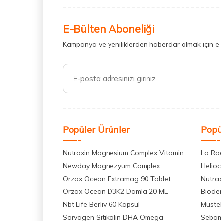
E-Bülten Aboneliği
Kampanya ve yeniliklerden haberdar olmak için e
Popüler Ürünler
Popü
Nutraxin Magnesium Complex Vitamin
La Ro
Newday Magnezyum Complex
Helio
Orzax Ocean Extramag 90 Tablet
Nutra
Orzax Ocean D3K2 Damla 20 ML
Biode
Nbt Life Berliv 60 Kapsül
Muste
Sorvagen Sitikolin DHA Omega
Seba