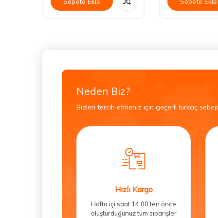
Sepete Ekle
Sepete Ekle
Neden Biz?
Bizleri tercih etmeniz için geçerli birkaç sebep
Hızlı Kargo
Hafta içi saat 14:00’ten önce
oluşturduğunuz tüm siparişler